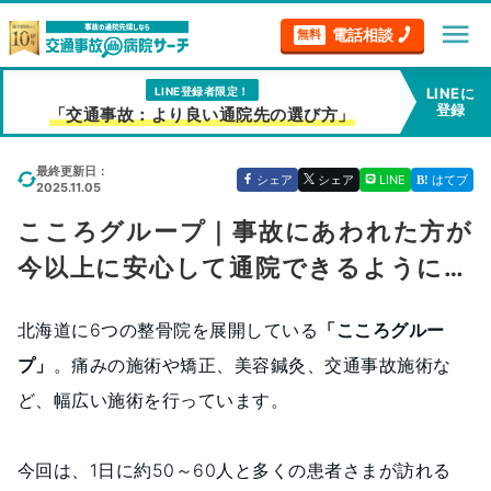
menu
電話相談
無料
LINE登録者限定！
LINEに
登録
「交通事故：より良い通院先の選び方」
最終更新日：
シェア
シェア
LINE
はてブ
2025.11.05
こころグループ｜事故にあわれた方が
今以上に安心して通院できるように…
北海道に6つの整骨院を展開している
「こころグルー
プ」
。痛みの施術や矯正、美容鍼灸、交通事故施術な
ど、幅広い施術を行っています。
今回は、1日に約50～60人と多くの患者さまが訪れる