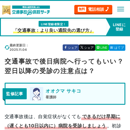
menu
電話相談
無料
LINE登録者限定！
LINEに
登録
「交通事故：より良い通院先の選び方」
最終更新日：
シェア
シェア
LINE
はてブ
2025.11.04
交通事故で後日病院へ行ってもいい？
翌日以降の受診の注意点は？
オオクマ サキコ
監修記事
看護師
交通事故後は、自覚症状がなくても
できるだけ早期に
（遅くとも10日以内に）病院を受診しましょう
。初診