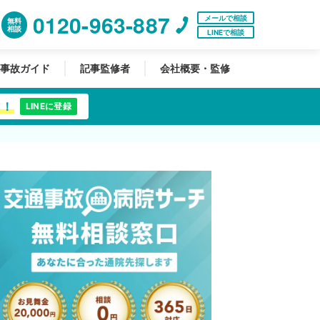
0120-963-887
メールで相談
無料
相談
LINEで相談
事故ガイド
記事監修者
会社概要・監修
中！
LINEに登録