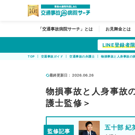
「交通事故病院サーチ」とは
お見舞金とは
LINE登録
TOP
交通事故ガイド
交通事故の弁護士
物損事故と人身事故の
最終更新日：
2026.06.26
物損事故と人身事故
護士監修＞
五十部 紀
監修記事