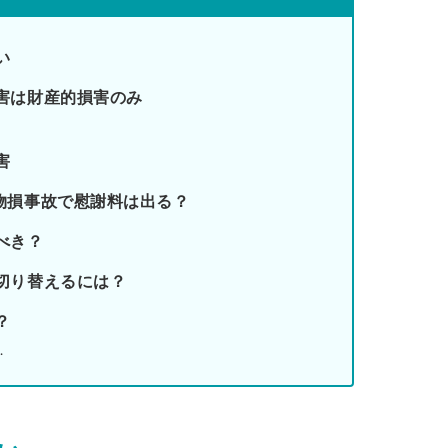
い
害は財産的損害のみ
害
物損事故で慰謝料は出る？
べき？
切り替えるには？
？
…