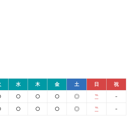
火
水
木
金
土
日
祝
○
○
○
○
◎
℡
-
○
○
○
○
◎
℡
-