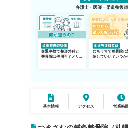
弁護士・医師・柔道整復
柔道整復師監修
柔道整復師監修
交通事故で整形外科と
むちうちで整骨院に
整骨院は併用可？メリ
院していい？いつか
ットや注意点を解説
通えるかや施術も解
説！
基本情報
アクセス
営業時
つきさむの鍼灸整骨院（札幌