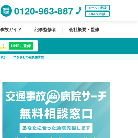
0120-963-887
メールで相談
無料
相談
LINEで相談
事故ガイド
記事監修者
会社概要・監修
中！
LINEに登録
下鉄）
つきさむの鍼灸整骨院