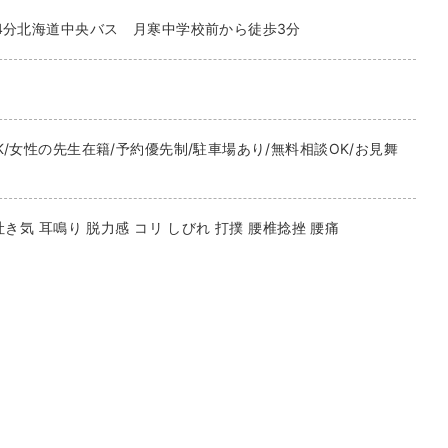
4分北海道中央バス 月寒中学校前から徒歩3分
K/女性の先生在籍/予約優先制/駐車場あり/無料相談OK/お見舞
吐き気 耳鳴り 脱力感 コリ しびれ 打撲 腰椎捻挫 腰痛