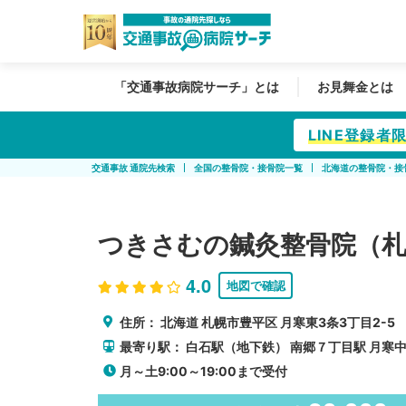
「交通事故病院サーチ」とは
お見舞金とは
LINE登録
交通事故 通院先検索
全国の整骨院・接骨院一覧
北海道の整骨院・接
つきさむの鍼灸整骨院（札
4.0
地図で確認
住所：
北海道
札幌市豊平区
月寒東3条3丁目2-5
最寄り駅：
白石駅（地下鉄）
南郷７丁目駅
月寒
月～土9:00～19:00まで受付