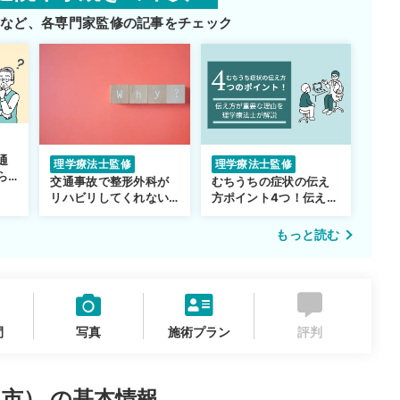
師など、
各専門家監修の記事をチェック
通
理学療法士監修
理学療法士監修
ら
交通事故で整形外科が
むちうちの症状の伝え
リハビリしてくれない…
方ポイント4つ！伝え方
転院するべき？
が重要な理由も解説
もっと読む
間
写真
施術プラン
評判
市） の基本情報