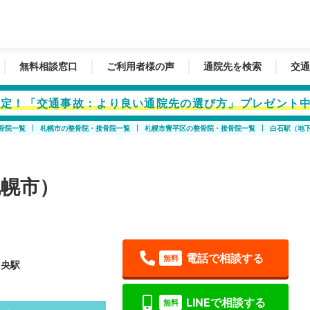
無料相談窓口
ご利用者様の声
通院先を検索
交通
者限定！「交通事故：より良い通院先の選び方」プレゼント
骨院一覧
札幌市の整骨院・接骨院一覧
札幌市豊平区の整骨院・接骨院一覧
白石駅（地
幌市）
電話で相談する
無料
中央駅
LINEで相談する
無料