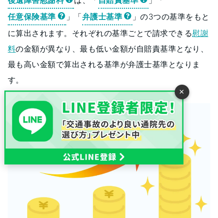
後遺障害慰謝料
は、「
自賠責基準
」「
任意保険基準
」「
弁護士基準
」の3つの基準をもと
に算出されます。それぞれの基準ごとで請求できる
慰謝
料
の金額が異なり、最も低い金額が自賠責基準となり、
最も高い金額で算出される基準が弁護士基準となりま
す。
×