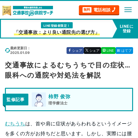
menu
電話相談
無料
LINE登録者限定！
LINEに
登録
「交通事故：より良い通院先の選び方」
最終更新日：
シェア
シェア
LINE
はてブ
2025.01.09
交通事故によるむちうちで目の症状…
眼科への通院や対処法を解説
柿野 俊弥
監修記事
理学療法士
むちうち
は、首や肩に症状があらわれるというイメージ
を多くの方がお持ちだと思います。しかし、実際には腰