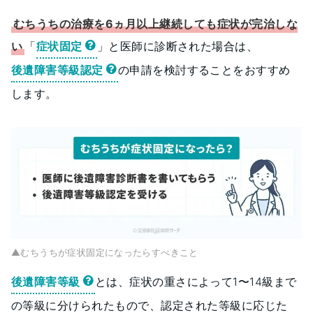
むちうちの治療を6ヵ月以上継続しても症状が完治しな
い
「
症状固定
」と医師に診断された場合は、
後遺障害等級認定
の申請を検討することをおすすめ
します。
▲むちうちが症状固定になったらすべきこと
後遺障害等級
とは、症状の重さによって1〜14級まで
の等級に分けられたもので、認定された等級に応じた