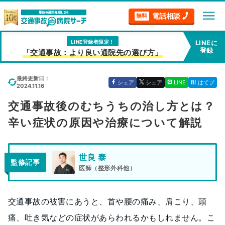
menu
電話相談
無料
LINE登録者限定！
LINEに
登録
「交通事故：より良い通院先の選び方」
最終更新日：
シェア
シェア
LINE
はてブ
2024.11.16
交通事故後のむちうちの治し方とは？
辛い症状の原因や治療について解説
世良 泰
監修記事
医師（整形外科他）
交通事故の被害にあうと、首や腰の痛み、肩こり、頭
痛、吐き気などの症状があらわれるかもしれません。こ