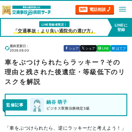
menu
電話相談
無料
LINE登録者限定！
LINEに
登録
「交通事故：より良い通院先の選び方」
最終更新日：
シェア
シェア
LINE
はてブ
2026.08.03
車をぶつけられたらラッキー？その
理由と残された後遺症・等級低下のリ
スクを解説
鍋谷 萌子
監修記事
ビジネス実務法務検定3級
「車をぶつけられたら、逆にラッキーだと考えよう！」