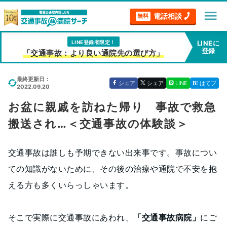
menu
電話相談
無料
LINE登録者限定！
LINEに
登録
「交通事故：より良い通院先の選び方」
最終更新日：
シェア
シェア
LINE
はてブ
2022.09.20
お盆に親戚を訪ねた帰り 事故で救急
搬送され…＜交通事故の体験談＞
交通事故は誰しも予期できない出来事です。事故につい
ての知識がないために、その後の治療や通院で不安を抱
える方も多くいらっしゃいます。
そこで実際に交通事故にあわれ、
「交通事故病院」
にご