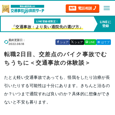
menu
電話相談
無料
LINE登録者限定！
LINEに
登録
「交通事故：より良い通院先の選び方」
最終更新日：
シェア
シェア
LINE
はてブ
2022.08.18
転職2日目、交差点のバイク事故でむ
ちうちに＜交通事故の体験談＞
たとえ軽い交通事故であっても、怪我をしたり治療が長
引いたりする可能性は十分にあります。きちんと治るの
か？いつまで通院すれば良いのか？具体的に想像ができ
ないと不安も募ります。