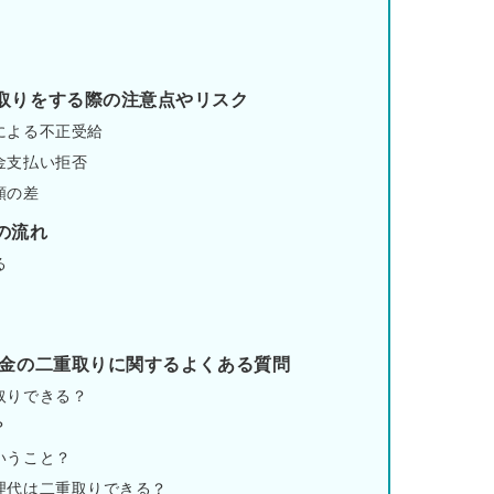
取りをする際の注意点やリスク
による不正受給
金支払い拒否
額の差
の流れ
る
険金の二重取りに関するよくある質問
取りできる？
？
いうこと？
理代は二重取りできる？