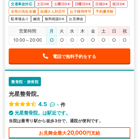
交通事故対応
土日OK
土曜日OK
日曜日OK
日祝OK
祝日OK
女性の先生在籍
妊婦さん対応可
お子様同伴可
予約優先制
駐車場あり
鍼灸
無料相談OK
お見舞金
営業時間
月
火
水
木
金
土
日
祝
10:00～20:00
○
○
○
○
○
○
○
○
電話で無料予約をする
整骨院・接骨院
光星整骨院。
4.5
-
件
光星整骨院。は駅近です。
当院は最寄り駅から徒歩3分で、通院が便利です。
20,000
お見舞金最大
円支給