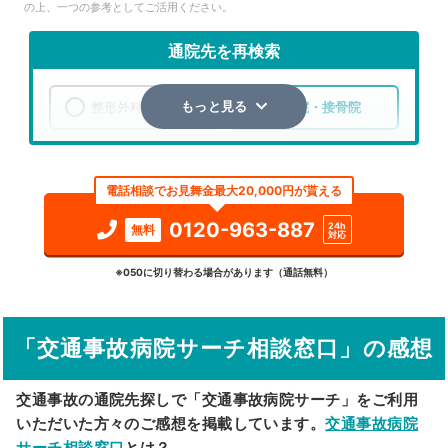
の上、一つの参考としてご活用ください。
通院先を再検索
整形外科
整骨院・接骨院
もっと見る
エリア
北海道
札幌市東区
電話相談でお見舞金最大20,000円が貰える
検索する
0120-963-887
24h
無料
対応
詳細条件で絞り込む
※050に切り替わる場合があります（通話無料）
その他の検索方法
「交通事故病院サーチ相談窓口」の感想
駅から探す
院名から探す
交通事故の通院先探しで「交通事故病院サーチ」をご利用
いただいた方々のご感想を掲載しています。
交通事故病院
サーチ相談窓口
とは？