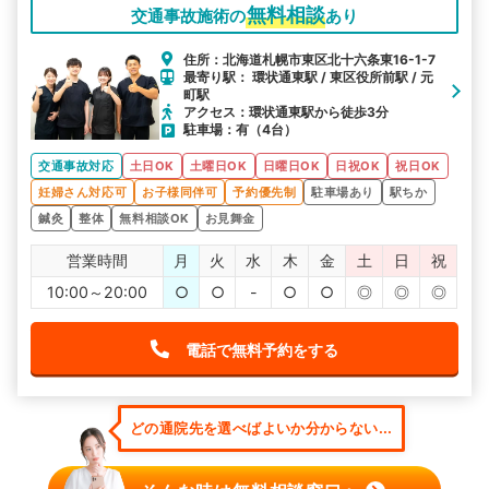
無料相談
交通事故施術の
あり
住所：北海道札幌市東区北十六条東16-1-7
最寄り駅： 環状通東駅 / 東区役所前駅 / 元
町駅
アクセス：環状通東駅から徒歩3分
駐車場：有（4台）
交通事故対応
土日OK
土曜日OK
日曜日OK
日祝OK
祝日OK
妊婦さん対応可
お子様同伴可
予約優先制
駐車場あり
駅ちか
鍼灸
整体
無料相談OK
お見舞金
営業時間
月
火
水
木
金
土
日
祝
10:00～20:00
○
○
-
○
○
◎
◎
◎
電話で無料予約をする
どの通院先を選べばよいか分からない...