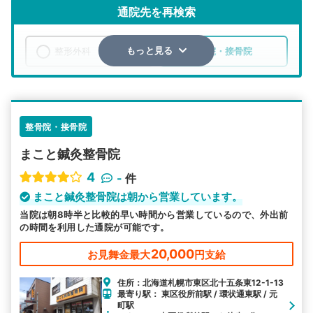
通院先を再検索
整形外科
整骨院・接骨院
もっと見る
エリア
北海道
札幌市東区
検索する
整骨院・接骨院
まこと鍼灸整骨院
詳細条件で絞り込む
4
-
件
その他の検索方法
まこと鍼灸整骨院は朝から営業しています。
当院は朝8時半と比較的早い時間から営業しているので、外出前
駅から探す
院名から探す
の時間を利用した通院が可能です。
20,000
お見舞金最大
円支給
住所：北海道札幌市東区北十五条東12-1-13
最寄り駅： 東区役所前駅 / 環状通東駅 / 元
町駅