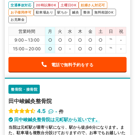
交通事故対応
20時以降OK
土曜日OK
妊婦さん対応可
お子様同伴可
駐車場あり
駅ちか
鍼灸
整体
無料相談OK
お見舞金
営業時間
月
火
水
木
金
土
日
祝
9:00～13:00
○
○
○
○
○
○
℡
-
15:00～20:00
○
○
-
○
○
○
℡
-
電話で無料予約をする
整骨院・接骨院
田中峻鍼灸整骨院
4.5
-
件
田中峻鍼灸整骨院は元町駅から近いです。
当院は元町駅が最寄り駅になり、駅から徒歩6分になります。ま
た、駐車場も複数台分設けておりますので、お車でもお越しいた