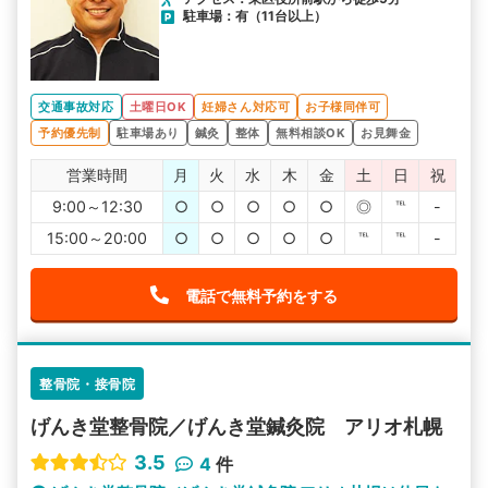
駐車場：有（11台以上）
交通事故対応
土曜日OK
妊婦さん対応可
お子様同伴可
予約優先制
駐車場あり
鍼灸
整体
無料相談OK
お見舞金
営業時間
月
火
水
木
金
土
日
祝
9:00～12:30
○
○
○
○
○
◎
℡
-
15:00～20:00
○
○
○
○
○
℡
℡
-
電話で無料予約をする
整骨院・接骨院
げんき堂整骨院／げんき堂鍼灸院 アリオ札幌
3.5
4
件