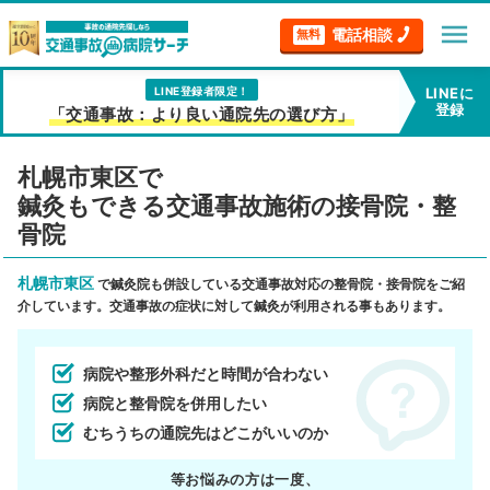
menu
電話相談
無料
LINE登録者限定！
LINEに
登録
「交通事故：より良い通院先の選び方」
札幌市東区で
鍼灸もできる交通事故施術の接骨院・整
骨院
札幌市東区
で鍼灸院も併設している交通事故対応の整骨院・接骨院をご紹
介しています。交通事故の症状に対して鍼灸が利用される事もあります。
病院や整形外科だと時間が合わない
病院と整骨院を併用したい
むちうちの通院先はどこがいいのか
等お悩みの方は一度、