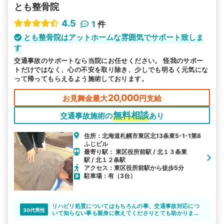
とも整骨院
4.5
1
件
とも整骨院はアットホームな雰囲気でサポート致しま
す
交通事故のサポートなら当院にお任せください。 怪我のサポー
トだけではなく、心の不安を取り除き、少しでも明るく元気にな
って帰ってもらえるよう施術しております。
20,000
お見舞金最大
円支給
無料相談
交通事故施術の
あり
住所：北海道札幌市東区北13条東5-1-1第8
ふじビル
最寄り駅： 東区役所前駅 / 北１３条東
駅 / 北１２条駅
アクセス：東区役所前駅から徒歩5分
駐車場：有（3台）
リハビリ処置についてはもちろんの事、交通事故対応につ
30代男性
いて知らない事も親身に教えてくださりとても助かりまし
た。