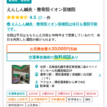
整骨院・接骨院
えんしん鍼灸・整骨院イオン苗穂院
4.5
-
件
えんしん鍼灸・整骨院イオン苗穂院は休日も通院可能
です。
当院は平日はもちろん土日祝も19時半まで営業しているので、休
日を利用した通院が続けられます。
20,000
お見舞金最大
円支給
無料相談
交通事故施術の
あり
住所：北海道札幌市東区東苗穂二条3-1-1 イ
オンモール札幌苗穂店2F
最寄り駅： 環状通東駅 / 苗穂駅 / 白石駅
（ＪＲ）
アクセス：環状通東駅から車で4分
駐車場：有
交通事故対応
土日OK
土曜日OK
日曜日OK
日祝OK
祝日OK
妊婦さん対応可
お子様同伴可
予約優先制
駐車場あり
鍼灸
無料相談OK
お見舞金