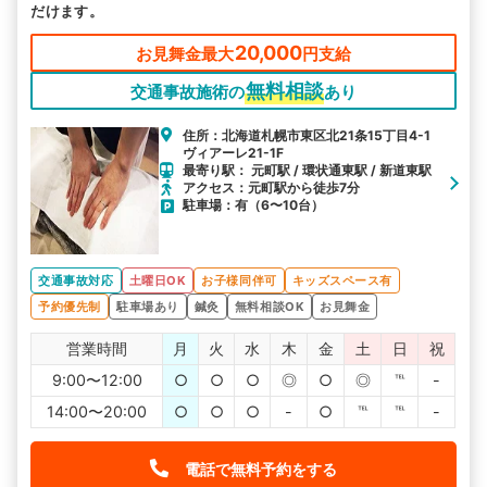
だけます。
20,000
お見舞金最大
円支給
無料相談
交通事故施術の
あり
住所：北海道札幌市東区北21条15丁目4-1
ヴィアーレ21-1F
最寄り駅： 元町駅 / 環状通東駅 / 新道東駅
アクセス：元町駅から徒歩7分
駐車場：有（6〜10台）
交通事故対応
土曜日OK
お子様同伴可
キッズスペース有
予約優先制
駐車場あり
鍼灸
無料相談OK
お見舞金
営業時間
月
火
水
木
金
土
日
祝
9:00〜12:00
○
○
○
◎
○
◎
℡
-
14:00〜20:00
○
○
○
-
○
℡
℡
-
電話で無料予約をする