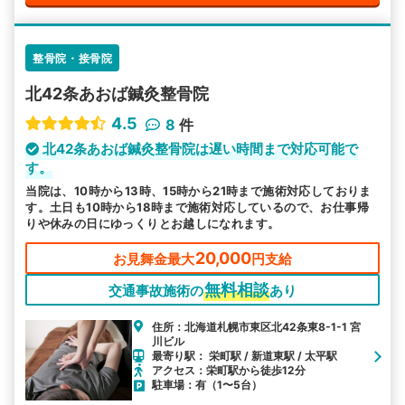
整骨院・接骨院
北42条あおば鍼灸整骨院
4.5
8
件
北42条あおば鍼灸整骨院は遅い時間まで対応可能で
す。
当院は、10時から13時、15時から21時まで施術対応しておりま
す。土日も10時から18時まで施術対応しているので、お仕事帰
りや休みの日にゆっくりとお越しになれます。
20,000
お見舞金最大
円支給
無料相談
交通事故施術の
あり
住所：北海道札幌市東区北42条東8-1-1 宮
川ビル
最寄り駅： 栄町駅 / 新道東駅 / 太平駅
アクセス：栄町駅から徒歩12分
駐車場：有（1〜5台）