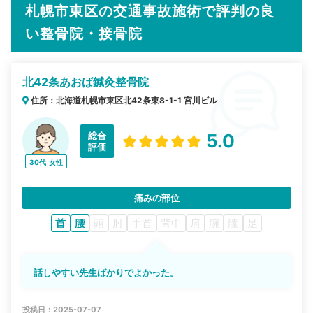
札幌市東区の交通事故施術で評判の良
い整骨院・接骨院
北42条あおば鍼灸整骨院
住所：北海道札幌市東区北42条東8-1-1 宮川ビル
総合
5.0
評価
30代
女性
痛みの部位
首
腰
頭
肘
手首
背中
肩
腕
膝
足
話しやすい先生ばかりでよかった。
投稿日：2025-07-07