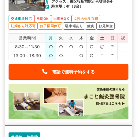
アクセス：東区役所前駅から徒歩6分
駐車場：有（3台）
交通事故対応
早朝OK
土曜日OK
女性の先生在籍
妊婦さん対応可
お子様同伴可
駐車場あり
鍼灸
お見舞金
営業時間
月
火
水
木
金
土
日
祝
8:30～11:30
○
○
○
○
○
◎
℡
-
13:00～18:30
○
○
-
○
○
℡
℡
-
電話で無料予約をする