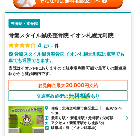
そんな時は無料相談窓口へ
整骨院・接骨院
骨盤スタイル鍼灸整骨院 イオン札幌元町院
4
-
件
骨盤スタイル鍼灸整骨院 イオン札幌元町院は電車でも
車でも通院できます。
当院はイオン内にありますので駐車場利用可能で最寄りの新道東
駅からも徒歩圏内です。
20,000
お見舞金最大
円支給
無料相談
交通事故施術の
あり
住所：北海道札幌市東区北三十一条東15-1-
1-3F
最寄り駅： 新道東駅 / 元町駅 / 栄町駅
アクセス：新道東駅から徒歩5分
駐車場：有（イオン駐車場）