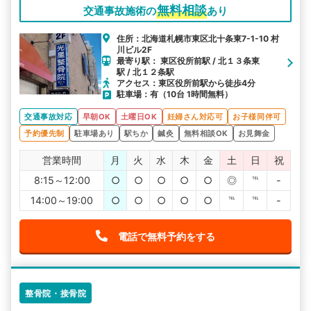
無料相談
交通事故施術の
あり
住所：北海道札幌市東区北十条東7-1-10 村
川ビル2F
最寄り駅： 東区役所前駅 / 北１３条東
駅 / 北１２条駅
アクセス：東区役所前駅から徒歩4分
駐車場：有（10台 1時間無料）
交通事故対応
早朝OK
土曜日OK
妊婦さん対応可
お子様同伴可
予約優先制
駐車場あり
駅ちか
鍼灸
無料相談OK
お見舞金
営業時間
月
火
水
木
金
土
日
祝
8:15～12:00
○
○
○
○
○
◎
℡
-
14:00～19:00
○
○
○
○
○
℡
℡
-
電話で無料予約をする
整骨院・接骨院