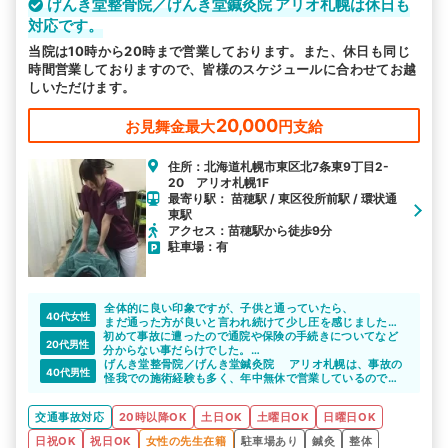
げんき堂整骨院／げんき堂鍼灸院 アリオ札幌は休日も
対応です。
当院は10時から20時まで営業しております。また、休日も同じ
時間営業しておりますので、皆様のスケジュールに合わせてお越
しいただけます。
20,000
お見舞金最大
円支給
住所：北海道札幌市東区北7条東9丁目2-
20 アリオ札幌1F
最寄り駅： 苗穂駅 / 東区役所前駅 / 環状通
東駅
アクセス：苗穂駅から徒歩9分
駐車場：有
全体的に良い印象ですが、子供と通っていたら、
40代女性
まだ通った方が良いと言われ続けて少し圧を感じました。
初めて事故に遭ったので通院や保険の手続きについてなど
でも、腕は確かだと思います。
20代男性
分からない事だらけでした。
げんき堂整骨院さんは交通事故に関わる専門的な知識が豊
げんき堂整骨院／げんき堂鍼灸院 アリオ札幌は、事故の
40代男性
富で、様々なアドバイスをくださいます。
怪我での施術経験も多く、年中無休で営業しているので、
同じく事故に遭って困っている方は相談してみるとよいと
急な事故の怪我でも安心できますね。整形外科や病院と、
思いますよ。
整骨院の併用についても相談に乗ってくれるそうです。
交通事故対応
20時以降OK
土日OK
土曜日OK
日曜日OK
日祝OK
祝日OK
女性の先生在籍
駐車場あり
鍼灸
整体