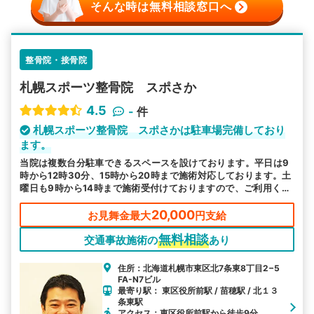
そんな時は無料相談窓口へ
整骨院・接骨院
札幌スポーツ整骨院 スポさか
4.5
-
件
札幌スポーツ整骨院 スポさかは駐車場完備しており
ます。
当院は複数台分駐車できるスペースを設けております。平日は9
時から12時30分、15時から20時まで施術対応しております。土
曜日も9時から14時まで施術受付けておりますので、ご利用くだ
さい。
20,000
お見舞金最大
円支給
無料相談
交通事故施術の
あり
住所：北海道札幌市東区北7条東8丁目2−5
FA-N7ビル
最寄り駅： 東区役所前駅 / 苗穂駅 / 北１３
条東駅
アクセス：東区役所前駅から徒歩9分