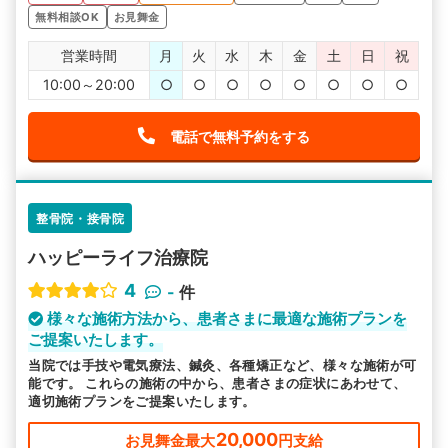
無料相談OK
お見舞金
営業時間
月
火
水
木
金
土
日
祝
10:00～20:00
○
○
○
○
○
○
○
○
電話で無料予約をする
整骨院・接骨院
ハッピーライフ治療院
4
-
件
様々な施術方法から、患者さまに最適な施術プランを
ご提案いたします。
当院では手技や電気療法、鍼灸、各種矯正など、様々な施術が可
能です。 これらの施術の中から、患者さまの症状にあわせて、
適切施術プランをご提案いたします。
20,000
お見舞金最大
円支給