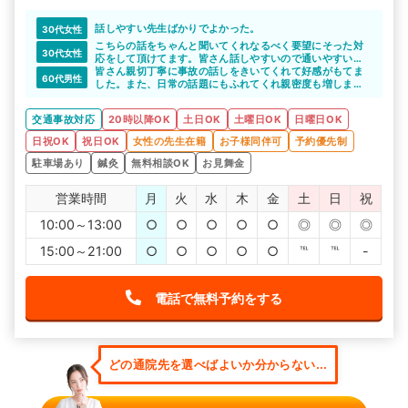
話しやすい先生ばかりでよかった。
30代女性
こちらの話をちゃんと聞いてくれなるべく要望にそった対
30代女性
応をして頂けてます。皆さん話しやすいので通いやすいで
す。
皆さん親切丁寧に事故の話しをきいてくれて好感がもてま
60代男性
した。また、日常の話題にもふれてくれ親密度も増しまし
た。
交通事故対応
20時以降OK
土日OK
土曜日OK
日曜日OK
日祝OK
祝日OK
女性の先生在籍
お子様同伴可
予約優先制
駐車場あり
鍼灸
無料相談OK
お見舞金
営業時間
月
火
水
木
金
土
日
祝
10:00～13:00
○
○
○
○
○
◎
◎
◎
15:00～21:00
○
○
○
○
○
℡
℡
-
電話で無料予約をする
どの通院先を選べばよいか分からない...