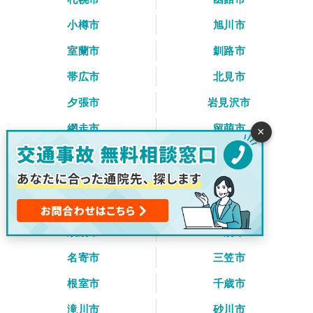
小樽市
旭川市
室蘭市
釧路市
帯広市
北見市
夕張市
岩見沢市
網走市
留萌市
×
苫小牧市
稚内市
美唄市
芦別市
江別市
赤平市
紋別市
士別市
名寄市
三笠市
根室市
千歳市
滝川市
砂川市