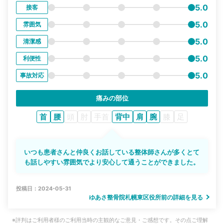
5.0
接客
5.0
雰囲気
5.0
清潔感
5.0
利便性
5.0
事故対応
痛みの部位
首
腰
頭
肘
手首
背中
肩
腕
膝
足
いつも患者さんと仲良くお話している整体師さんが多くとて
も話しやすい雰囲気でより安心して通うことができました。
投稿日：2024-05-31
ゆあさ整骨院札幌東区役所前の詳細を見る
※評判はご利用者様のご利用当時の主観的なご意見・ご感想です。その点ご理解