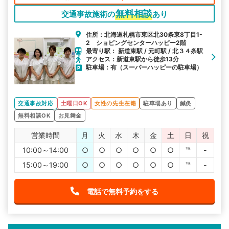
無料相談
交通事故施術の
あり
住所：北海道札幌市東区北30条東8丁目1-
2 ショピングセンターハッピー2階
最寄り駅： 新道東駅 / 元町駅 / 北３４条駅
アクセス：新道東駅から徒歩13分
駐車場：有（スーパーハッピーの駐車場）
交通事故対応
土曜日OK
女性の先生在籍
駐車場あり
鍼灸
無料相談OK
お見舞金
営業時間
月
火
水
木
金
土
日
祝
10:00～14:00
○
○
○
○
○
○
℡
-
15:00～19:00
○
○
○
○
○
○
℡
-
電話で無料予約をする