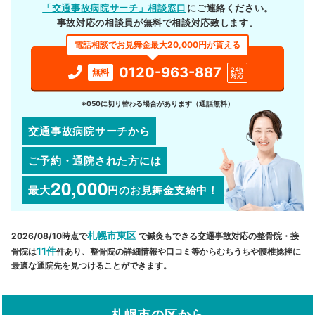
「交通事故病院サーチ」相談窓口
にご連絡ください。
事故対応の相談員が無料で相談対応致します。
電話相談でお見舞金最大20,000円が貰える
0120-963-887
24h
無料
対応
※050に切り替わる場合があります（通話無料）
交通事故病院サーチから
ご予約・通院された方には
20,000
最大
円
のお見舞金支給中！
札幌市東区
2026/08/10時点で
で鍼灸もできる交通事故対応の整骨院・接
11件
骨院は
件あり、整骨院の詳細情報や口コミ等からむちうちや腰椎捻挫に
最適な通院先を見つけることができます。
札幌市の区から