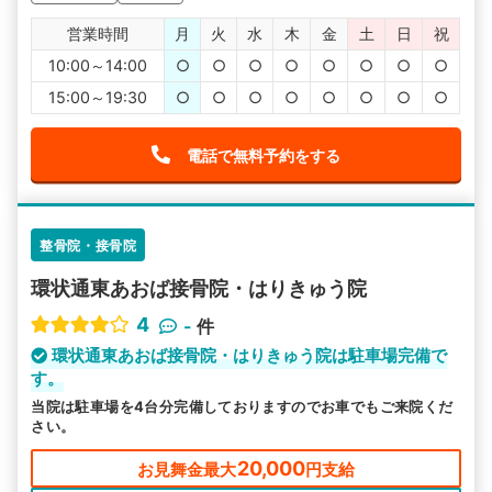
営業時間
月
火
水
木
金
土
日
祝
10:00～14:00
○
○
○
○
○
○
○
○
15:00～19:30
○
○
○
○
○
○
○
○
電話で無料予約をする
整骨院・接骨院
環状通東あおば接骨院・はりきゅう院
4
-
件
環状通東あおば接骨院・はりきゅう院は駐車場完備で
す。
当院は駐車場を4台分完備しておりますのでお車でもご来院くだ
さい。
20,000
お見舞金最大
円支給