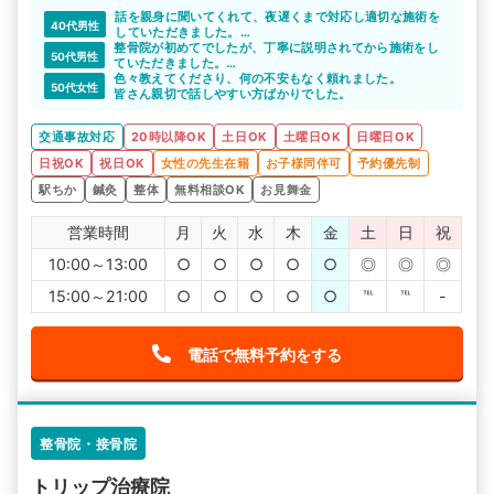
話を親身に聞いてくれて、夜遅くまで対応し適切な施術を
40代男性
していただきました。
整骨院が初めてでしたが、丁寧に説明されてから施術をし
ありがとうございます。
50代男性
ていただきました。
今後も安心して通えそうです。
色々教えてくださり、何の不安もなく頼れました。
50代女性
事故後3日は体に不調はありませんでした。ですが、その後
皆さん親切で話しやすい方ばかりでした。
腰痛と首が辛くなってきました。
症状が出たらすぐに通院先を紹介してもらうべきと思いま
交通事故対応
20時以降OK
土日OK
土曜日OK
日曜日OK
す。
日祝OK
祝日OK
女性の先生在籍
お子様同伴可
予約優先制
駅ちか
鍼灸
整体
無料相談OK
お見舞金
営業時間
月
火
水
木
金
土
日
祝
10:00～13:00
○
○
○
○
○
◎
◎
◎
15:00～21:00
○
○
○
○
○
℡
℡
-
電話で無料予約をする
整骨院・接骨院
トリップ治療院