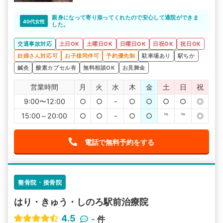
親身になって寄り添ってくれたので安心して通院ができま
40代女性
した。
交通事故対応
土日OK
土曜日OK
日曜日OK
日祝OK
祝日OK
妊婦さん対応可
お子様同伴可
予約優先制
駐車場あり
駅ちか
鍼灸
酸素カプセル有
無料相談OK
お見舞金
営業時間
月
火
水
木
金
土
日
祝
9:00〜12:00
○
○
-
○
○
○
○
◎
15:00～20:00
○
○
-
○
○
℡
℡
◎
電話で無料予約をする
整骨院・接骨院
はり・きゅう・しのろ駅前治療院
4.5
-
件