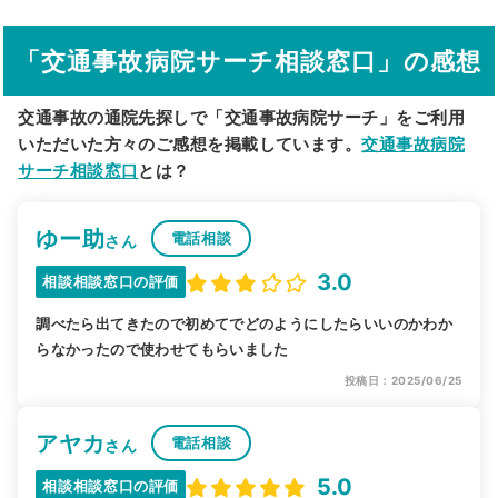
その他の検索方法
「交通事故病院サーチ相談窓口」の感想
駅から探す
院名から探す
交通事故の通院先探しで「交通事故病院サーチ」をご利用
いただいた方々のご感想を掲載しています。
交通事故病院
サーチ相談窓口
とは？
ゆー助
電話相談
さん
3.0
相談相談窓口の評価
調べたら出てきたので初めてでどのようにしたらいいのかわか
らなかったので使わせてもらいました
投稿日：2025/06/25
アヤカ
電話相談
さん
5.0
相談相談窓口の評価