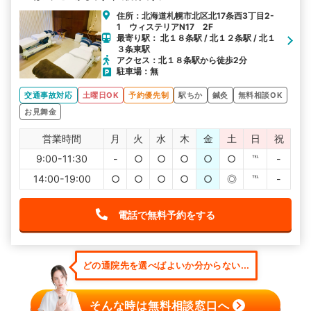
住所：北海道札幌市北区北17条西3丁目2-
1 ウィステリアN17 2F
最寄り駅： 北１８条駅 / 北１２条駅 / 北１
３条東駅
アクセス：北１８条駅から徒歩2分
駐車場：無
交通事故対応
土曜日OK
予約優先制
駅ちか
鍼灸
無料相談OK
お見舞金
営業時間
月
火
水
木
金
土
日
祝
9:00-11:30
-
○
○
○
○
○
℡
-
14:00-19:00
○
○
○
○
○
◎
℡
-
電話で無料予約をする
どの通院先を選べばよいか分からない...
そんな時は無料相談窓口へ