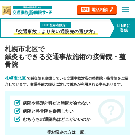
menu
電話相談
無料
LINE登録者限定！
LINEに
登録
「交通事故：より良い通院先の選び方」
札幌市北区で
鍼灸もできる交通事故施術の接骨院・整
骨院
札幌市北区
で鍼灸院も併設している交通事故対応の整骨院・接骨院をご紹
介しています。交通事故の症状に対して鍼灸が利用される事もあります。
病院や整形外科だと時間が合わない
病院と整骨院を併用したい
むちうちの通院先はどこがいいのか
等お悩みの方は一度、