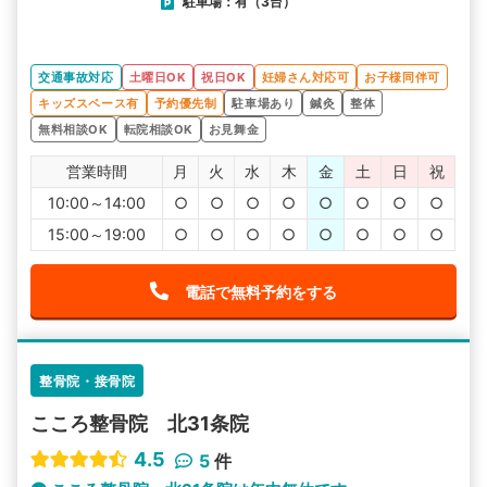
駐車場：有（3台）
交通事故対応
土曜日OK
祝日OK
妊婦さん対応可
お子様同伴可
キッズスペース有
予約優先制
駐車場あり
鍼灸
整体
無料相談OK
転院相談OK
お見舞金
営業時間
月
火
水
木
金
土
日
祝
10:00～14:00
○
○
○
○
○
○
○
○
15:00～19:00
○
○
○
○
○
○
○
○
電話で無料予約をする
整骨院・接骨院
こころ整骨院 北31条院
4.5
5
件