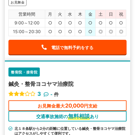
お見舞金
営業時間
月
火
水
木
金
土
日
祝
9:00～12:00
○
○
○
○
○
○
○
○
15:00～20:30
○
○
○
○
○
◎
◎
◎
電話で無料予約をする
整骨院・接骨院
鍼灸・整骨ヨコヤマ治療院
3
-
件
20,000
お見舞金最大
円支給
無料相談
交通事故施術の
あり
北１８条駅から2分の距離に位置している鍼灸・整骨ヨコヤマ治療院
はアクセスがしやすくて便利です。