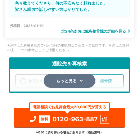
色々教えてくださり、何の不安もなく頼れました。
皆さん親切で話しやすい方ばかりでした。
投稿日：2025-01-10
北24条あおば鍼灸整骨院の詳細を見る
※評判はご利用者様のご利用当時の主観的なご意見・ご感想です。その点ご理解
の上、一つの参考としてご活用ください。
通院先を再検索
整形外科
整骨院・接骨院
もっと見る
エリア
北海道
札幌市北区
電話相談でお見舞金最大20,000円が貰える
検索する
0120-963-887
24h
無料
対応
詳細条件で絞り込む
※050に切り替わる場合があります（通話無料）