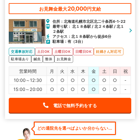
20,000
お見舞金最大
円支給
住所：北海道札幌市北区北二十条西4-1-22
最寄り駅： 北１８条駅 / 北２４条駅 / 北１
２条駅
アクセス：北１８条駅から徒歩6分
駐車場：有（3台）
交通事故対応
土日OK
土曜日OK
日曜日OK
妊婦さん対応可
駐車場あり
鍼灸
整体
お見舞金
営業時間
月
火
水
木
金
土
日
祝
10:00～12:30
○
○
○
○
○
○
○
-
15:00～20:00
○
○
○
○
○
○
○
-
電話で無料予約をする
どの通院先を選べばよいか分からない...