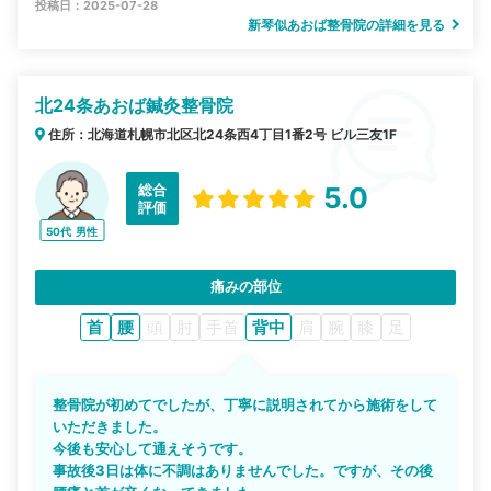
投稿日：2025-07-28
新琴似あおば整骨院の詳細を見る
北24条あおば鍼灸整骨院
住所：北海道札幌市北区北24条西4丁目1番2号 ビル三友1F
総合
5.0
評価
50代
男性
痛みの部位
首
腰
頭
肘
手首
背中
肩
腕
膝
足
整骨院が初めてでしたが、丁寧に説明されてから施術をして
いただきました。
今後も安心して通えそうです。
事故後3日は体に不調はありませんでした。ですが、その後