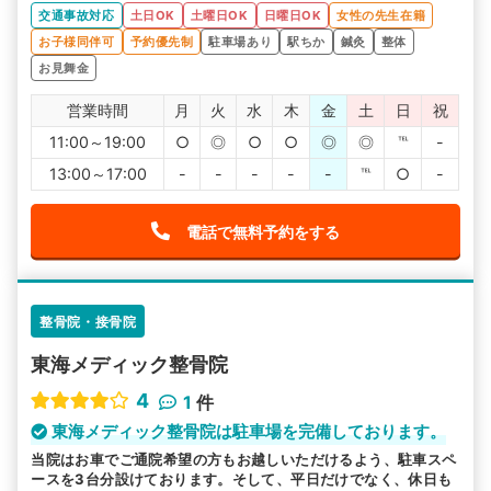
交通事故対応
土日OK
土曜日OK
日曜日OK
女性の先生在籍
お子様同伴可
予約優先制
駐車場あり
駅ちか
鍼灸
整体
お見舞金
営業時間
月
火
水
木
金
土
日
祝
11:00～19:00
○
◎
○
○
◎
◎
℡
-
13:00～17:00
-
-
-
-
-
℡
○
-
電話で無料予約をする
整骨院・接骨院
東海メディック整骨院
4
1
件
東海メディック整骨院は駐車場を完備しております。
当院はお車でご通院希望の方もお越しいただけるよう、駐車スペ
ースを3台分設けております。そして、平日だけでなく、休日も