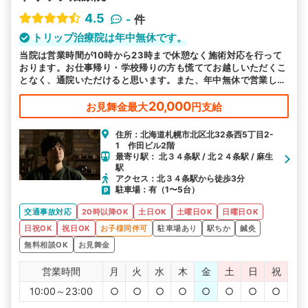
4.5
-
件
トリップ治療院は年中無休です。
当院は営業時間が10時から23時まで休憩なく施術対応を行って
おります。お仕事帰り・学校帰りの方も慌ててお越しいただくこ
となく、通院いただけると思います。また、年中無休で営業して
おりますので、ご都合のよい日にお越しください。
20,000
お見舞金最大
円支給
住所：北海道札幌市北区北32条西5丁目2-
1 作田ビル2階
最寄り駅： 北３４条駅 / 北２４条駅 / 麻生
駅
アクセス：北３４条駅から徒歩3分
駐車場：有（1〜5台）
交通事故対応
20時以降OK
土日OK
土曜日OK
日曜日OK
日祝OK
祝日OK
お子様同伴可
駐車場あり
駅ちか
鍼灸
無料相談OK
お見舞金
営業時間
月
火
水
木
金
土
日
祝
10:00～23:00
○
○
○
○
○
○
○
○