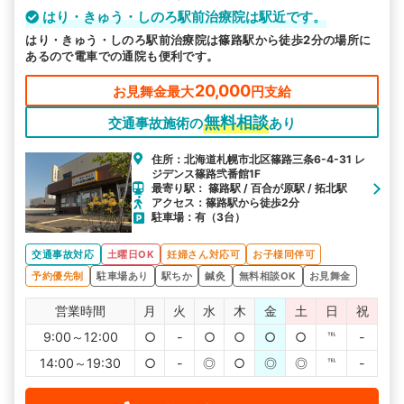
はり・きゅう・しのろ駅前治療院は駅近です。
はり・きゅう・しのろ駅前治療院は篠路駅から徒歩2分の場所に
あるので電車での通院も便利です。
20,000
お見舞金最大
円支給
無料相談
交通事故施術の
あり
住所：北海道札幌市北区篠路三条6-4-31 レ
ジデンス篠路弐番館1F
最寄り駅： 篠路駅 / 百合が原駅 / 拓北駅
アクセス：篠路駅から徒歩2分
駐車場：有（3台）
交通事故対応
土曜日OK
妊婦さん対応可
お子様同伴可
予約優先制
駐車場あり
駅ちか
鍼灸
無料相談OK
お見舞金
営業時間
月
火
水
木
金
土
日
祝
9:00～12:00
○
-
○
○
○
○
℡
-
14:00～19:30
○
-
◎
○
◎
◎
℡
-