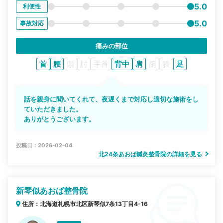
5.0
利便性
5.0
事故対応
痛みの部位
首
腰
頭
肘
手首
背中
肩
腕
膝
足
話を親身に聞いてくれて、夜遅くまで対応し適切な施術をし
ていただきました。
ありがとうございます。
投稿日：2026-02-04
北24条あおば鍼灸整骨院の詳細を見る
新琴似あおば整骨院
住所：北海道札幌市北区新琴似7条13丁目4-16