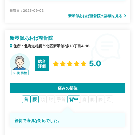
投稿日：2025-09-03
新琴似あおば整骨院の詳細を見る
新琴似あおば整骨院
住所：北海道札幌市北区新琴似7条13丁目4-16
総合
5.0
評価
50代
男性
痛みの部位
首
腰
頭
肘
手首
背中
肩
腕
膝
足
親切で適切な対応でした。