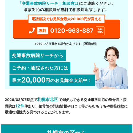
「交通事故病院サーチ」相談窓口
にご連絡ください。
事故対応の相談員が無料で相談対応致します。
電話相談でお見舞金最大20,000円が貰える
0120-963-887
24h
無料
対応
※050に切り替わる場合があります（通話無料）
交通事故病院サーチから
ご予約・通院された方には
20,000
最大
円
のお見舞金支給中！
札幌市北区
2026/08/07時点で
で鍼灸もできる交通事故対応の整骨院・接
12件
骨院は
件あり、整骨院の詳細情報や口コミ等からむちうちや腰椎捻挫に
最適な通院先を見つけることができます。
札幌市の区から