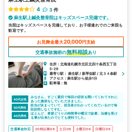
4
3
件
麻生駅上鍼灸整骨院はキッズスペース完備です。
当院はキッズスペースを完備しており、お子様連れでのご来院も
歓迎です。
20,000
お見舞金最大
円支給
無料相談
交通事故施術の
あり
住所：北海道札幌市北区北四十条西五丁目
5-29
最寄り駅： 麻生駅 / 新琴似駅 / 北３４条駅
アクセス：麻生駅から徒歩1分
駐車場：無
みなさん、すごく親切で毎回の症状を聞いてくれてそれに
40代女性
あった施術をしていただきました。
担当が決まっていて、担当者がわかってくれているので毎
50代男性
回説明しなくてすむ。
なかなか自分には合っている先生だと思います。
ほとんど、希望どうりの時間帯や曜日で診察、治療を受け
40代男性
る事が出来たのでとても便利でした。
交通事故対応
20時以降OK
土日OK
土曜日OK
日曜日OK