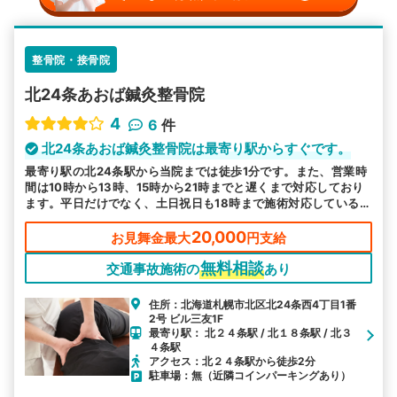
整骨院・接骨院
北24条あおば鍼灸整骨院
4
6
件
北24条あおば鍼灸整骨院は最寄り駅からすぐです。
最寄り駅の北24条駅から当院までは徒歩1分です。また、営業時
間は10時から13時、15時から21時までと遅くまで対応しており
ます。平日だけでなく、土日祝日も18時まで施術対応しているの
で、お気軽にお越しください。
20,000
お見舞金最大
円支給
無料相談
交通事故施術の
あり
住所：北海道札幌市北区北24条西4丁目1番
2号 ビル三友1F
最寄り駅： 北２４条駅 / 北１８条駅 / 北３
４条駅
アクセス：北２４条駅から徒歩2分
駐車場：無（近隣コインパーキングあり）