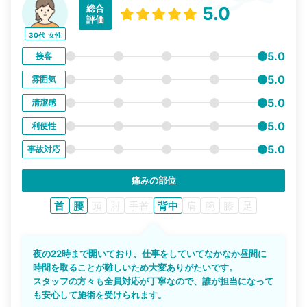
総合
5.0
評価
30代
女性
5.0
接客
5.0
雰囲気
5.0
清潔感
5.0
利便性
5.0
事故対応
痛みの部位
首
腰
頭
肘
手首
背中
肩
腕
膝
足
夜の22時まで開いており、仕事をしていてなかなか昼間に
時間を取ることが難しいため大変ありがたいです。
スタッフの方々も全員対応が丁寧なので、誰が担当になって
も安心して施術を受けられます。