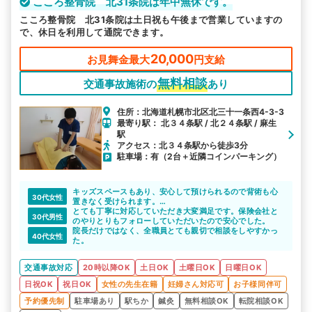
こころ整骨院 北31条院は年中無休です。
こころ整骨院 北31条院は土日祝も午後まで営業していますの
で、休日を利用して通院できます。
20,000
お見舞金最大
円支給
無料相談
交通事故施術の
あり
住所：北海道札幌市北区北三十一条西4-3-3
最寄り駅： 北３４条駅 / 北２４条駅 / 麻生
駅
アクセス：北３４条駅から徒歩3分
駐車場：有（2台＋近隣コインパーキング）
キッズスペースもあり、安心して預けられるので背術も心
30代女性
置きなく受けられます。
都合の良い時間帯の予約や親身になってくれるところが良
とても丁寧に対応していただき大変満足です。保険会社と
30代男性
いです！
のやりとりもフォローしていただいたので安心でした。
院長だけではなく、全職員とても親切で相談をしやすかっ
40代女性
た。
交通事故対応
20時以降OK
土日OK
土曜日OK
日曜日OK
日祝OK
祝日OK
女性の先生在籍
妊婦さん対応可
お子様同伴可
予約優先制
駐車場あり
駅ちか
鍼灸
無料相談OK
転院相談OK