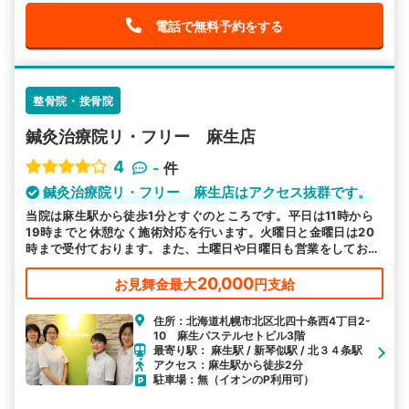
電話で無料予約をする
整骨院・接骨院
鍼灸治療院リ・フリー 麻生店
4
-
件
鍼灸治療院リ・フリー 麻生店はアクセス抜群です。
当院は麻生駅から徒歩1分とすぐのところです。平日は11時から
19時までと休憩なく施術対応を行います。火曜日と金曜日は20
時まで受付ております。また、土曜日や日曜日も営業をしており
ますので、お気軽にご相談ください。
20,000
お見舞金最大
円支給
住所：北海道札幌市北区北四十条西4丁目2-
10 麻生パステルセトビル3階
最寄り駅： 麻生駅 / 新琴似駅 / 北３４条駅
アクセス：麻生駅から徒歩2分
駐車場：無（イオンのP利用可）