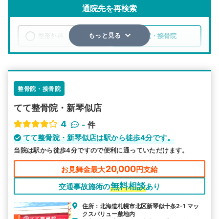
通院先を再検索
整形外科
整骨院・接骨院
もっと見る
エリア
北海道
札幌市北区
検索する
整骨院・接骨院
てて整骨院・新琴似店
詳細条件で絞り込む
4
-
件
その他の検索方法
てて整骨院・新琴似店は駅から徒歩4分です。
当院は駅から徒歩4分ですので便利に通っていただけます。
駅から探す
院名から探す
20,000
お見舞金最大
円支給
無料相談
交通事故施術の
あり
住所：北海道札幌市北区新琴似十条2-1 マッ
クスバリュー敷地内