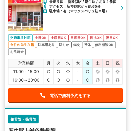
最寄り駅： 新琴似駅 / 麻生駅 / 北３４条駅
アクセス：新琴似駅から徒歩5分
駐車場：有（マックスバリュ駐車場）
交通事故対応
土日OK
土曜日OK
日曜日OK
日祝OK
祝日OK
女性の先生在籍
駐車場あり
駅ちか
鍼灸
整体
無料相談OK
お見舞金
営業時間
月
火
水
木
金
土
日
祝
11:00～15:00
○
○
○
-
○
◎
◎
◎
16:00～20:00
○
○
○
-
○
◎
◎
◎
電話で無料予約をする
整骨院・接骨院
麻生駅上鍼灸整骨院