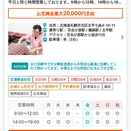
平日と同じ時間営業しております。9時から12時、14時から19時
のお好きな日時にお越しください。
20,000
お見舞金最大
円支給
住所：北海道札幌市北区太平七条4-10-11
最寄り駅： 百合が原駅 / 篠路駅 / 太平駅
アクセス：百合が原駅から徒歩11分
駐車場：有（3台）
まだ治療中ですが事故直後から今現在も親身に治療してく
40代女性
れて助かってます。今後もまだお世話になるんですが安心
して通える整骨院です
交通事故対応
土日OK
土曜日OK
日曜日OK
日祝OK
祝日OK
妊婦さん対応可
お子様同伴可
予約優先制
駐車場あり
鍼灸
無料相談OK
お見舞金
営業時間
月
火
水
木
金
土
日
祝
9:00〜12:00
○
○
○
-
○
○
○
○
14:00〜19:00
○
○
○
-
○
○
○
○