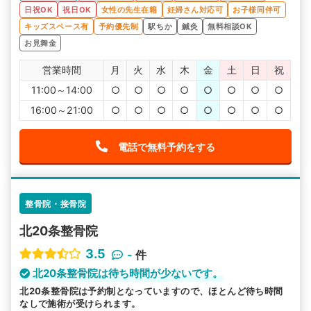
日祝OK
祝日OK
女性の先生在籍
妊婦さん対応可
お子様同伴可
キッズスペース有
予約優先制
駅ちか
鍼灸
無料相談OK
お見舞金
営業時間
月
火
水
木
金
土
日
祝
11:00～14:00
○
○
○
○
○
○
○
○
16:00～21:00
○
○
○
○
○
○
○
○
電話で無料予約をする
整骨院・接骨院
北20条整骨院
3.5
-
件
北20条整骨院は待ち時間が少ないです。
北20条整骨院は予約制となっていますので、ほとんど待ち時間
なしで施術が受けられます。