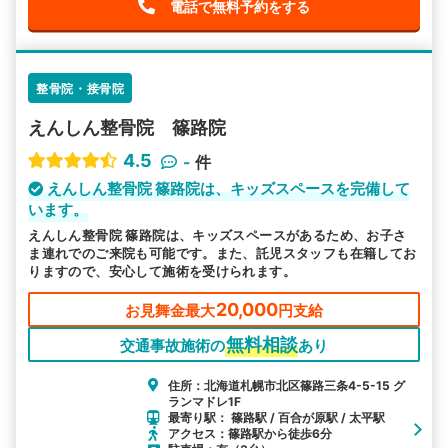
電話で無料予約をする
整骨院・接骨院
えんしん整骨院 篠路院
4.5
-
件
えんしん整骨院 篠路院は、キッズスペースを完備して
います。
えんしん整骨院 篠路院は、キッズスペースがあるため、お子さ
ま連れでのご来院も可能です。また、託児スタッフも在籍してお
りますので、安心して施術を受けられます。
20,000
お見舞金最大
円支給
無料相談
交通事故施術の
あり
住所：北海道札幌市北区篠路三条4-5-15 グ
ランマドレ1F
最寄り駅： 篠路駅 / 百合が原駅 / 太平駅
アクセス：篠路駅から徒歩6分