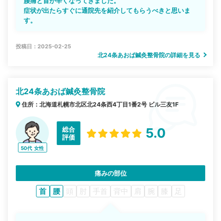
腰痛と首が辛くなってきました。
症状が出たらすぐに通院先を紹介してもらうべきと思いま
す。
投稿日：2025-02-25
北24条あおば鍼灸整骨院の詳細を見る
北24条あおば鍼灸整骨院
住所：北海道札幌市北区北24条西4丁目1番2号 ビル三友1F
総合
5.0
評価
50代
女性
痛みの部位
首
腰
頭
肘
手首
背中
肩
腕
膝
足