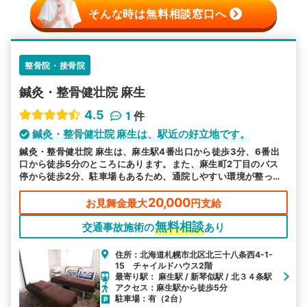
そんな時は無料相談窓口へ
整骨院・接骨院
鍼灸・整骨健壮院 麻生
4.5
1
件
鍼灸・整骨健壮院 麻生は、駅近の好立地です。
鍼灸・整骨健壮院 麻生は、麻生駅4番出口から徒歩3分、6番出
口から徒歩5分のところにあります。また、麻生町2丁目のバス
停から徒歩2分、駐車場もあるため、通院しやすい環境が整って
います。
20,000
お見舞金最大
円支給
無料相談
交通事故施術の
あり
住所：北海道札幌市北区北三十八条西4-1-
15 チャイルドハウス2階
最寄り駅： 麻生駅 / 新琴似駅 / 北３４条駅
アクセス：麻生駅から徒歩5分
駐車場：有（2台）