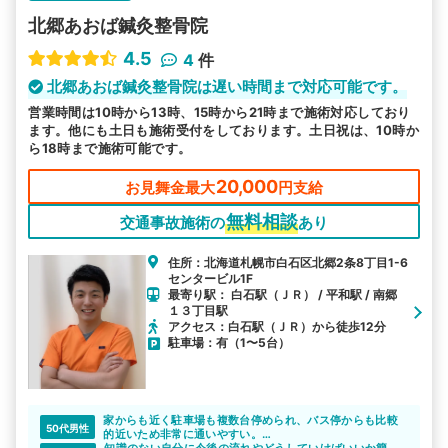
北郷あおば鍼灸整骨院
4.5
4
件
北郷あおば鍼灸整骨院は遅い時間まで対応可能です。
営業時間は10時から13時、15時から21時まで施術対応しており
ます。他にも土日も施術受付をしております。土日祝は、10時か
ら18時まで施術可能です。
20,000
お見舞金最大
円支給
無料相談
交通事故施術の
あり
住所：北海道札幌市白石区北郷2条8丁目1-6
センタービル1F
最寄り駅： 白石駅（ＪＲ） / 平和駅 / 南郷
１３丁目駅
アクセス：白石駅（ＪＲ）から徒歩12分
駐車場：有（1〜5台）
家からも近く駐車場も複数台停められ、バス停からも比較
50代男性
的近いため非常に通いやすい。