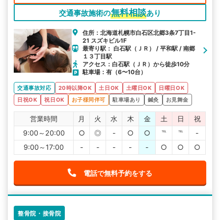
無料相談
交通事故施術の
あり
住所：北海道札幌市白石区北郷3条7丁目1-
21 スズキビル1F
最寄り駅： 白石駅（ＪＲ） / 平和駅 / 南郷
１３丁目駅
アクセス：白石駅（ＪＲ）から徒歩10分
駐車場：有（6〜10台）
交通事故対応
20時以降OK
土日OK
土曜日OK
日曜日OK
日祝OK
祝日OK
お子様同伴可
駐車場あり
鍼灸
お見舞金
営業時間
月
火
水
木
金
土
日
祝
9:00～20:00
○
◎
-
○
○
℡
℡
-
9:00～17:00
-
-
-
-
-
○
○
○
電話で無料予約をする
整骨院・接骨院