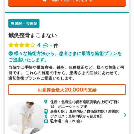
整骨院・接骨院
鍼灸整骨まこまない
4
-
件
様々な施術方法から、患者さまに最適な施術プランを
ご提案いたします。
当院では手技や電気療法、鍼灸、各種矯正など、様々な施術が可
能です。 これらの施術の中から、患者さまの症状にあわせて、
適切施術プランをご提案いたします。
20,000
お見舞金最大
円支給
住所：北海道札幌市南区真駒内上町3丁目2-
14 ポニーショップ1F
最寄り駅： 真駒内駅 / 自衛隊前駅 / 澄川駅
アクセス：真駒内駅から徒歩8分
駐車場：有（20台）