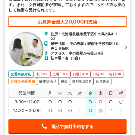
す。また、女性施術者が在籍しておりますので、女性の方も安心
して施術を受けられます。
20,000
お見舞金最大
円支給
住所：北海道札幌市豊平区中の島2条4-1-
22
最寄り駅： 中の島駅 / 幌南小学校前駅 / 山
鼻１９条駅
アクセス：中の島駅から徒歩6分
駐車場：有（3台）
交通事故対応
土日OK
土曜日OK
日曜日OK
日祝OK
祝日OK
女性の先生在籍
駐車場あり
鍼灸
無料相談OK
お見舞金
営業時間
月
火
水
木
金
土
日
祝
9:00〜12:00
○
○
○
-
○
○
○
◎
14:30〜20:00
○
○
○
-
○
◎
℡
-
電話で無料予約をする