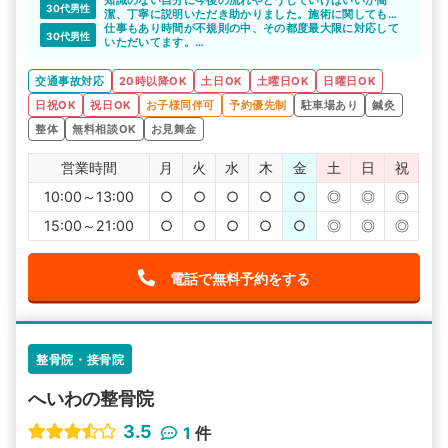
整骨院に通うのは初めてだったため最初は不安がありまし
知識のない自分に今後の流れやどうしていけばいいか簡
30代男性
たが、院長およびスタッフの方も親切で、今現在はなんの
潔、丁寧に説明いただき助かりました。施術に関しても細
不安もなく通院させていただいています。
やかな気配りや説明もしていただきとても良かったです。
仕事もあり時間が不規則の中、その都度最大限に対応して
30代男性
とても良い整骨院だと思います。
いただいてます。
今後も引き続き通いたいと思います。
交通事故対応
20時以降OK
土日OK
土曜日OK
日曜日OK
日祝OK
祝日OK
お子様同伴可
予約優先制
駐車場あり
鍼灸
整体
無料相談OK
お見舞金
営業時間
月
火
水
木
金
土
日
祝
10:00～13:00
○
○
○
○
○
◎
◎
◎
15:00～21:00
○
○
○
○
○
◎
◎
◎
電話で無料予約をする
整骨院・接骨院
へいわの整骨院
3.5
1
件