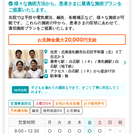
様々な施術方法から、患者さまに最適な施術プランを
ご提案いたします。
当院では手技や電気療法、鍼灸、各種矯正など、様々な施術が可
能です。 これらの施術の中から、患者さまの症状にあわせて、
適切施術プランをご提案いたします。
20,000
お見舞金最大
円支給
住所：北海道札幌市白石区平和通（北）３丁
目北3-3
最寄り駅： 白石駅（ＪＲ） / 東札幌駅 / 白
石駅（地下鉄）
アクセス：白石駅（ＪＲ）から徒歩17分
駐車場：無
子どもを連れての通院もできて、すごく丁寧に対応してく
30代女性
れます。
アットホームな整骨院で通いやすいですね。
交通事故対応
土曜日OK
女性の先生在籍
お子様同伴可
予約優先制
鍼灸
無料相談OK
お見舞金
営業時間
月
火
水
木
金
土
日
祝
9:00～12:30
○
○
○
○
○
○
℡
-