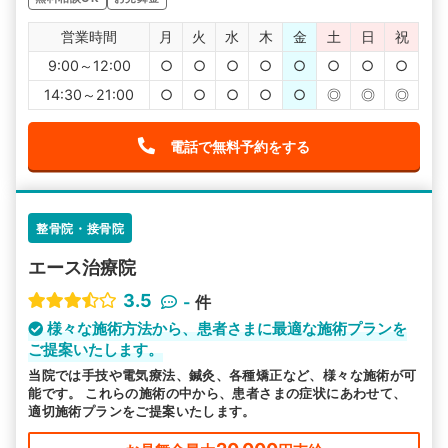
営業時間
月
火
水
木
金
土
日
祝
9:00～12:00
○
○
○
○
○
○
○
○
14:30～21:00
○
○
○
○
○
◎
◎
◎
電話で無料予約をする
整骨院・接骨院
エース治療院
3.5
-
件
様々な施術方法から、患者さまに最適な施術プランを
ご提案いたします。
当院では手技や電気療法、鍼灸、各種矯正など、様々な施術が可
能です。 これらの施術の中から、患者さまの症状にあわせて、
適切施術プランをご提案いたします。