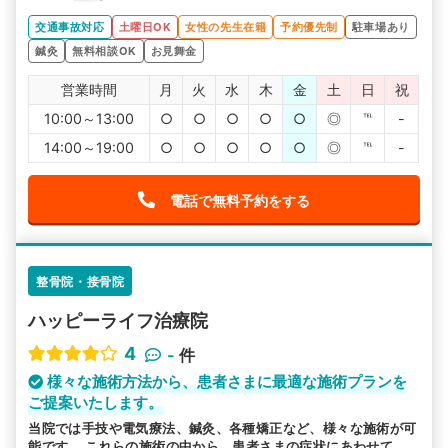
交通事故対応
土曜日OK
女性の先生在籍
予約優先制
駐車場あり
鍼灸
無料相談OK
お見舞金
営業時間
月
火
水
木
金
土
日
祝
10:00～13:00
○
○
○
○
○
◎
℡
-
14:00～19:00
○
○
○
○
○
◎
℡
-
電話で無料予約をする
整骨院・接骨院
ハッピーライフ治療院
4
-
件
様々な施術方法から、患者さまに最適な施術プランを
ご提案いたします。
当院では手技や電気療法、鍼灸、各種矯正など、様々な施術が可
能です。 これらの施術の中から、患者さまの症状にあわせて、