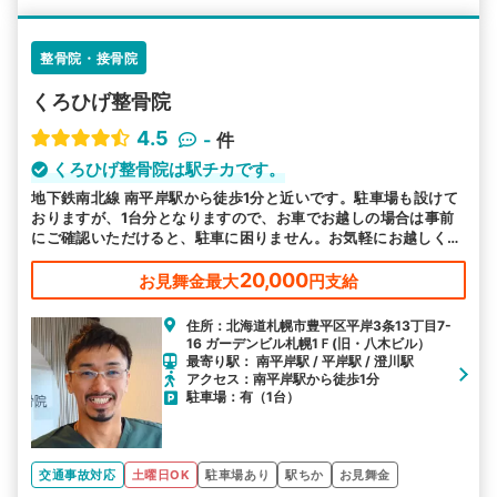
整骨院・接骨院
くろひげ整骨院
4.5
-
件
くろひげ整骨院は駅チカです。
地下鉄南北線 南平岸駅から徒歩1分と近いです。駐車場も設けて
おりますが、1台分となりますので、お車でお越しの場合は事前
にご確認いただけると、駐車に困りません。お気軽にお越しくだ
さい。
20,000
お見舞金最大
円支給
住所：北海道札幌市豊平区平岸3条13丁目7-
16 ガーデンビル札幌1Ｆ(旧・八木ビル）
最寄り駅： 南平岸駅 / 平岸駅 / 澄川駅
アクセス：南平岸駅から徒歩1分
駐車場：有（1台）
交通事故対応
土曜日OK
駐車場あり
駅ちか
お見舞金