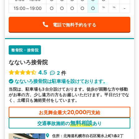
15:00～19:00
○
○
○
○
○
℡
℡
-
電話で無料予約をする
整骨院・接骨院
なないろ接骨院
4.5
2
件
なないろ接骨院は駐車場を設けております。
当院は、駐車場も3台分設けております。徒歩が困難な方や移動
がお車の方、少し遠方の方もお越しいただけます。平日だけでな
く、土曜日も施術受付をしています。
20,000
お見舞金最大
円支給
無料相談
交通事故施術の
あり
住所：北海道札幌市白石区菊水上町1条2丁