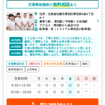
無料相談
交通事故施術の
あり
住所：北海道札幌市厚別区厚別西4条2丁目
8-7
最寄り駅： 厚別駅 / 平和駅 / 大谷地駅
アクセス：厚別駅から徒歩12分
駐車場：有（トライアル厚別店の駐車場）
とても良いです、丁寧に対応していただき助かりました、
30代男性
継続して通院もでき、時間も出来る限り合わせてくれるの
で助かってます。
通いやすく、効果も実感出来良かった。
30代男性
今後も怪我以外でも利用させていただきたいと思います。
厚別鍼灸整骨院は、事故による怪我に詳しいのはもちろ
40代男性
ん、整形外科に通院しながら、整骨院を併用したいという
相談も乗ってくれるそうです。
迷っている方は相談しやすいと思います。
交通事故対応
土曜日OK
女性の先生在籍
駐車場あり
鍼灸
無料相談OK
お見舞金
営業時間
月
火
水
木
金
土
日
祝
9:30〜13:30
○
○
○
○
○
○
℡
-
15:00～19:00
○
○
○
○
○
○
℡
-
電話で無料予約をする