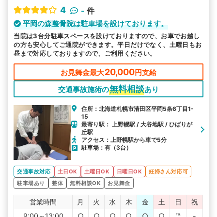
4
-
件
平岡の森整骨院は駐車場を設けております。
当院は3台分駐車スペースを設けておりますので、お車でお越し
の方も安心してご通院ができます。平日だけでなく、土曜日もお
昼まで対応しておりますので、ご利用ください。
20,000
お見舞金最大
円支給
無料相談
交通事故施術の
あり
住所：北海道札幌市清田区平岡5条6丁目1-
15
最寄り駅： 上野幌駅 / 大谷地駅 / ひばりが
丘駅
アクセス：上野幌駅から車で5分
駐車場：有（3台）
交通事故対応
土日OK
土曜日OK
日曜日OK
妊婦さん対応可
駐車場あり
整体
無料相談OK
お見舞金
営業時間
月
火
水
木
金
土
日
祝
9:00～13:00
○
○
○
○
○
○
℡
-