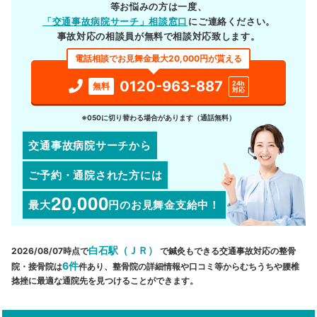
等お悩みの方は一度、
「交通事故病院サーチ」相談窓口
にご連絡ください。
事故対応の相談員が無料で相談対応致します。
電話相談でお見舞金最大20,000円が貰える
0120-963-887
24h
無料
対応
※050に切り替わる場合があります（通話無料）
交通事故病院サーチから
ご予約・通院された方には
20,000
最大
円
のお見舞金支給中！
白石駅（ＪＲ）
2026/08/07時点で
で鍼灸もできる交通事故対応の整骨
6件
院・接骨院は
件あり、整骨院の詳細情報や口コミ等からむちうちや腰椎
捻挫に最適な通院先を見つけることができます。