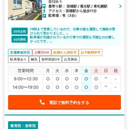
目120-1
最寄り駅： 苗穂駅 / 菊水駅 / 東札幌駅
アクセス：苗穂駅から徒歩11分
駐車場：有（3台）
19時まで営業しているので、仕事の後も通院して施術が受
30代女性
けられて助かりました。
継続的な通院も問題ないと思えます。
駐車場が完備されているので車での通院も可能なのが嬉し
30代男性
かったです。
土曜も18時まで営業しているのもさらに嬉しいポイントで
した。
交通事故対応
土曜日OK
妊婦さん対応可
お子様同伴可
駐車場あり
鍼灸
無料相談OK
お見舞金
営業時間
月
火
水
木
金
土
日
祝
9:00〜12:30
○
○
○
○
○
○
℡
-
14:00〜19:00
○
○
○
◎
○
◎
℡
-
電話で無料予約をする
整骨院・接骨院