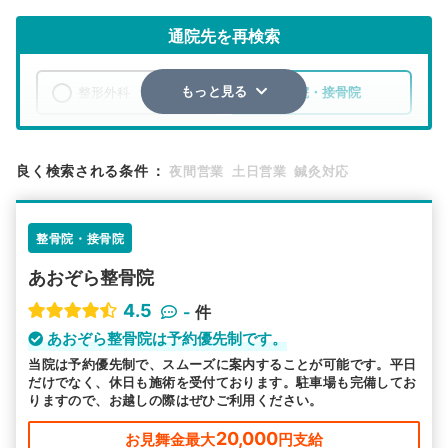
通院先を再検索
整形外科
整骨院・接骨院
もっと見る
エリア
北海道
札幌市白石区
良く検索される条件
：
夜間営業
土日営業
鍼灸対応
検索する
整骨院・接骨院
詳細条件で絞り込む
あおぞら整骨院
その他の検索方法
4.5
-
件
駅から探す
院名から探す
あおぞら整骨院は予約優先制です。
当院は予約優先制で、スムーズに案内することが可能です。平日
だけでなく、休日も施術を受付ております。駐車場も完備してお
りますので、お越しの際はぜひご利用ください。
20,000
お見舞金最大
円支給