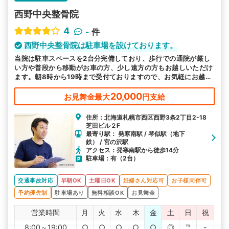
西野中央整骨院
4
-
件
西野中央整骨院は駐車場を設けております。
当院は駐車スペースを2台分完備しており、歩行での通院が厳し
い方や普段から移動がお車の方、少し遠方の方もお越しいただけ
ます。朝8時から19時まで受付ておりますので、お気軽にお越し
ください。
20,000
お見舞金最大
円支給
住所：北海道札幌市西区西野3条2丁目2-18
芝田ビル２F
最寄り駅： 発寒南駅 / 琴似駅（地下
鉄） / 宮の沢駅
アクセス：発寒南駅から徒歩14分
駐車場：有（2台）
交通事故対応
早朝OK
土曜日OK
妊婦さん対応可
お子様同伴可
予約優先制
駐車場あり
無料相談OK
お見舞金
営業時間
月
火
水
木
金
土
日
祝
8:00～19:00
○
○
○
○
○
◎
℡
-