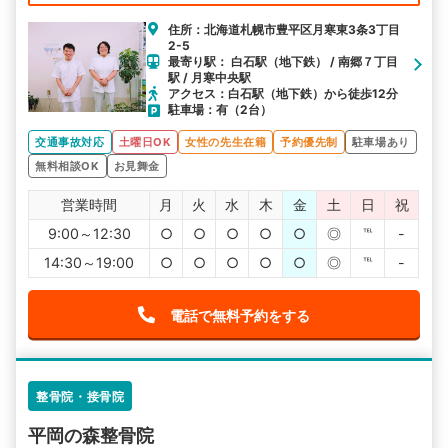
住所：北海道札幌市豊平区月寒東3条3丁目
2-5
最寄り駅： 白石駅（地下鉄） / 南郷７丁目
駅 / 月寒中央駅
アクセス：白石駅（地下鉄）から徒歩12分
駐車場：有（2台）
交通事故対応
土曜日OK
女性の先生在籍
予約優先制
駐車場あり
無料相談OK
お見舞金
営業時間
月
火
水
木
金
土
日
祝
9:00～12:30
○
○
○
○
○
◎
℡
-
14:30～19:00
○
○
○
○
○
◎
℡
-
電話で無料予約をする
整骨院・接骨院
平岡の森整骨院