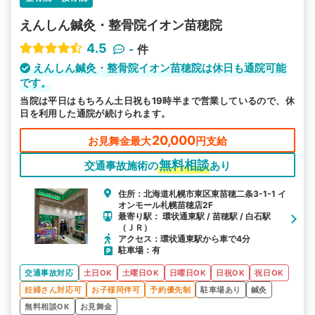
えんしん鍼灸・整骨院イオン苗穂院
4.5
-
件
えんしん鍼灸・整骨院イオン苗穂院は休日も通院可能
です。
当院は平日はもちろん土日祝も19時半まで営業しているので、休
日を利用した通院が続けられます。
20,000
お見舞金最大
円支給
無料相談
交通事故施術の
あり
住所：北海道札幌市東区東苗穂二条3-1-1 イ
オンモール札幌苗穂店2F
最寄り駅： 環状通東駅 / 苗穂駅 / 白石駅
（ＪＲ）
アクセス：環状通東駅から車で4分
駐車場：有
交通事故対応
土日OK
土曜日OK
日曜日OK
日祝OK
祝日OK
妊婦さん対応可
お子様同伴可
予約優先制
駐車場あり
鍼灸
無料相談OK
お見舞金