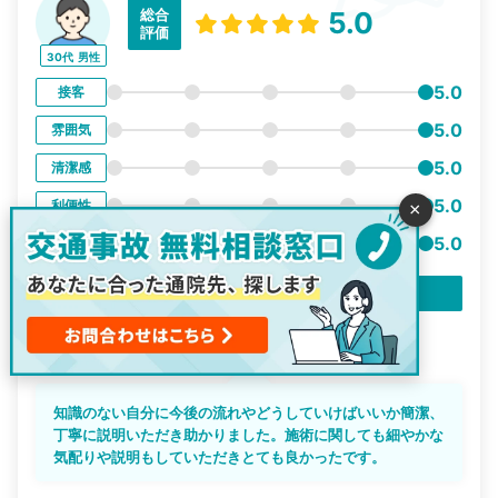
総合
5.0
評価
30代
男性
5.0
接客
5.0
雰囲気
5.0
清潔感
5.0
利便性
×
5.0
事故対応
痛みの部位
首
腰
頭
肘
手首
背中
肩
腕
膝
足
知識のない自分に今後の流れやどうしていけばいいか簡潔、
丁寧に説明いただき助かりました。施術に関しても細やかな
気配りや説明もしていただきとても良かったです。