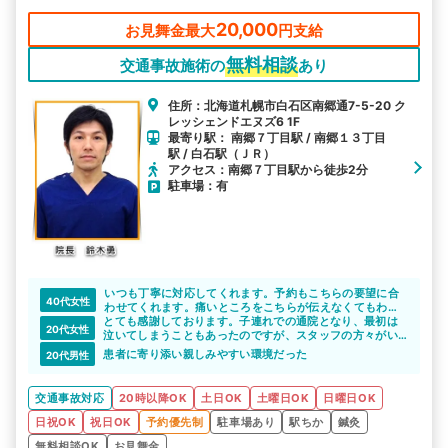
20,000
お見舞金最大
円支給
無料相談
交通事故施術の
あり
住所：北海道札幌市白石区南郷通7-5-20 ク
レッシェンドエヌズ6 1F
最寄り駅： 南郷７丁目駅 / 南郷１３丁目
駅 / 白石駅（ＪＲ）
アクセス：南郷７丁目駅から徒歩2分
駐車場：有
いつも丁寧に対応してくれます。予約もこちらの要望に合
40代女性
わせてくれます。痛いところをこちらが伝えなくてもわか
とても感謝しております。子連れでの通院となり、最初は
っていただくので有難いです。
20代女性
泣いてしまうこともあったのですが、スタッフの方々がい
つも優しくフォローしてくださり本当に助けられました。
患者に寄り添い親しみやすい環境だった
20代男性
長引く通院に心が折れそうになりましたが、スタッフの皆
様のおかげで完治までしっかり通うことが出来ました。あ
りがとうございました。
交通事故対応
20時以降OK
土日OK
土曜日OK
日曜日OK
日祝OK
祝日OK
予約優先制
駐車場あり
駅ちか
鍼灸
無料相談OK
お見舞金