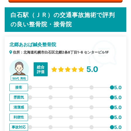
白石駅（ＪＲ）の交通事故施術で評判
の良い整骨院・接骨院
北郷あおば鍼灸整骨院
住所：北海道札幌市白石区北郷2条8丁目1-6 センタービル1F
総合
5.0
評価
50代
男性
5.0
接客
5.0
雰囲気
5.0
清潔感
5.0
利便性
5.0
事故対応