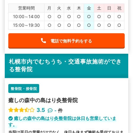
営業時間
月
火
水
木
金
土
日
祝
10:00～14:00
○
○
○
○
○
○
○
○
15:00～19:30
○
○
○
○
○
○
○
○
電話で無料予約をする
札幌市内でむちうち・交通事故施術ができ
る整骨院
整骨院・接骨院
癒しの森中の島はり灸整骨院
3.5
-
件
癒しの森中の島はり灸整骨院は休日も営業していま
す。
当院は平日の営業だけでなく、休日も休まず施術を受付ておりま