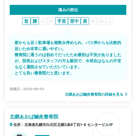
痛みの部位
首
腰
頭
肘
手首
背中
肩
腕
膝
足
家からも近く駐車場も複数台停められ、バス停からも比較的
近いため非常に通いやすい。
整骨院に通うのは初めてだったため最初は不安がありました
が、院長およびスタッフの方も親切で、今現在はなんの不安
もなく通院させていただいています。
とても良い整骨院だと思います。
投稿日：2025-09-03
北郷あおば鍼灸整骨院の詳細を見る
北郷あおば鍼灸整骨院
住所：北海道札幌市白石区北郷2条8丁目1-6 センタービル1F