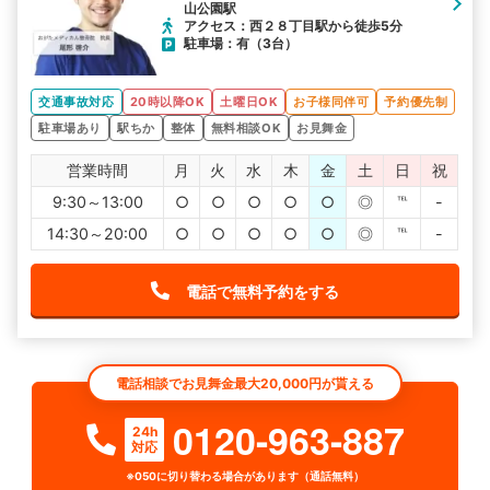
山公園駅
アクセス：西２８丁目駅から徒歩5分
駐車場：有（3台）
交通事故対応
20時以降OK
土曜日OK
お子様同伴可
予約優先制
駐車場あり
駅ちか
整体
無料相談OK
お見舞金
営業時間
月
火
水
木
金
土
日
祝
9:30～13:00
○
○
○
○
○
◎
℡
-
14:30～20:00
○
○
○
○
○
◎
℡
-
電話で無料予約をする
電話相談でお見舞金最大20,000円が貰える
0120-963-887
24h
対応
※050に切り替わる場合があります（通話無料）