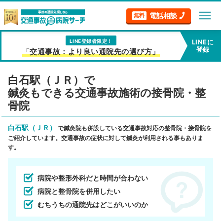
menu
電話相談
無料
LINE登録者限定！
LINEに
登録
「交通事故：より良い通院先の選び方」
白石駅（ＪＲ）で
鍼灸もできる交通事故施術の接骨院・整
骨院
白石駅（ＪＲ）
で鍼灸院も併設している交通事故対応の整骨院・接骨院を
ご紹介しています。交通事故の症状に対して鍼灸が利用される事もありま
す。
病院や整形外科だと時間が合わない
病院と整骨院を併用したい
むちうちの通院先はどこがいいのか