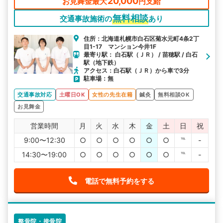
20,000
お見舞金最大
円支給
無料相談
交通事故施術の
あり
住所：北海道札幌市白石区菊水元町4条2丁
目1-17 マンション今井1F
最寄り駅： 白石駅（ＪＲ） / 苗穂駅 / 白石
駅（地下鉄）
アクセス：白石駅（ＪＲ）から車で3分
駐車場：無
交通事故対応
土曜日OK
女性の先生在籍
鍼灸
無料相談OK
お見舞金
営業時間
月
火
水
木
金
土
日
祝
9:00〜12:30
○
○
○
○
○
○
℡
-
14:30〜19:00
○
○
○
○
○
○
℡
-
電話で無料予約をする
整骨院・接骨院