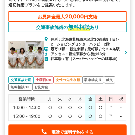
適切施術プランをご提案いたします。
20,000
お見舞金最大
円支給
無料相談
交通事故施術の
あり
住所：北海道札幌市東区北30条東8丁目1-
2 ショピングセンターハッピー2階
最寄り駅： 新道東駅 / 元町駅 / 北３４条駅
アクセス：新道東駅から徒歩13分
駐車場：有（スーパーハッピーの駐車場）
交通事故対応
土曜日OK
女性の先生在籍
駐車場あり
鍼灸
無料相談OK
お見舞金
営業時間
月
火
水
木
金
土
日
祝
10:00～14:00
○
○
○
○
○
○
℡
-
15:00～19:00
○
○
○
○
○
○
℡
-
電話で無料予約をする