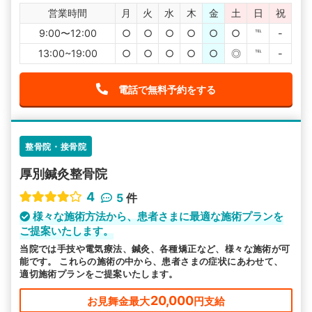
営業時間
月
火
水
木
金
土
日
祝
9:00〜12:00
○
○
○
○
○
○
℡
-
13:00~19:00
○
○
○
○
○
◎
℡
-
電話で無料予約をする
整骨院・接骨院
厚別鍼灸整骨院
4
5
件
様々な施術方法から、患者さまに最適な施術プランを
ご提案いたします。
当院では手技や電気療法、鍼灸、各種矯正など、様々な施術が可
能です。 これらの施術の中から、患者さまの症状にあわせて、
適切施術プランをご提案いたします。
20,000
お見舞金最大
円支給