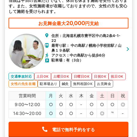
当院は平日の営業だけでなく、休日も休まず施術を受付ておりま
す。また、女性施術者が在籍しておりますので、女性の方も安心
して施術を受けられます。
20,000
お見舞金最大
円支給
住所：北海道札幌市豊平区中の島2条4-1-
22
最寄り駅： 中の島駅 / 幌南小学校前駅 / 山
鼻１９条駅
アクセス：中の島駅から徒歩6分
駐車場：有（3台）
交通事故対応
土日OK
土曜日OK
日曜日OK
日祝OK
祝日OK
女性の先生在籍
駐車場あり
鍼灸
無料相談OK
お見舞金
営業時間
月
火
水
木
金
土
日
祝
9:00〜12:00
○
○
○
-
○
○
○
◎
14:30〜20:00
○
○
○
-
○
◎
℡
-
電話で無料予約をする