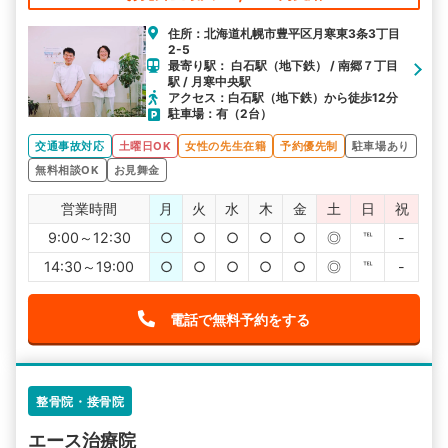
住所：北海道札幌市豊平区月寒東3条3丁目
2-5
最寄り駅： 白石駅（地下鉄） / 南郷７丁目
駅 / 月寒中央駅
アクセス：白石駅（地下鉄）から徒歩12分
駐車場：有（2台）
交通事故対応
土曜日OK
女性の先生在籍
予約優先制
駐車場あり
無料相談OK
お見舞金
営業時間
月
火
水
木
金
土
日
祝
9:00～12:30
○
○
○
○
○
◎
℡
-
14:30～19:00
○
○
○
○
○
◎
℡
-
電話で無料予約をする
整骨院・接骨院
エース治療院