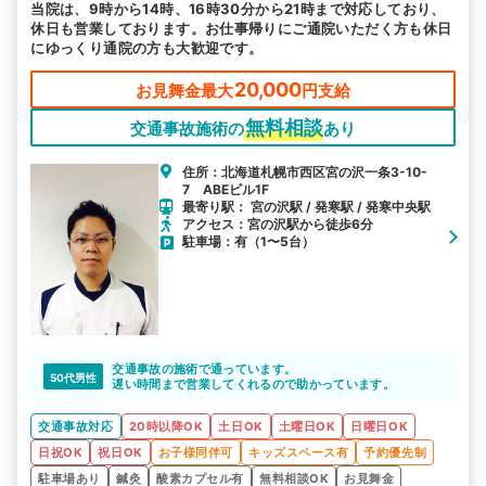
当院は、9時から14時、16時30分から21時まで対応しており、
休日も営業しております。お仕事帰りにご通院いただく方も休日
にゆっくり通院の方も大歓迎です。
20,000
お見舞金最大
円支給
無料相談
交通事故施術の
あり
住所：北海道札幌市西区宮の沢一条3-10-
7 ABEビル1F
最寄り駅： 宮の沢駅 / 発寒駅 / 発寒中央駅
アクセス：宮の沢駅から徒歩6分
駐車場：有（1〜5台）
交通事故の施術で通っています。
50代男性
遅い時間まで営業してくれるので助かっています。
交通事故対応
20時以降OK
土日OK
土曜日OK
日曜日OK
日祝OK
祝日OK
お子様同伴可
キッズスペース有
予約優先制
駐車場あり
鍼灸
酸素カプセル有
無料相談OK
お見舞金