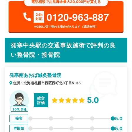
電話相談でお見舞金最大20,000円が貰える
0120-963-887
24h
対応
※050に切り替わる場合があります（通話無料）
発寒中央駅の交通事故施術で評判の良
い整骨院・接骨院
発寒南あおば鍼灸整骨院
住所：北海道札幌市西区西町北8丁目5-35
総合
5.0
評価
30代
男性
5.0
接客
5.0
雰囲気