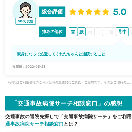
5.0
総合評価
50代
女性
首
腰
頭
肘
手首
背中
痛みの部位
親身になって処置してくれたちゃんと通院すること
投稿日：2022-05-23
※評判はご利用者様のご利用当時の主観的なご意見・ご感想です。その点ご理解の上
「交通事故病院サーチ相談窓口」の感想
交通事故の通院先探しで「交通事故病院サーチ」をご利用
通事故病院サーチ相談窓口
とは？