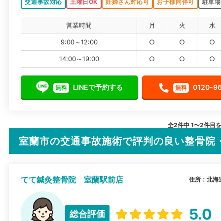
交通事故対応
土曜日OK
妊婦さん対応可
お子様同伴可
駐車場
営業時間
月
火
水
9:00～12:00
○
○
○
14:00～19:00
○
○
○
LINEで予約する
0120-9
無料
無料
全2件中 1〜2件目
室蘭市の交通事故施術で評判の良い整骨院
てて鍼灸整骨院 室蘭駅前店
住所：北海道
5.0
総合評価