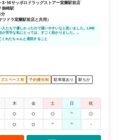
-3-16サッポロドラッグストアー室蘭駅前店
/ 御崎駅
4分
サツドラ室蘭駅前店と共用）
い人たちで優しかったので通いやすいなと思いました。LINE
話が苦手な私にとっては、すごく助かりました。
した
てくれたちゃんと通院すること
ッズスペース有
予約優先制
駐車場あり
駅ちか
木
金
土
日
祝
○
○
◎
℡
◎
○
○
℡
℡
-