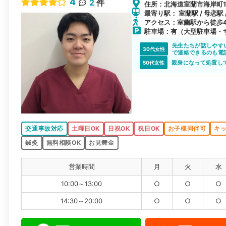
4
2
件
住所：北海道室蘭市海岸町1
最寄り駅： 室蘭駅 / 母恋駅 
アクセス：室蘭駅から徒歩
駐車場：有（大型駐車場・
先生たちが話しやす
30代女性
で連絡できるのも電
ありがとうございま
親身になって処置し
50代女性
交通事故対応
土曜日OK
日祝OK
祝日OK
お子様同伴可
キ
鍼灸
無料相談OK
お見舞金
営業時間
月
火
水
10:00～13:00
○
○
○
14:30～20:00
○
○
○