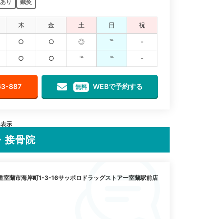
あり
鍼灸
木
金
土
日
祝
○
○
◎
℡
-
○
○
℡
℡
-
63-887
WEBで予約する
無料
を表示
・接骨院
室蘭市海岸町1-3-16サッポロドラッグストアー室蘭駅前店