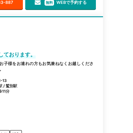
63-887
WEBで予約する
無料
しております。
お子様をお連れの方もお気兼ねなくお越しくださ
。
-13
 / 鷲別駅
11分