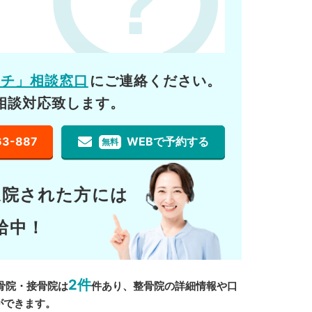
ーチ」相談窓口
にご連絡ください。
相談対応致します。
63-887
WEBで予約する
無料
通院された方には
給中！
2件
骨院・接骨院は
件あり、整骨院の詳細情報や口
ができます。