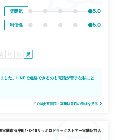
5.0
雰囲気
5.0
利便性
肩
腕
膝
足
ました。LINEで連絡できるのも電話が苦手な私にと
てて鍼灸整骨院 室蘭駅前店の詳細を見る
室蘭市海岸町1-3-16サッポロドラッグストアー室蘭駅前店