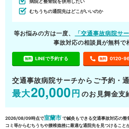
病院と整骨院を併用したい
むちうちの通院先はどこがいいのか
等お悩みの方は一度、
「交通事故病院サ
事故対応の相談員が無料で
LINEで予約する
0120-9
無料
無料
交通事故病院サーチから
ご予約・
20,000
最大
円
のお見舞金支
室蘭市
2026/08/09時点で
で鍼灸もできる交通事故対応の整
コミ等からむちうちや腰椎捻挫に最適な通院先を見つけること