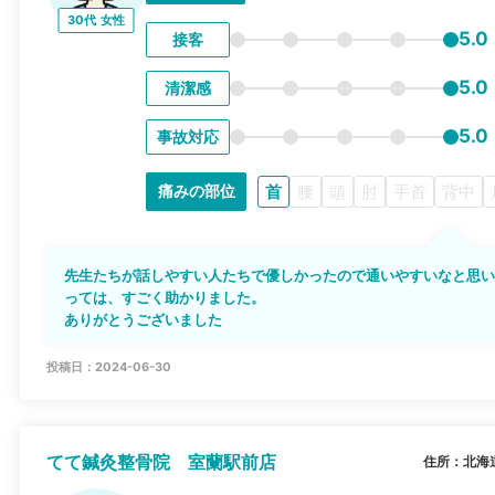
30代
女性
5.0
接客
5.0
清潔感
5.0
事故対応
首
腰
頭
肘
手首
背中
痛みの部位
先生たちが話しやすい人たちで優しかったので通いやすいなと思い
っては、すごく助かりました。
ありがとうございました
投稿日：2024-06-30
てて鍼灸整骨院 室蘭駅前店
住所：北海道