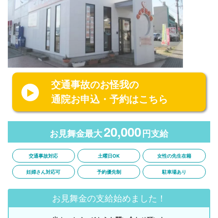
交通事故のお怪我の
通院お申込・予約はこちら
20,000
お見舞金最大
円支給
交通事故対応
土曜日OK
女性の先生在籍
妊婦さん対応可
予約優先制
駐車場あり
お見舞金の支給始めました！