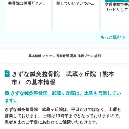
整骨院は併用可？メリ
院していい？いつから
交通事故で整
ットや注意点を解説
通えるかや施術も解
リハビリして
説！
い…転院する
もっと読む
基本情報
アクセス
営業時間
写真
施術プラン
評判
きずな鍼灸整骨院 武蔵ヶ丘院（熊本
市） の基本情報
きずな鍼灸整骨院 武蔵ヶ丘院は、土曜も営業してい
ます。
きずな鍼灸整骨院 武蔵ヶ丘院は、平日だけではなく、土曜も
営業しております。 土曜は13時半までとなっておりますので、
患者さまのご予定にあわせてご通院いただけます。