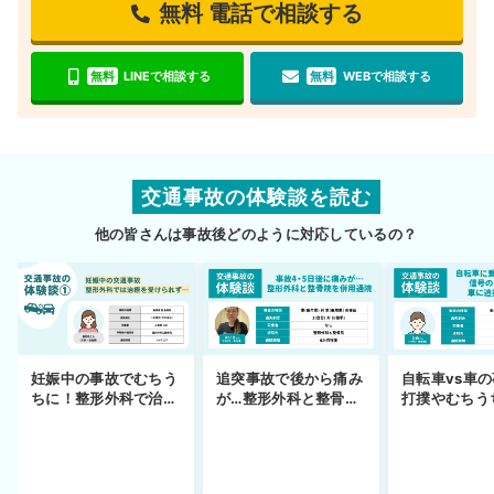
無料
電話で相談する
無料
LINEで相談する
無料
WEBで相談する
交通事故の体験談を読む
他の皆さんは事故後どのように対応しているの？
妊娠中の事故でむちう
追突事故で後から痛み
自転車vs車
ちに！整形外科で治療
が…整形外科と整骨院
打撲やむちう
できず
の併用通院〜示談まで
を進めるまで