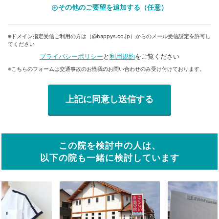
その他のご要望を追加する（任意）
add_circle_outline
※ドメイン指定受信ご利用の方は（@happys.co.jp）からのメール受信設定を許可し
てください
プライバシーポリシー
と
利用規約
をご覧ください
※こちらのフォームは交通事故のお怪我のお問い合わせのみ受け付けております。
この院を検討中の人は、
以下の院も一緒に検討しています