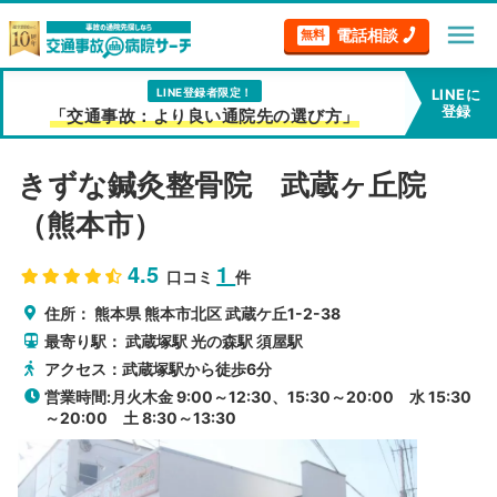
menu
電話相談
無料
LINE登録者限定！
LINEに
登録
「交通事故：より良い通院先の選び方」
きずな鍼灸整骨院 武蔵ヶ丘院
（熊本市）
4.5
1
口コミ
件
住所：
熊本県
熊本市北区
武蔵ケ丘1-2-38
最寄り駅：
武蔵塚駅
光の森駅
須屋駅
アクセス：武蔵塚駅から徒歩6分
営業時間:月火木金 9:00～12:30、15:30～20:00 水 15:30
～20:00 土 8:30～13:30