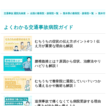
交通事故 通院先検索
全国の整骨院・接骨院一覧
熊本県の整骨院・接骨院一覧
熊本市
よくわかる交通事故病院ガイド
むちうちの症状の伝え方ポイント4つ！伝
え方が重要な理由も解説
腰椎捻挫とは？原因から症状、治療法やリ
ハビリも解説！
むちうちで整骨院に通院していい？いつか
ら通えるかや施術も解説！
追突事故で痛くなくても病院受診する理由
– 痛みが出た時へ備えよう