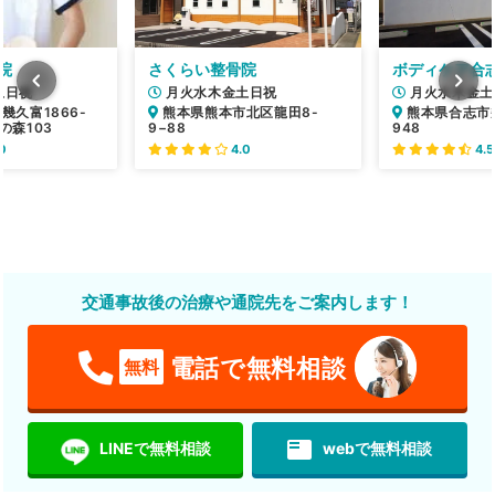
院
さくらい整骨院
ボディケア合
土日祝
月火水木金土日祝
月火水木金土
幾久富1866-
熊本県熊本市北区龍田8-
熊本県合志市幾
の森103
9−88
948
0
4.0
4.5
交通事故後の治療や通院先をご案内します！
電話で無料相談
無料
featured_play_list
LINEで無料相談
webで無料相談