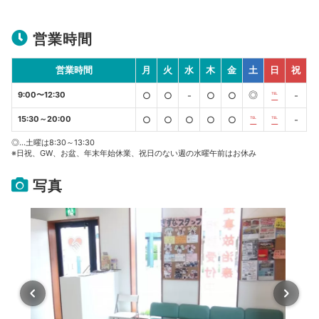
営業時間
営業時間
月
火
水
木
金
土
日
祝
◎
9:00〜12:30
○
○
-
○
○
℡
-
15:30～20:00
○
○
○
○
○
℡
℡
-
◎…土曜は8:30～13:30
※日祝、GW、お盆、年末年始休業、祝日のない週の水曜午前はお休み
写真