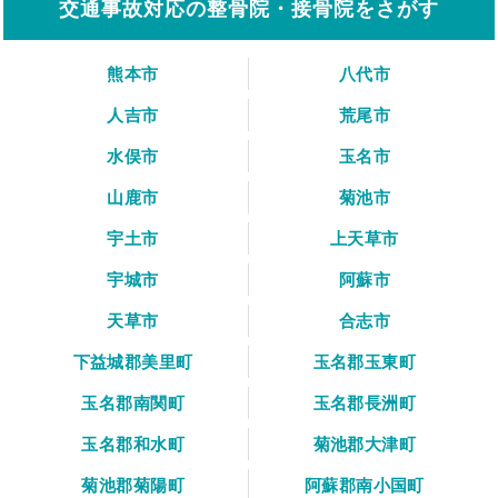
交通事故対応の整骨院・接骨院をさがす
熊本市
八代市
人吉市
荒尾市
水俣市
玉名市
山鹿市
菊池市
宇土市
上天草市
宇城市
阿蘇市
天草市
合志市
下益城郡美里町
玉名郡玉東町
玉名郡南関町
玉名郡長洲町
玉名郡和水町
菊池郡大津町
菊池郡菊陽町
阿蘇郡南小国町