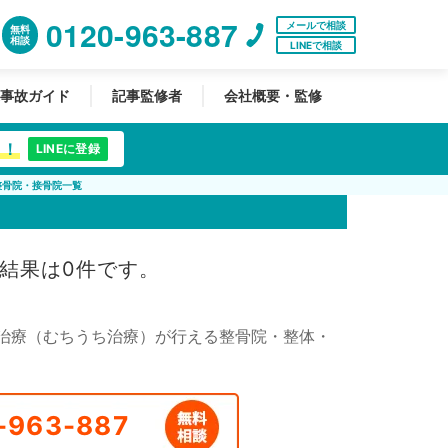
0120-963-887
メールで相談
無料
相談
LINEで相談
事故ガイド
記事監修者
会社概要・監修
中！
LINEに登録
整骨院・接骨院一覧
結果は0件です。
治療（むちうち治療）が行える整骨院・整体・
-963-887