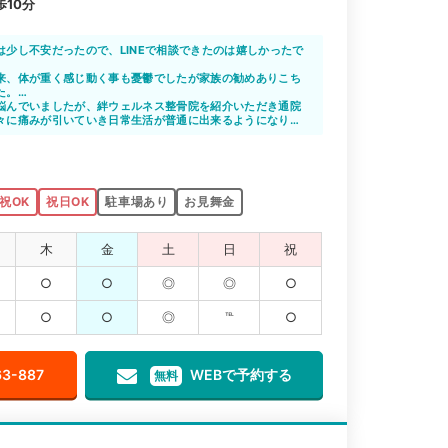
10分
は少し不安だったので、LINEで相談できたのは嬉しかったで
院のメリットを教えてもらえたので、通院をしたいと思えま
来、体が重く感じ動く事も憂鬱でしたが家族の勧めありこち
していただいて感謝しています。
た。
で敷地内に駐車場がある整骨院は非常に助かりました。先生
悩んでいましたが、絆ウェルネス整骨院を紹介いただき通院
院を続けていこうと思います。
々に痛みが引いていき日常生活が普通に出来るようになりま
祝OK
祝日OK
駐車場あり
お見舞金
木
金
土
日
祝
○
○
◎
◎
○
○
○
◎
℡
○
63-887
WEBで予約する
無料