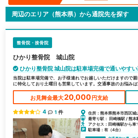
周辺のエリア（熊本県）から
通院先を探す
整骨院・接骨院
ひかり整骨院 城山院
ひかり整骨院 城山院は駐車場完備で通いやすい
当院は駐車場完備で、お子様連れでお越しいただけますので親
に特化しており土曜日も営業しています。交通事故のお悩みは
20,000
お見舞金最大
円支給
4
1
件
住所：熊本県熊本市西区城山下
最寄り駅： 田崎橋駅 / 熊本
アクセス：田崎橋駅から車
駐車場：有（4台）