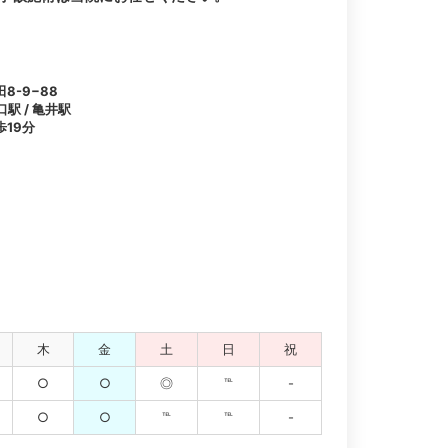
8-9−88
口駅 / 亀井駅
19分
木
金
土
日
祝
○
○
◎
℡
-
○
○
℡
℡
-