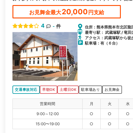
20,000
お見舞金最大
円支給
4
-
件
住所：熊本県熊本市北区龍田
最寄り駅： 武蔵塚駅 / 竜田
アクセス：武蔵塚駅から徒歩
駐車場：有（６台）
交通事故対応
早朝OK
土曜日OK
駐車場あり
お見舞金
営業時間
月
火
水
9:00～12:00
○
○
○
15:00〜19:00
○
○
○