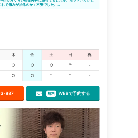
から1か月くらい整形外科に通ってましたが、ホットパックし
これで痛みが治るのか」不安でした。
に相談した所、施術できると言ってもらえたので、通い始め
か分からなかった位の痛みが、どんどん良くなっていくのが
先生たちもその都度話をしっかりと聞いてくれ一生懸命して
整骨院の先生方いつもありがとうございます。
木
金
土
日
祝
○
○
○
℡
-
○
○
℡
℡
-
63-887
WEBで予約する
無料