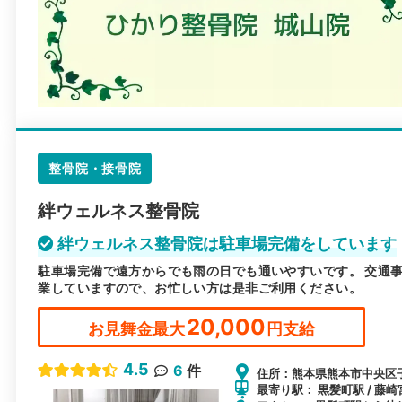
整骨院・接骨院
絆ウェルネス整骨院
絆ウェルネス整骨院は駐車場完備をしています
駐車場完備で遠方からでも雨の日でも通いやすいです。 交通
業していますので、お忙しい方は是非ご利用ください。
20,000
お見舞金最大
円支給
4.5
6
件
住所：熊本県熊本市中央区子
最寄り駅： 黒髪町駅 / 藤崎