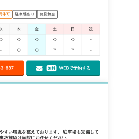
同伴可
駐車場あり
お見舞金
水
木
金
土
日
祝
○
○
○
○
○
-
-
○
○
℡
℡
-
63-887
WEBで予約する
無料
やすい環境を整えております。 駐車場も完備して
事故施術は当院にお任せください。