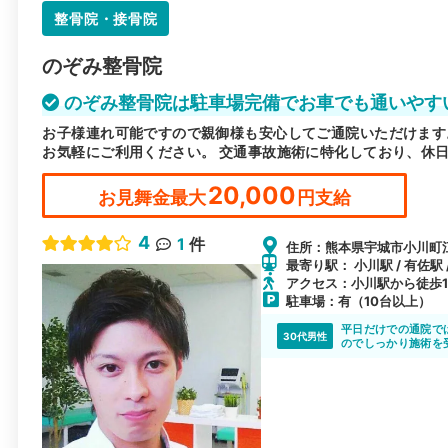
整骨院・接骨院
のぞみ整骨院
のぞみ整骨院は駐車場完備でお車でも通いやす
お子様連れ可能ですので親御様も安心してご通院いただけます
お気軽にご利用ください。 交通事故施術に特化しており、休
20,000
お見舞金最大
円支給
4
1
件
住所：熊本県宇城市小川町江
最寄り駅： 小川駅 / 有佐駅 
アクセス：小川駅から徒歩1
駐車場：有（10台以上）
平日だけでの通院で
30代男性
のでしっかり施術を