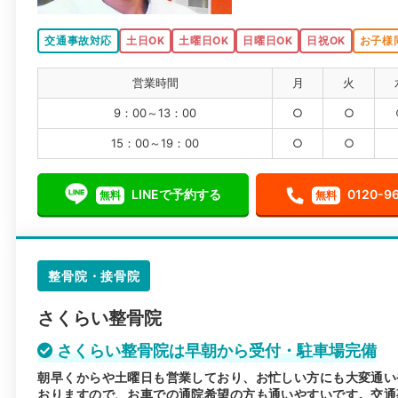
交通事故対応
土日OK
土曜日OK
日曜日OK
日祝OK
お子様
営業時間
月
火
9：00～13：00
○
○
15：00～19：00
○
○
LINEで予約する
0120-9
無料
無料
整骨院・接骨院
さくらい整骨院
さくらい整骨院は早朝から受付・駐車場完備
朝早くからや土曜日も営業しており、お忙しい方にも大変通い
おりますので、お車での通院希望の方も通いやすいです。交通