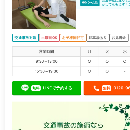
交通事故に遭って
60代〜女性
かしてもらえず「
ひかり整骨院さん
たら痛い所がどこ
実感出来ました。
くれます。ひかり
交通事故対応
土曜日OK
お子様同伴可
駐車場あり
お見舞金
営業時間
月
火
水
9:30～13:00
○
○
○
15:30～19:30
○
○
-
LINEで予約する
0120-9
無料
無料