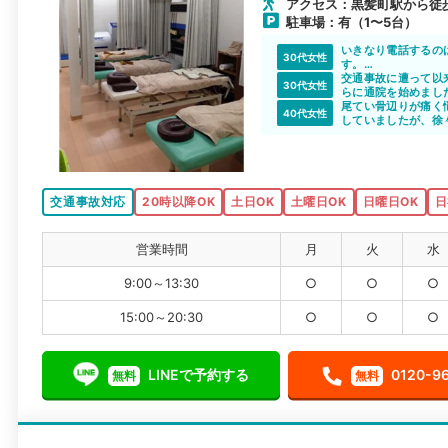
アクセス：黒髪町駅から徒歩
駐車場：有（1〜5台）
いきなり電話するの
30代女性
す。
気になっていた整骨
交通事故に遭って以
30代女性
した。丁寧な対応を
らに通院を始めまし
体が重く車移動なの
尾てい骨辺りが痛く
40代女性
も優しく定期的に通
していましたが、徐
した。
交通事故対応
20時以降OK
土日OK
土曜日OK
日曜日OK
日
営業時間
月
火
水
9:00～13:30
○
○
○
15:00～20:30
○
○
○
LINEで予約する
0120-9
無料
無料