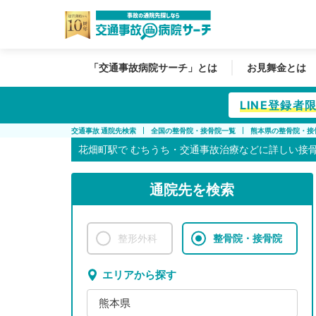
「交通事故病院サーチ」とは
お見舞金とは
LINE登録
交通事故 通院先検索
全国の整骨院・接骨院一覧
熊本県の整骨院・接
花畑町駅で
むちうち・交通事故治療などに詳しい接
通院先を検索
整形外科
整骨院・接骨院
エリアから探す
熊本県