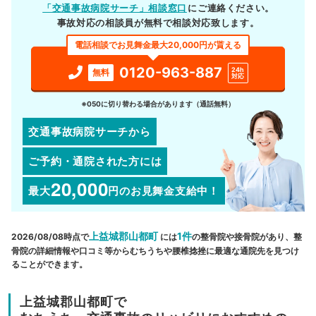
「交通事故病院サーチ」相談窓口
にご連絡ください。
事故対応の相談員が無料で相談対応致します。
電話相談でお見舞金最大20,000円が貰える
0120-963-887
24h
無料
対応
※050に切り替わる場合があります（通話無料）
交通事故病院サーチから
ご予約・通院された方には
20,000
最大
円
のお見舞金支給中！
上益城郡山都町
1件
2026/08/08時点で
には
の整骨院や接骨院があり、整
骨院の詳細情報や口コミ等からむちうちや腰椎捻挫に最適な通院先を見つけ
ることができます。
上益城郡山都町で