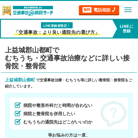
menu
電話相談
無料
LINE登録者限定！
LINEに
登録
「交通事故：より良い通院先の選び方」
上益城郡山都町で
むちうち・交通事故治療などに詳しい接
骨院・整骨院
上益城郡山都町
で交通事故治療・むちうち等に詳しい整骨院・接骨院をご
紹介しています。
病院や整形外科だと時間が合わない
病院と整骨院を併用したい
むちうちの通院先はどこがいいのか
等お悩みの方は一度、