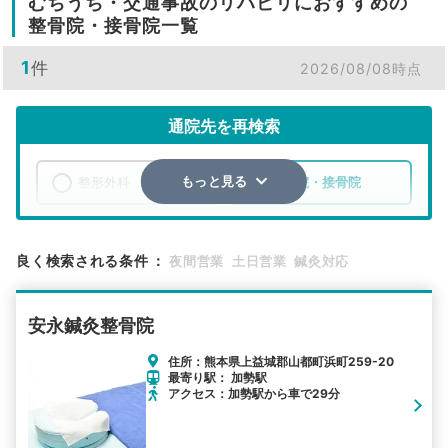
むちうち・交通事故のリハビリにおすすめの
整骨院・接骨院一覧
1
件
2026/08/08時点
通院先を再検索
整形外科
整骨院・接骨院
もっと見る
エリア
熊本県
上益城郡山都町
良く検索される条件
：
夜間営業
土日営業
鍼灸対応
検索する
安永鍼灸整骨院
詳細条件で絞り込む
住所：熊本県上益城郡山都町浜町259-20
最寄り駅： 加勢駅
その他の検索方法
アクセス：加勢駅から車で29分
駅から探す
院名から探す