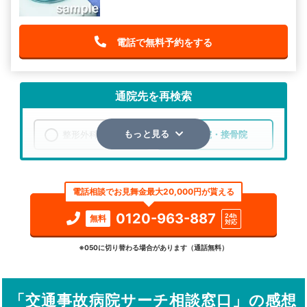
電話で無料予約をする
通院先を再検索
整形外科
整骨院・接骨院
もっと見る
エリア
熊本県
上益城郡山都町
電話相談でお見舞金最大20,000円が貰える
検索する
0120-963-887
24h
無料
対応
詳細条件で絞り込む
※050に切り替わる場合があります（通話無料）
その他の検索方法
「交通事故病院サーチ相談窓口」の感想
駅から探す
院名から探す