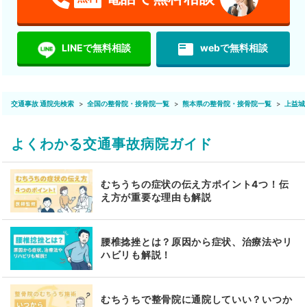
featured_play_list
LINEで無料相談
webで無料相談
交通事故 通院先検索
全国の整骨院・接骨院一覧
熊本県の整骨院・接骨院一覧
上益城
よくわかる交通事故病院ガイド
むちうちの症状の伝え方ポイント4つ！伝
え方が重要な理由も解説
腰椎捻挫とは？原因から症状、治療法やリ
ハビリも解説！
むちうちで整骨院に通院していい？いつか