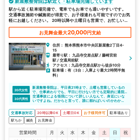
新屋敷整骨院は駅近く・駐車場完備しています
駅から近く駐車場完備で、電車でもお車でも通いやすいです。
交通事故施術や鍼施術が得意で、お子様連れも可能ですのでお気
軽にお越しください。 20時以降や土曜日も営業で、お忙しい方
も来院しやすい環境で皆様のお越しをお待ちしております。
20,000
お見舞金最大
円支給
住所： 熊本県熊本市中央区新屋敷2丁目4-
15
最寄り駅： 九品寺交差点駅 / 藤崎宮前
駅 / 交通局前駅
アクセス：九品寺交差点駅から徒歩10分
駐車場：有（3台：入庫より最大2時間半無
料）
新屋敷整骨院は、平日夜21時まで、土曜も営業しているの
20代女性
で、仕事終わりでも、平日に行けない方でも定期的に通院
できると思います。場所も熊本市の中心部にある、映画館
交通事故による怪我について詳しい人なんて、身近にいな
30代男性
も入った施設内の整骨院なので、女性の方も通いやすいで
いですよね。だからと言って、誰に頼ればいいのかわから
すね。
ず、自分一人で悩みを抱えていませんか。
新屋敷整骨院は、交通事故による怪我について詳しい整骨
交通事故対応
20時以降OK
土曜日OK
お子様同伴可
駐車場あり
院です。不安や悩みなどあれば、親身になって相談に乗っ
てくれますよ。不安や悩みが少なくなれば、施術にも専念
駅ちか
鍼灸
お見舞金
できてよいと思います。
営業時間
月
火
水
木
金
土
日
祝