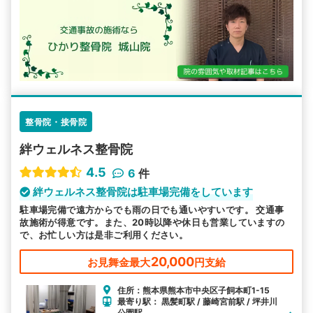
整骨院・接骨院
絆ウェルネス整骨院
4.5
6
件
絆ウェルネス整骨院は駐車場完備をしています
駐車場完備で遠方からでも雨の日でも通いやすいです。 交通事
故施術が得意です。また、20時以降や休日も営業していますの
で、お忙しい方は是非ご利用ください。
20,000
お見舞金最大
円支給
住所：熊本県熊本市中央区子飼本町1-15
最寄り駅： 黒髪町駅 / 藤崎宮前駅 / 坪井川
公園駅