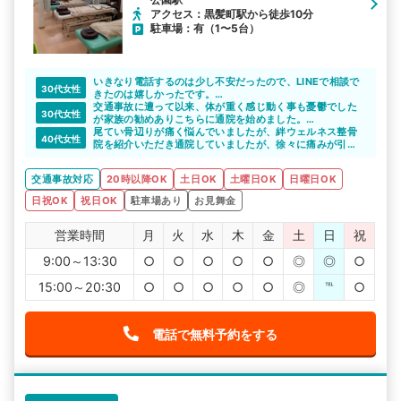
アクセス：黒髪町駅から徒歩10分
駐車場：有（1〜5台）
いきなり電話するのは少し不安だったので、LINEで相談で
30代女性
きたのは嬉しかったです。
気になっていた整骨院のメリットを教えてもらえたので、
交通事故に遭って以来、体が重く感じ動く事も憂鬱でした
30代女性
通院をしたいと思えました。丁寧な対応をしていただいて
が家族の勧めありこちらに通院を始めました。
感謝しています。
体が重く車移動なので敷地内に駐車場がある整骨院は非常
尾てい骨辺りが痛く悩んでいましたが、絆ウェルネス整骨
40代女性
に助かりました。先生も優しく定期的に通院を続けていこ
院を紹介いただき通院していましたが、徐々に痛みが引い
うと思います。
ていき日常生活が普通に出来るようになりました。
交通事故対応
20時以降OK
土日OK
土曜日OK
日曜日OK
日祝OK
祝日OK
駐車場あり
お見舞金
営業時間
月
火
水
木
金
土
日
祝
9:00～13:30
○
○
○
○
○
◎
◎
○
15:00～20:30
○
○
○
○
○
◎
℡
○
電話で無料予約をする