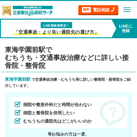
menu
電話相談
無料
LINE登録者限定！
LINEに
登録
「交通事故：より良い通院先の選び方」
東海学園前駅で
むちうち・交通事故治療などに詳しい接
骨院・整骨院
東海学園前駅
で交通事故治療・むちうち等に詳しい整骨院・接骨院をご紹
介しています。
病院や整形外科だと時間が合わない
病院と整骨院を併用したい
むちうちの通院先はどこがいいのか
等お悩みの方は一度、