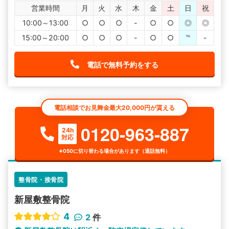
営業時間
月
火
水
木
金
土
日
祝
10:00～13:00
○
○
○
-
○
○
◎
◎
15:00～20:00
○
○
○
-
○
○
℡
-
電話で無料予約をする
電話相談でお見舞金最大20,000円が貰える
0120-963-887
24h
対応
※050に切り替わる場合があります（通話無料）
整骨院・接骨院
新屋敷整骨院
4
2
件