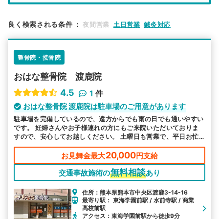
エリア
熊本県
熊本市中央区
良く検索される条件
：
夜間営業
土日営業
鍼灸対応
検索する
整骨院・接骨院
詳細条件で絞り込む
おはな整骨院 渡鹿院
その他の検索方法
4.5
1
件
駅から探す
院名から探す
おはな整骨院 渡鹿院は駐車場のご用意があります
駐車場を完備しているので、遠方からでも雨の日でも通いやすい
です。 妊婦さんやお子様連れの方にもご来院いただいておりま
すので、安心してお越しください。 土曜日も営業で、平日お忙
しい方も通いやすい環境をご用意しています。
20,000
お見舞金最大
円支給
無料相談
交通事故施術の
あり
住所：熊本県熊本市中央区渡鹿3-14-16
最寄り駅： 東海学園前駅 / 水前寺駅 / 商業
高校前駅
アクセス：東海学園前駅から徒歩9分