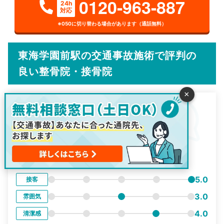
0120-963-887
24h
対応
※050に切り替わる場合があります（通話無料）
東海学園前駅の交通事故施術で評判の
良い整骨院・接骨院
×
おはな整骨院 帯山院
住所：熊本県熊本市中央区帯山7-18-79
総合
5.0
評価
40代
男性
5.0
接客
3.0
雰囲気
4.0
清潔感