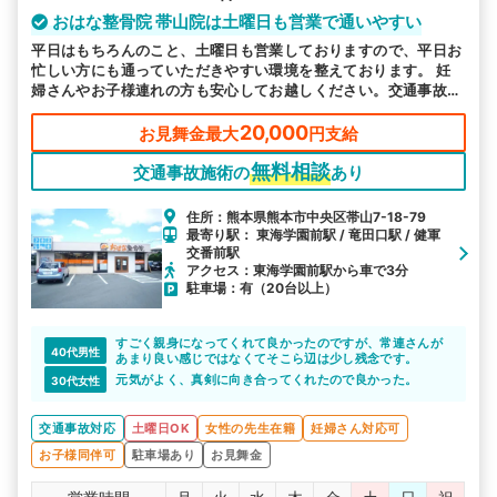
おはな整骨院 帯山院は土曜日も営業で通いやすい
平日はもちろんのこと、土曜日も営業しておりますので、平日お
忙しい方にも通っていただきやすい環境を整えております。 妊
婦さんやお子様連れの方も安心してお越しください。交通事故施
術は当院にお任せください。
20,000
お見舞金最大
円支給
無料相談
交通事故施術の
あり
住所：熊本県熊本市中央区帯山7-18-79
最寄り駅： 東海学園前駅 / 竜田口駅 / 健軍
交番前駅
アクセス：東海学園前駅から車で3分
駐車場：有（20台以上）
すごく親身になってくれて良かったのですが、常連さんが
40代男性
あまり良い感じではなくてそこら辺は少し残念です。
元気がよく、真剣に向き合ってくれたので良かった。
30代女性
交通事故対応
土曜日OK
女性の先生在籍
妊婦さん対応可
お子様同伴可
駐車場あり
お見舞金