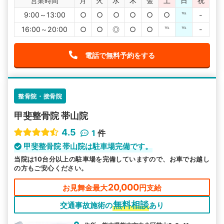
営業時間
月
火
水
木
金
土
日
祝
9:00～13:00
○
○
○
○
○
○
℡
-
16:00～20:00
○
○
◎
○
○
℡
℡
-
電話で無料予約をする
整骨院・接骨院
甲斐整骨院 帯山院
4.5
1
件
甲斐整骨院 帯山院は駐車場完備です。
当院は10台分以上の駐車場を完備していますので、お車でお越し
の方もご安心ください。
20,000
お見舞金最大
円支給
無料相談
交通事故施術の
あり