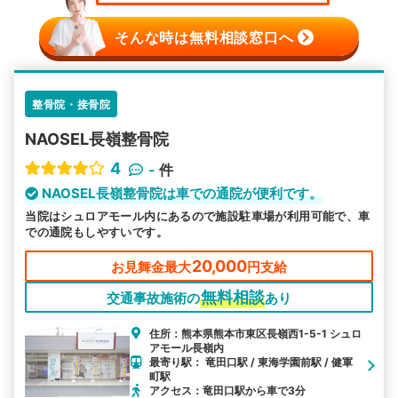
そんな時は無料相談窓口へ
整骨院・接骨院
NAOSEL長嶺整骨院
4
-
件
NAOSEL長嶺整骨院は車での通院が便利です。
当院はシュロアモール内にあるので施設駐車場が利用可能で、車
での通院もしやすいです。
20,000
お見舞金最大
円支給
無料相談
交通事故施術の
あり
住所：熊本県熊本市東区長嶺西1-5-1 シュロ
アモール長嶺内
最寄り駅： 竜田口駅 / 東海学園前駅 / 健軍
町駅
アクセス：竜田口駅から車で3分