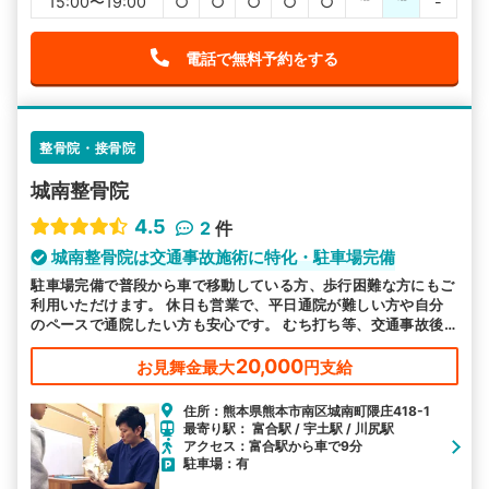
15:00〜19:00
○
○
○
○
○
℡
℡
-
電話で無料予約をする
整骨院・接骨院
城南整骨院
4.5
2
件
城南整骨院は交通事故施術に特化・駐車場完備
駐車場完備で普段から車で移動している方、歩行困難な方にもご
利用いただけます。 休日も営業で、平日通院が難しい方や自分
のペースで通院したい方も安心です。 むち打ち等、交通事故後
の各症状の施術を得意としています。
20,000
お見舞金最大
円支給
住所：熊本県熊本市南区城南町隈庄418-1
最寄り駅： 富合駅 / 宇土駅 / 川尻駅
アクセス：富合駅から車で9分
駐車場：有