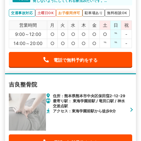
できて回復できたのでよかったです。
発しないようにしてくれる療法みたいです。
丁寧な説明をしてもらい、いいなと思いました。
今後が楽しみです。
交通事故対応
土曜日OK
お子様同伴可
駐車場あり
無料相談OK
営業時間
月
火
水
木
金
土
日
祝
9:00～12:00
○
○
○
○
○
○
℡
-
14:00～20:00
○
○
○
○
○
℡
℡
-
電話で無料予約をする
吉良整骨院
住所：熊本県熊本市中央区保田窪2-12-29
最寄り駅： 東海学園前駅 / 竜田口駅 / 神水
交差点駅
アクセス：東海学園前駅から徒歩9分