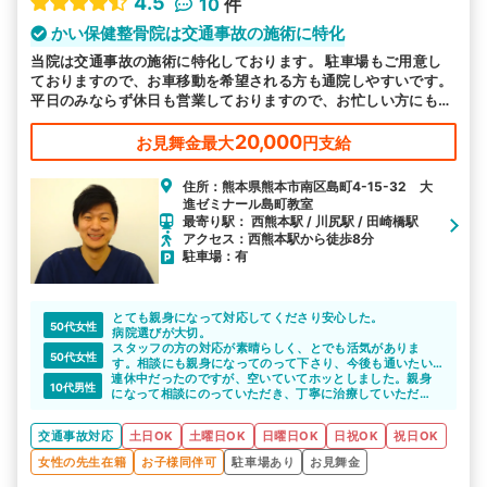
4.5
10
件
かい保健整骨院は交通事故の施術に特化
当院は交通事故の施術に特化しております。 駐車場もご用意し
ておりますので、お車移動を希望される方も通院しやすいです。
平日のみならず休日も営業しておりますので、お忙しい方にも通
いやすい環境を整えております。皆様のお越しをお待ちしており
ます。
20,000
お見舞金最大
円支給
住所：熊本県熊本市南区島町4-15-32 大
進ゼミナール島町教室
最寄り駅： 西熊本駅 / 川尻駅 / 田崎橋駅
アクセス：西熊本駅から徒歩8分
駐車場：有
とても親身になって対応してくださり安心した。
50代女性
病院選びが大切。
スタッフの方の対応が素晴らしく、とでも活気がありま
50代女性
す。相談にも親身になってのって下さり、今後も通いたい
連休中だったのですが、空いていてホッとしました。親身
です。
10代男性
になって相談にのっていただき、丁寧に治療していただ
き、安心して完治まで通院出来ました。
交通事故対応
土日OK
土曜日OK
日曜日OK
日祝OK
祝日OK
女性の先生在籍
お子様同伴可
駐車場あり
お見舞金