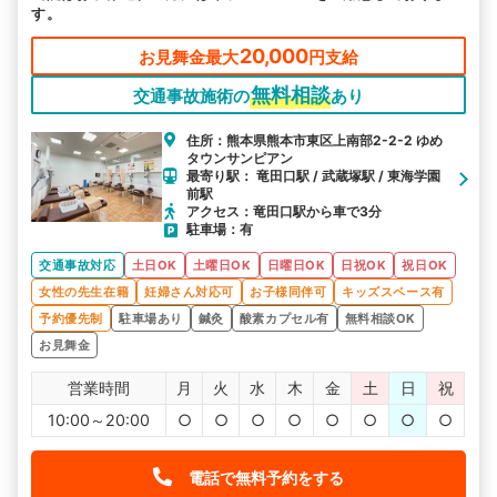
す。
20,000
お見舞金最大
円支給
無料相談
交通事故施術の
あり
住所：熊本県熊本市東区上南部2-2-2 ゆめ
タウンサンピアン
最寄り駅： 竜田口駅 / 武蔵塚駅 / 東海学園
前駅
アクセス：竜田口駅から車で3分
駐車場：有
交通事故対応
土日OK
土曜日OK
日曜日OK
日祝OK
祝日OK
女性の先生在籍
妊婦さん対応可
お子様同伴可
キッズスペース有
予約優先制
駐車場あり
鍼灸
酸素カプセル有
無料相談OK
お見舞金
営業時間
月
火
水
木
金
土
日
祝
10:00～20:00
○
○
○
○
○
○
○
○
電話で無料予約をする