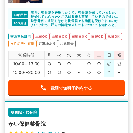
整形と整骨院を併用したくて、整骨院を探していました。
40代男性
紹介してもらったところは週末も営業しているので通い安
整形外科に通院しながら接骨院でも施術を受けられるのが
かったです。また、先生もきちんとこちらの話を聞いて、
20代男性
よいですね。双方の特徴やメリットについても知れると、
説明もしっかりとしてもらえたので、安心して通院するこ
しっかりと通院できると思います。
とができました。
交通事故対応
土日OK
土曜日OK
日曜日OK
日祝OK
祝日OK
女性の先生在籍
駐車場あり
お見舞金
営業時間
月
火
水
木
金
土
日
祝
10:00～13:00
○
○
○
-
○
○
◎
◎
15:00〜20:00
○
○
○
-
○
○
℡
-
電話で無料予約をする
整骨院・接骨院
かい保健整骨院