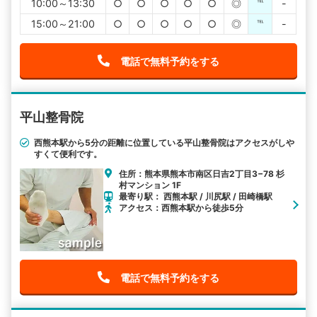
10:00～13:30
○
○
○
○
○
◎
℡
-
15:00～21:00
○
○
○
○
○
◎
℡
-
電話で無料予約をする
平山整骨院
西熊本駅から5分の距離に位置している平山整骨院はアクセスがしや
すくて便利です。
住所：熊本県熊本市南区日吉2丁目3−78 杉
村マンション 1F
最寄り駅： 西熊本駅 / 川尻駅 / 田崎橋駅
アクセス：西熊本駅から徒歩5分
電話で無料予約をする