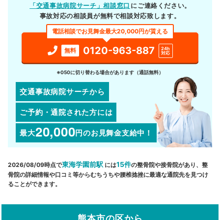
「交通事故病院サーチ」相談窓口
にご連絡ください。
事故対応の相談員が無料で相談対応致します。
電話相談でお見舞金最大20,000円が貰える
0120-963-887
24h
無料
対応
※050に切り替わる場合があります（通話無料）
交通事故病院サーチから
ご予約・通院された方には
20,000
最大
円
のお見舞金支給中！
東海学園前駅
15件
2026/08/09時点で
には
の整骨院や接骨院があり、整
骨院の詳細情報や口コミ等からむちうちや腰椎捻挫に最適な通院先を見つけ
ることができます。
熊本市の区から