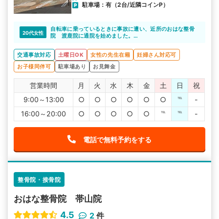
駐車場：有（2台/近隣コインP）
自転車に乗っているときに事故に遭い、近所のおはな整骨
20代女性
院 渡鹿院に通院を始めました。
予約優先制なので、初めから待ち時間がほとんどなくスム
ーズに施術を始めてもらえました。
交通事故対応
土曜日OK
女性の先生在籍
妊婦さん対応可
他の用事もあるので、無駄な時間を過ごさずに通院できる
のはうれしいですね。
お子様同伴可
駐車場あり
お見舞金
営業時間
月
火
水
木
金
土
日
祝
9:00～13:00
○
○
○
○
○
○
℡
-
16:00～20:00
○
○
○
○
○
℡
℡
-
電話で無料予約をする
整骨院・接骨院
おはな整骨院 帯山院
4.5
2
件