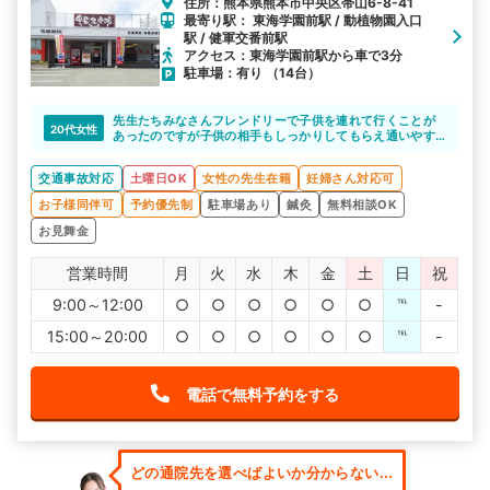
住所：熊本県熊本市中央区帯山6-8-41
最寄り駅： 東海学園前駅 / 動植物園入口
駅 / 健軍交番前駅
アクセス：東海学園前駅から車で3分
駐車場：有り （14台）
先生たちみなさんフレンドリーで子供を連れて行くことが
20代女性
あったのですが子供の相手もしっかりしてもらえ通いやす
い環境でした
交通事故対応
土曜日OK
女性の先生在籍
妊婦さん対応可
お子様同伴可
予約優先制
駐車場あり
鍼灸
無料相談OK
お見舞金
営業時間
月
火
水
木
金
土
日
祝
9:00～12:00
○
○
○
○
○
○
℡
-
15:00～20:00
○
○
○
○
○
○
℡
-
電話で無料予約をする
どの通院先を選べばよいか分からない...