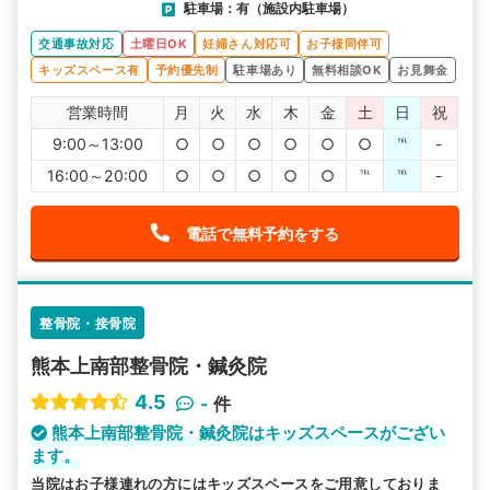
駐車場：有（施設内駐車場）
交通事故対応
土曜日OK
妊婦さん対応可
お子様同伴可
キッズスペース有
予約優先制
駐車場あり
無料相談OK
お見舞金
営業時間
月
火
水
木
金
土
日
祝
9:00～13:00
○
○
○
○
○
○
℡
-
16:00～20:00
○
○
○
○
○
℡
℡
-
電話で無料予約をする
整骨院・接骨院
熊本上南部整骨院・鍼灸院
4.5
-
件
熊本上南部整骨院・鍼灸院はキッズスペースがござい
ます。
当院はお子様連れの方にはキッズスペースをご用意しておりま