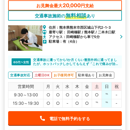
20,000
お見舞金最大
円支給
無料相談
交通事故施術の
あり
住所：熊本県熊本市西区城山下代2-1-3
最寄り駅： 田崎橋駅 / 熊本駅 / 二本木口駅
アクセス：田崎橋駅から車で5分
駐車場：有（4台）
交通事故に遭ってから1か月くらい整形外科に通ってまし
60代〜女性
たが、ホットパックしかしてもらえず「これで痛みが治
るのか」不安でした。
ひかり整骨院さんに相談した所、施術できると言っても
交通事故対応
土曜日OK
お子様同伴可
駐車場あり
お見舞金
らえたので、通い始めたら痛い所がどこか分からなかっ
た位の痛みが、どんどん良くなっていくのが実感出来ま
した。先生たちもその都度話をしっかりと聞いてくれ一
営業時間
月
火
水
木
金
土
日
祝
生懸命してくれます。ひかり整骨院の先生方いつもあり
がとうございます。
9:30～13:00
○
○
○
○
○
○
℡
-
15:30～19:30
○
○
-
○
○
℡
℡
-
電話で無料予約をする