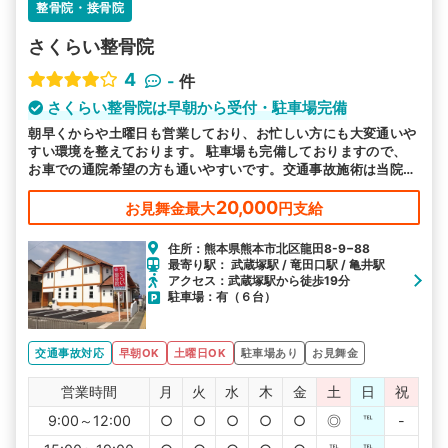
整骨院・接骨院
さくらい整骨院
4
-
件
さくらい整骨院は早朝から受付・駐車場完備
朝早くからや土曜日も営業しており、お忙しい方にも大変通いや
すい環境を整えております。 駐車場も完備しておりますので、
お車での通院希望の方も通いやすいです。交通事故施術は当院に
お任せください。
20,000
お見舞金最大
円支給
住所：熊本県熊本市北区龍田8-9−88
最寄り駅： 武蔵塚駅 / 竜田口駅 / 亀井駅
アクセス：武蔵塚駅から徒歩19分
駐車場：有（６台）
交通事故対応
早朝OK
土曜日OK
駐車場あり
お見舞金
営業時間
月
火
水
木
金
土
日
祝
9:00～12:00
○
○
○
○
○
◎
℡
-