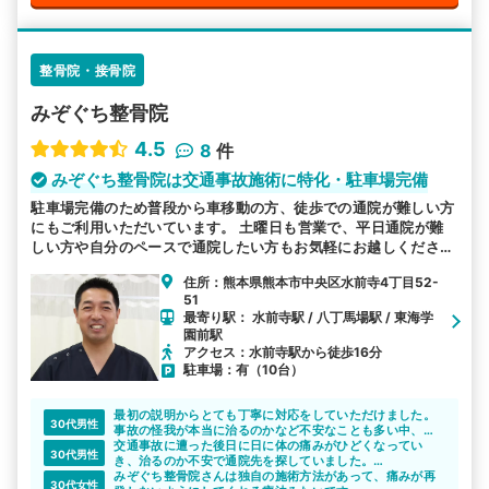
整骨院・接骨院
みぞぐち整骨院
4.5
8
件
みぞぐち整骨院は交通事故施術に特化・駐車場完備
駐車場完備のため普段から車移動の方、徒歩での通院が難しい方
にもご利用いただいています。 土曜日も営業で、平日通院が難
しい方や自分のペースで通院したい方もお気軽にお越しくださ
い。 お子様連れも可能ですのでご安心ください。むち打ち等、
住所：熊本県熊本市中央区水前寺4丁目52-
交通事故後の各症状を得意としています。
51
最寄り駅： 水前寺駅 / 八丁馬場駅 / 東海学
園前駅
アクセス：水前寺駅から徒歩16分
駐車場：有（10台）
最初の説明からとても丁寧に対応をしていただけました。
30代男性
事故の怪我が本当に治るのかなど不安なことも多い中、
色々と相談できたのでこちらにお世話になり良かったと思
交通事故に遭った後日に日に体の痛みがひどくなってい
30代男性
いました。
き、治るのか不安で通院先を探していました。
紹介してもらった整骨院で、しっかり治療を受けることが
みぞぐち整骨院さんは独自の施術方法があって、痛みが再
30代女性