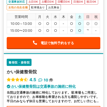
交通事故対応
土日OK
土曜日OK
日曜日OK
日祝OK
祝日OK
女性の先生在籍
駐車場あり
お見舞金
営業時間
月
火
水
木
金
土
日
祝
10:00～13:00
○
○
○
-
○
○
◎
◎
15:00〜20:00
○
○
○
-
○
○
℡
-
電話で無料予約をする
整骨院・接骨院
かい保健整骨院
4.5
10
件
かい保健整骨院は交通事故の施術に特化
当院は交通事故の施術に特化しております。 駐車場もご用意し
ておりますので、お車移動を希望される方も通院しやすいです。
平日のみならず休日も営業しておりますので、お忙しい方にも通
いやすい環境を整えております。皆様のお越しをお待ちしており