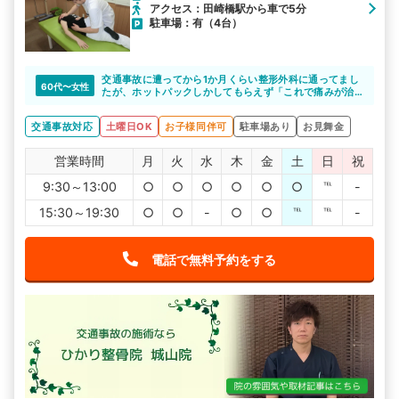
アクセス：田崎橋駅から車で5分
駐車場：有（4台）
交通事故に遭ってから1か月くらい整形外科に通ってまし
60代〜女性
たが、ホットパックしかしてもらえず「これで痛みが治
るのか」不安でした。
ひかり整骨院さんに相談した所、施術できると言っても
交通事故対応
土曜日OK
お子様同伴可
駐車場あり
お見舞金
らえたので、通い始めたら痛い所がどこか分からなかっ
た位の痛みが、どんどん良くなっていくのが実感出来ま
した。先生たちもその都度話をしっかりと聞いてくれ一
営業時間
月
火
水
木
金
土
日
祝
生懸命してくれます。ひかり整骨院の先生方いつもあり
がとうございます。
9:30～13:00
○
○
○
○
○
○
℡
-
15:30～19:30
○
○
-
○
○
℡
℡
-
電話で無料予約をする