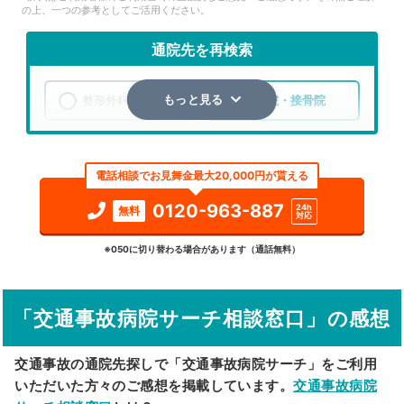
の上、一つの参考としてご活用ください。
通院先を再検索
整形外科
整骨院・接骨院
もっと見る
エリア
熊本県
熊本市中央区
電話相談でお見舞金最大20,000円が貰える
検索する
0120-963-887
24h
無料
対応
詳細条件で絞り込む
※050に切り替わる場合があります（通話無料）
その他の検索方法
「交通事故病院サーチ相談窓口」の感想
駅から探す
院名から探す
交通事故の通院先探しで「交通事故病院サーチ」をご利用
いただいた方々のご感想を掲載しています。
交通事故病院