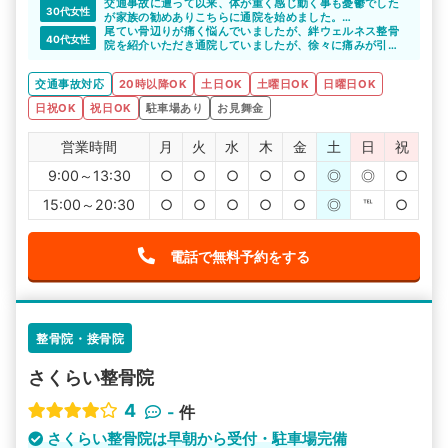
気になっていた整骨院のメリットを教えてもらえたので、
交通事故に遭って以来、体が重く感じ動く事も憂鬱でした
30代女性
通院をしたいと思えました。丁寧な対応をしていただいて
が家族の勧めありこちらに通院を始めました。
感謝しています。
体が重く車移動なので敷地内に駐車場がある整骨院は非常
尾てい骨辺りが痛く悩んでいましたが、絆ウェルネス整骨
40代女性
に助かりました。先生も優しく定期的に通院を続けていこ
院を紹介いただき通院していましたが、徐々に痛みが引い
うと思います。
ていき日常生活が普通に出来るようになりました。
交通事故対応
20時以降OK
土日OK
土曜日OK
日曜日OK
日祝OK
祝日OK
駐車場あり
お見舞金
営業時間
月
火
水
木
金
土
日
祝
9:00～13:30
○
○
○
○
○
◎
◎
○
15:00～20:30
○
○
○
○
○
◎
℡
○
電話で無料予約をする
整骨院・接骨院
さくらい整骨院
4
-
件
さくらい整骨院は早朝から受付・駐車場完備