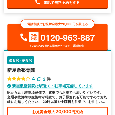
電話で無料予約をする
電話相談でお見舞金最大20,000円が貰える
0120-963-887
24h
対応
※050に切り替わる場合があります（通話無料）
整骨院・接骨院
新屋敷整骨院
4
2
件
新屋敷整骨院は駅近く・駐車場完備しています
駅から近く駐車場完備で、電車でもお車でも通いやすいです。
交通事故施術や鍼施術が得意で、お子様連れも可能ですのでお気
軽にお越しください。 20時以降や土曜日も営業で、お忙しい方
も来院しやすい環境で皆様のお越しをお待ちしております。
20,000
お見舞金最大
円支給