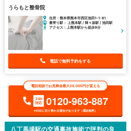
うらもと整骨院
住所：熊本県熊本市西区池田1-1-81
最寄り駅： 上熊本駅 / 韓々坂駅 / 池田駅
アクセス：上熊本駅から徒歩9分
電話で無料予約をする
電話相談でお見舞金最大20,000円が貰える
0120-963-887
24h
対応
※050に切り替わる場合があります（通話無料）
八丁馬場駅の交通事故施術で評判の良