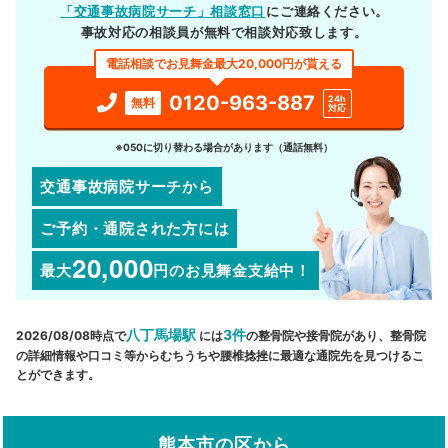
「交通事故病院サーチ」相談窓口
にご連絡ください。
事故対応の相談員が無料で相談対応致します。
電話相談でお見舞金最大20,000円が貰える
0120-963-887
24h
無料
対応
※050に切り替わる場合があります（通話無料）
交通事故病院サーチから
ご予約・通院された方には
20,000
最大
円
のお見舞金支給中！
八丁馬場駅
3件
2026/08/08時点で
には
の整骨院や接骨院があり、整骨院
の詳細情報や口コミ等からむちうちや腰椎捻挫に最適な通院先を見つけるこ
とができます。
熊本市の区から