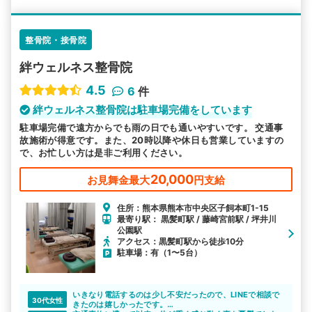
整骨院・接骨院
絆ウェルネス整骨院
4.5
6
件
絆ウェルネス整骨院は駐車場完備をしています
駐車場完備で遠方からでも雨の日でも通いやすいです。 交通事
故施術が得意です。また、20時以降や休日も営業していますの
で、お忙しい方は是非ご利用ください。
20,000
お見舞金最大
円支給
住所：熊本県熊本市中央区子飼本町1-15
最寄り駅： 黒髪町駅 / 藤崎宮前駅 / 坪井川
公園駅
アクセス：黒髪町駅から徒歩10分
駐車場：有（1〜5台）
いきなり電話するのは少し不安だったので、LINEで相談で
30代女性
きたのは嬉しかったです。