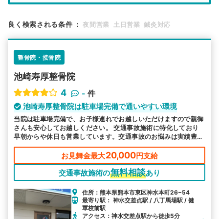
エリア
熊本県
熊本市中央区
良く検索される条件
：
夜間営業
土日営業
鍼灸対応
検索する
整骨院・接骨院
詳細条件で絞り込む
池崎寿厚整骨院
その他の検索方法
4
-
件
駅から探す
院名から探す
池崎寿厚整骨院は駐車場完備で通いやすい環境
当院は駐車場完備で、お子様連れでお越しいただけますので親御
さんも安心してお越しください。 交通事故施術に特化しており
早朝からや休日も営業しています。交通事故のお悩みは実績豊富
な当院へお任せください。
20,000
お見舞金最大
円支給
無料相談
交通事故施術の
あり
住所：熊本県熊本市東区神水本町26−54
最寄り駅： 神水交差点駅 / 八丁馬場駅 / 健
軍校前駅
アクセス：神水交差点駅から徒歩5分