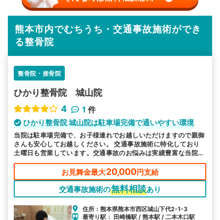
熊本市内でむちうち・交通事故施術ができ
る整骨院
整骨院・接骨院
ひかり整骨院 城山院
4
1
件
ひかり整骨院 城山院は駐車場完備で通いやすい環境
当院は駐車場完備で、お子様連れでお越しいただけますので親御
さんも安心してお越しください。 交通事故施術に特化しており
土曜日も営業しています。交通事故のお悩みは実績豊富な当院へ
お任せください。
20,000
お見舞金最大
円支給
無料相談
交通事故施術の
あり
住所：熊本県熊本市西区城山下代2-1-3
最寄り駅： 田崎橋駅 / 熊本駅 / 二本木口駅