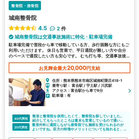
整骨院・接骨院
城南整骨院
4.5
2
件
城南整骨院は交通事故施術に特化・駐車場完備
駐車場完備で普段から車で移動している方、歩行困難な方にもご
利用いただけます。 休日も営業で、平日通院が難しい方や自分
のペースで通院したい方も安心です。 むち打ち等、交通事故後
の各症状の施術を得意としています。
20,000
お見舞金最大
円支給
住所：熊本県熊本市南区城南町隈庄418-1
最寄り駅： 富合駅 / 宇土駅 / 川尻駅
アクセス：富合駅から車で9分
駐車場：有
整形と整骨院を併用したくて、整骨院を探していました。
40代男性
紹介してもらったところは週末も営業しているので通い安
整形外科に通院しながら接骨院でも施術を受けられるのが
かったです。また、先生もきちんとこちらの話を聞いて、
20代男性
よいですね。双方の特徴やメリットについても知れると、
説明もしっかりとしてもらえたので、安心して通院するこ
しっかりと通院できると思います。
とができました。