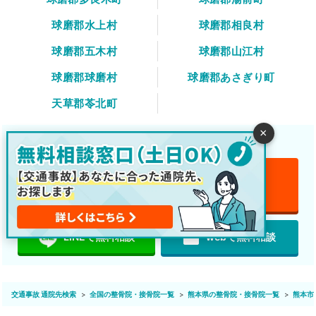
球磨郡水上村
球磨郡相良村
球磨郡五木村
球磨郡山江村
球磨郡球磨村
球磨郡あさぎり町
天草郡苓北町
×
交通事故後の治療や通院先をご案内します！
電話で無料相談
無料
featured_play_list
LINEで無料相談
webで無料相談
交通事故 通院先検索
全国の整骨院・接骨院一覧
熊本県の整骨院・接骨院一覧
熊本市