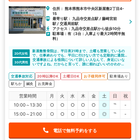
住所： 熊本県熊本市中央区新屋敷2丁目4-
15
最寄り駅： 九品寺交差点駅 / 藤崎宮前
駅 / 交通局前駅
アクセス：九品寺交差点駅から徒歩10分
駐車場：有（3台：入庫より最大2時間半無
料）
新屋敷整骨院は、平日夜21時まで、土曜も営業しているの
20代女性
で、仕事終わりでも、平日に行けない方でも定期的に通院
できると思います。場所も熊本市の中心部にある、映画館
交通事故による怪我について詳しい人なんて、身近にいな
30代男性
も入った施設内の整骨院なので、女性の方も通いやすいで
いですよね。だからと言って、誰に頼ればいいのかわから
すね。
ず、自分一人で悩みを抱えていませんか。
新屋敷整骨院は、交通事故による怪我について詳しい整骨
交通事故対応
20時以降OK
土曜日OK
お子様同伴可
駐車場あり
院です。不安や悩みなどあれば、親身になって相談に乗っ
てくれますよ。不安や悩みが少なくなれば、施術にも専念
駅ちか
鍼灸
お見舞金
できてよいと思います。
営業時間
月
火
水
木
金
土
日
祝
10:00～13:30
○
○
○
○
○
◎
℡
-
15:00～21:00
○
○
○
○
○
◎
℡
-
電話で無料予約をする