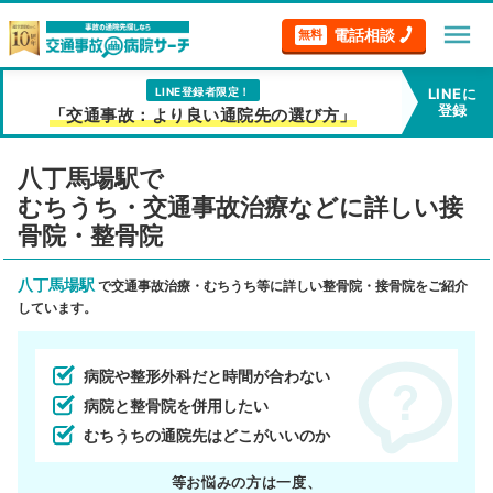
menu
電話相談
無料
LINE登録者限定！
LINEに
登録
「交通事故：より良い通院先の選び方」
八丁馬場駅で
むちうち・交通事故治療などに詳しい接
骨院・整骨院
八丁馬場駅
で交通事故治療・むちうち等に詳しい整骨院・接骨院をご紹介
しています。
病院や整形外科だと時間が合わない
病院と整骨院を併用したい
むちうちの通院先はどこがいいのか
等お悩みの方は一度、