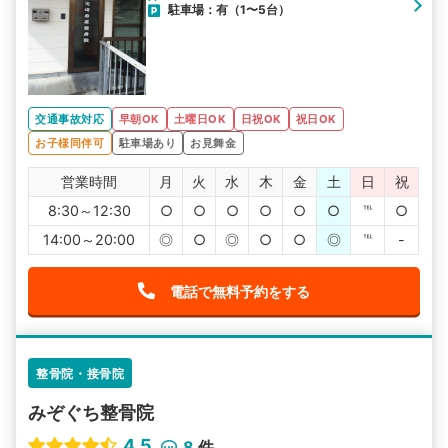
駐車場：有（1〜5台）
交通事故対応
早朝OK
土曜日OK
日祝OK
祝日OK
お子様同伴可
駐車場あり
お見舞金
営業時間
月
火
水
木
金
土
日
祝
8:30～12:30
○
○
○
○
○
○
℡
○
14:00～20:00
◎
○
◎
○
○
◎
℡
-
電話で無料予約をする
整骨院・接骨院
みぞぐち整骨院
4.5
8
件