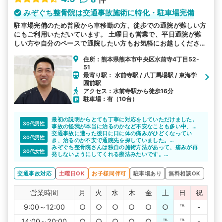
みぞぐち整骨院は交通事故施術に特化・駐車場完備
駐車場完備のため普段から車移動の方、徒歩での通院が難しい方
にもご利用いただいています。 土曜日も営業で、平日通院が難
しい方や自分のペースで通院したい方もお気軽にお越しくださ
い。 お子様連れも可能ですのでご安心ください。むち打ち等、
住所：熊本県熊本市中央区水前寺4丁目52-
交通事故後の各症状を得意としています。
51
最寄り駅： 水前寺駅 / 八丁馬場駅 / 東海学
園前駅
アクセス：水前寺駅から徒歩16分
駐車場：有（10台）
最初の説明からとても丁寧に対応をしていただけました。
30代男性
事故の怪我が本当に治るのかなど不安なことも多い中、
色々と相談できたのでこちらにお世話になり良かったと思
交通事故に遭った後日に日に体の痛みがひどくなってい
30代男性
いました。
き、治るのか不安で通院先を探していました。
紹介してもらった整骨院で、しっかり治療を受けることが
みぞぐち整骨院さんは独自の施術方法があって、痛みが再
30代女性
できて回復できたのでよかったです。
発しないようにしてくれる療法みたいです。
丁寧な説明をしてもらい、いいなと思いました。
今後が楽しみです。
交通事故対応
土曜日OK
お子様同伴可
駐車場あり
無料相談OK
営業時間
月
火
水
木
金
土
日
祝
9:00～12:00
○
○
○
○
○
○
℡
-
14:00～20:00
○
○
○
○
○
℡
℡
-