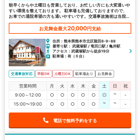
朝早くからや土曜日も営業しており、お忙しい方にも大変通いや
すい環境を整えております。 駐車場も完備しておりますので、
お車での通院希望の方も通いやすいです。交通事故施術は当院に
お任せください。
20,000
お見舞金最大
円支給
住所：熊本県熊本市北区龍田8-9−88
最寄り駅： 武蔵塚駅 / 竜田口駅 / 亀井駅
アクセス：武蔵塚駅から徒歩19分
駐車場：有（６台）
交通事故対応
早朝OK
土曜日OK
駐車場あり
お見舞金
営業時間
月
火
水
木
金
土
日
祝
9:00～12:00
○
○
○
○
○
◎
℡
-
15:00〜19:00
○
○
○
○
○
℡
℡
-
電話で無料予約をする