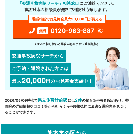
「交通事故病院サーチ」相談窓口
にご連絡ください。
事故対応の相談員が無料で相談対応致します。
電話相談でお見舞金最大20,000円が貰える
0120-963-887
24h
無料
対応
※050に切り替わる場合があります（通話無料）
交通事故病院サーチから
ご予約・通院された方には
20,000
最大
円
のお見舞金支給中！
県立体育館前駅
2件
2026/08/09時点で
には
の整骨院や接骨院があり、整
骨院の詳細情報や口コミ等からむちうちや腰椎捻挫に最適な通院先を見つけ
ることができます。
熊本市の区から