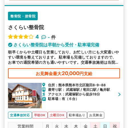
整骨院・接骨院
さくらい整骨院
4
-
件
さくらい整骨院は早朝から受付・駐車場完備
朝早くからや土曜日も営業しており、お忙しい方にも大変通いや
すい環境を整えております。 駐車場も完備しておりますので、
お車での通院希望の方も通いやすいです。交通事故施術は当院に
お任せください。
20,000
お見舞金最大
円支給
住所：熊本県熊本市北区龍田8-9−88
最寄り駅： 武蔵塚駅 / 竜田口駅 / 亀井駅
アクセス：武蔵塚駅から徒歩19分
駐車場：有（６台）
交通事故対応
早朝OK
土曜日OK
駐車場あり
お見舞金
営業時間
月
火
水
木
金
土
日
祝