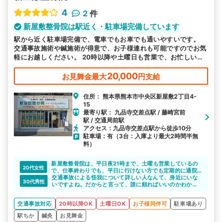
4
2
件
新屋敷整骨院は駅近く・駐車場完備しています
駅から近く駐車場完備で、電車でもお車でも通いやすいです。
交通事故施術や鍼施術が得意で、お子様連れも可能ですのでお気
軽にお越しください。 20時以降や土曜日も営業で、お忙しい方
も来院しやすい環境で皆様のお越しをお待ちしております。
20,000
お見舞金最大
円支給
住所： 熊本県熊本市中央区新屋敷2丁目4-
15
最寄り駅： 九品寺交差点駅 / 藤崎宮前
駅 / 交通局前駅
アクセス：九品寺交差点駅から徒歩10分
駐車場：有（3台：入庫より最大2時間半無
料）
新屋敷整骨院は、平日夜21時まで、土曜も営業しているの
20代女性
で、仕事終わりでも、平日に行けない方でも定期的に通院
できると思います。場所も熊本市の中心部にある、映画館
交通事故による怪我について詳しい人なんて、身近にいな
30代男性
も入った施設内の整骨院なので、女性の方も通いやすいで
いですよね。だからと言って、誰に頼ればいいのかわから
すね。
ず、自分一人で悩みを抱えていませんか。
新屋敷整骨院は、交通事故による怪我について詳しい整骨
交通事故対応
20時以降OK
土曜日OK
お子様同伴可
駐車場あり
院です。不安や悩みなどあれば、親身になって相談に乗っ
てくれますよ。不安や悩みが少なくなれば、施術にも専念
駅ちか
鍼灸
お見舞金
できてよいと思います。