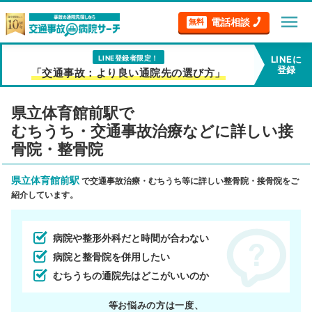
menu
電話相談
無料
LINE登録者限定！
LINEに
登録
「交通事故：より良い通院先の選び方」
県立体育館前駅で
むちうち・交通事故治療などに詳しい接
骨院・整骨院
県立体育館前駅
で交通事故治療・むちうち等に詳しい整骨院・接骨院をご
紹介しています。
病院や整形外科だと時間が合わない
病院と整骨院を併用したい
むちうちの通院先はどこがいいのか
等お悩みの方は一度、