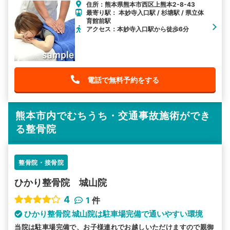
住所：熊本県熊本市西区上熊本2-8-43
最寄り駅： 本妙寺入口駅 / 杉塘駅 / 県立体
育館前駅
アクセス：本妙寺入口駅から徒歩6分
電話で無料予約をする
熊本市内でむちうち・交通事故施術ができ
る整骨院
整骨院・接骨院
ひかり整骨院 城山院
4
1
件
ひかり整骨院 城山院は駐車場完備で通いやすい環境
当院は駐車場完備で、お子様連れでお越しいただけますので親御