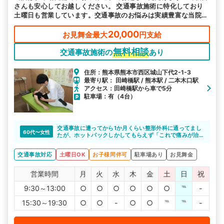
さんも安心してお越しください。 交通事故施術に特化しており
土曜日も営業しています。交通事故のお悩みは実績豊富な当院へ
お任せください。
20,000
お見舞金最大
円支給
無料相談
交通事故施術の
あり
住所：熊本県熊本市西区城山下代2-1-3
最寄り駅： 田崎橋駅 / 熊本駅 / 二本木口駅
アクセス：田崎橋駅から車で5分
駐車場：有（4台）
交通事故に遭ってから1か月くらい整形外科に通ってまし
60代〜女性
たが、ホットパックしかしてもらえず「これで痛みが治
るのか」不安でした。
ひかり整骨院さんに相談した所、施術できると言っても
交通事故対応
土曜日OK
お子様同伴可
駐車場あり
お見舞金
らえたので、通い始めたら痛い所がどこか分からなかっ
た位の痛みが、どんどん良くなっていくのが実感出来ま
した。先生たちもその都度話をしっかりと聞いてくれ一
営業時間
月
火
水
木
金
土
日
祝
生懸命してくれます。ひかり整骨院の先生方いつもあり
がとうございます。
9:30～13:00
○
○
○
○
○
○
℡
-
15:30～19:30
○
○
-
○
○
℡
℡
-