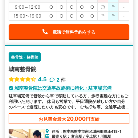
9:00～12:00
○
○
○
○
○
◎
℡
-
15:00〜19:00
○
○
○
○
○
℡
℡
-
電話で無料予約をする
整骨院・接骨院
城南整骨院
4.5
2
件
城南整骨院は交通事故施術に特化・駐車場完備
駐車場完備で普段から車で移動している方、歩行困難な方にもご
利用いただけます。 休日も営業で、平日通院が難しい方や自分
のペースで通院したい方も安心です。 むち打ち等、交通事故後
の各症状の施術を得意としています。
20,000
お見舞金最大
円支給
住所：熊本県熊本市南区城南町隈庄418-1
最寄り駅： 富合駅 / 宇土駅 / 川尻駅