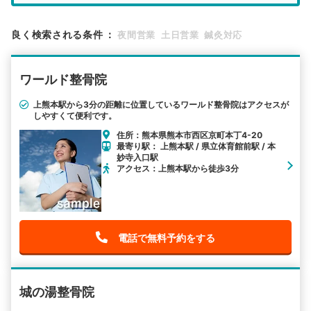
エリア
熊本県
熊本市西区
良く検索される条件
：
夜間営業
土日営業
鍼灸対応
検索する
ワールド整骨院
詳細条件で絞り込む
上熊本駅から3分の距離に位置しているワールド整骨院はアクセスが
しやすくて便利です。
その他の検索方法
住所：熊本県熊本市西区京町本丁4-20
駅から探す
院名から探す
最寄り駅： 上熊本駅 / 県立体育館前駅 / 本
妙寺入口駅
アクセス：上熊本駅から徒歩3分
電話で無料予約をする
城の湯整骨院