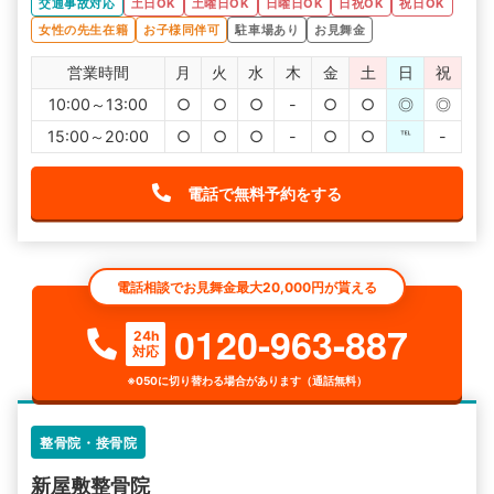
交通事故対応
土日OK
土曜日OK
日曜日OK
日祝OK
祝日OK
女性の先生在籍
お子様同伴可
駐車場あり
お見舞金
営業時間
月
火
水
木
金
土
日
祝
10:00～13:00
○
○
○
-
○
○
◎
◎
15:00～20:00
○
○
○
-
○
○
℡
-
電話で無料予約をする
電話相談でお見舞金最大20,000円が貰える
0120-963-887
24h
対応
※050に切り替わる場合があります（通話無料）
整骨院・接骨院
新屋敷整骨院