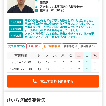
園前駅
アクセス：水前寺駅から徒歩16分
駐車場：有（10台）
最初の説明からとても丁寧に対応をしていただけました。
30代男性
事故の怪我が本当に治るのかなど不安なことも多い中、
色々と相談できたのでこちらにお世話になり良かったと思
交通事故に遭った後日に日に体の痛みがひどくなってい
30代男性
いました。
き、治るのか不安で通院先を探していました。
紹介してもらった整骨院で、しっかり治療を受けることが
みぞぐち整骨院さんは独自の施術方法があって、痛みが再
30代女性
できて回復できたのでよかったです。
発しないようにしてくれる療法みたいです。
丁寧な説明をしてもらい、いいなと思いました。
今後が楽しみです。
交通事故対応
土曜日OK
お子様同伴可
駐車場あり
無料相談OK
営業時間
月
火
水
木
金
土
日
祝
9:00～12:00
○
○
○
○
○
○
℡
-
14:00～20:00
○
○
○
○
○
℡
℡
-
電話で無料予約をする
ひいらぎ鍼灸整骨院