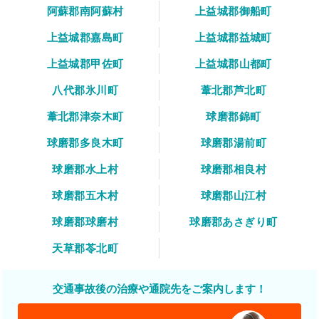
阿蘇郡南阿蘇村
上益城郡御船町
上益城郡嘉島町
上益城郡益城町
上益城郡甲佐町
上益城郡山都町
八代郡氷川町
葦北郡芦北町
葦北郡津奈木町
球磨郡錦町
球磨郡多良木町
球磨郡湯前町
球磨郡水上村
球磨郡相良村
球磨郡五木村
球磨郡山江村
球磨郡球磨村
球磨郡あさぎり町
天草郡苓北町
交通事故後の治療や通院先をご案内します！