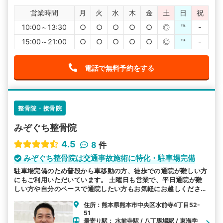
営業時間
月
火
水
木
金
土
日
祝
10:00～13:30
○
○
○
○
○
◎
℡
-
15:00～21:00
○
○
○
○
○
◎
℡
-
電話で無料予約をする
整骨院・接骨院
みぞぐち整骨院
4.5
8
件
みぞぐち整骨院は交通事故施術に特化・駐車場完備
駐車場完備のため普段から車移動の方、徒歩での通院が難しい方
にもご利用いただいています。 土曜日も営業で、平日通院が難
しい方や自分のペースで通院したい方もお気軽にお越しくださ
い。 お子様連れも可能ですのでご安心ください。むち打ち等、
住所：熊本県熊本市中央区水前寺4丁目52-
交通事故後の各症状を得意としています。
51
最寄り駅： 水前寺駅 / 八丁馬場駅 / 東海学