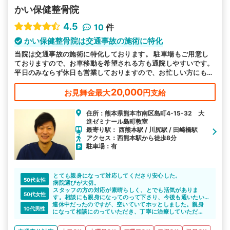
かい保健整骨院
4.5
10
件
かい保健整骨院は交通事故の施術に特化
当院は交通事故の施術に特化しております。 駐車場もご用意し
ておりますので、お車移動を希望される方も通院しやすいです。
平日のみならず休日も営業しておりますので、お忙しい方にも通
いやすい環境を整えております。皆様のお越しをお待ちしており
ます。
20,000
お見舞金最大
円支給
住所：熊本県熊本市南区島町4-15-32 大
進ゼミナール島町教室
最寄り駅： 西熊本駅 / 川尻駅 / 田崎橋駅
アクセス：西熊本駅から徒歩8分
駐車場：有
とても親身になって対応してくださり安心した。
50代女性
病院選びが大切。
スタッフの方の対応が素晴らしく、とでも活気がありま
50代女性
す。相談にも親身になってのって下さり、今後も通いたい
連休中だったのですが、空いていてホッとしました。親身
です。
10代男性
になって相談にのっていただき、丁寧に治療していただ
き、安心して完治まで通院出来ました。