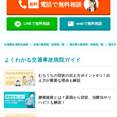
電話で無料相談
無料
featured_play_list
LINEで無料相談
webで無料相談
交通事故 通院先検索
全国の整骨院・接骨院一覧
熊本県の整骨院・接骨院一覧
熊本市
よくわかる交通事故病院ガイド
むちうちの症状の伝え方ポイント4つ！伝
え方が重要な理由も解説
腰椎捻挫とは？原因から症状、治療法やリ
ハビリも解説！