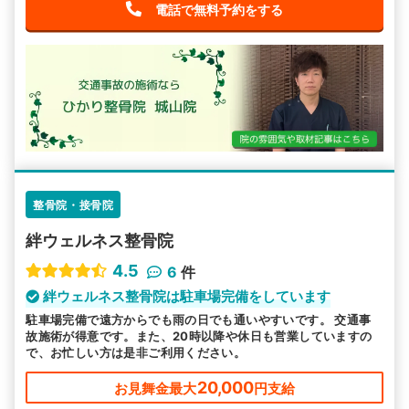
電話で無料予約をする
整骨院・接骨院
絆ウェルネス整骨院
4.5
6
件
絆ウェルネス整骨院は駐車場完備をしています
駐車場完備で遠方からでも雨の日でも通いやすいです。 交通事
故施術が得意です。また、20時以降や休日も営業していますの
で、お忙しい方は是非ご利用ください。
20,000
お見舞金最大
円支給