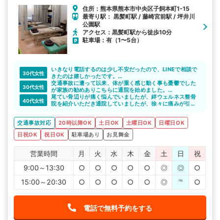
住所：熊本県熊本市中央区子飼本町1-15
最寄り駅： 黒髪町駅 / 藤崎宮前駅 / 坪井川
公園駅
アクセス：黒髪町駅から徒歩10分
駐車場：有（1〜5台）
いきなり電話するのは少し不安だったので、LINEで相談で
30代女性
きたのは嬉しかったです。
気になっていた整骨院のメリットを教えてもらえたので、
交通事故に遭って以来、体が重く感じ動く事も憂鬱でした
30代女性
通院をしたいと思えました。丁寧な対応をしていただいて
が家族の勧めありこちらに通院を始めました。
感謝しています。
体が重く車移動なので敷地内に駐車場がある整骨院は非常
尾てい骨辺りが痛く悩んでいましたが、絆ウェルネス整骨
40代女性
に助かりました。先生も優しく定期的に通院を続けていこ
院を紹介いただき通院していましたが、徐々に痛みが引い
うと思います。
ていき日常生活が普通に出来るようになりました。
交通事故対応
20時以降OK
土日OK
土曜日OK
日曜日OK
日祝OK
祝日OK
駐車場あり
お見舞金
営業時間
月
火
水
木
金
土
日
祝
9:00～13:30
○
○
○
○
○
◎
◎
○
15:00～20:30
○
○
○
○
○
◎
℡
○
電話で無料予約をする