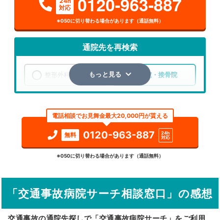
0120-963-887
24h
対応
※050に切り替わる場合があります（通話無料）
通院先を再検索
整形外科
整骨院・接骨院
もっと見る
エリア
熊本県
熊本市西区
電話相談でお見舞金最大20,000円が貰える
検索する
0120-963-887
24h
無料
対応
詳細条件で絞り込む
※050に切り替わる場合があります（通話無料）
その他の検索方法
「交通事故病院サーチ相談窓口」の感想
駅から探す
院名から探す
交通事故の通院先探しで「交通事故病院サーチ」をご利用