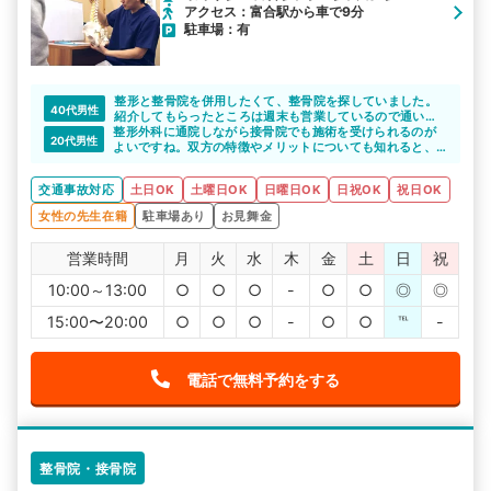
アクセス：富合駅から車で9分
駐車場：有
整形と整骨院を併用したくて、整骨院を探していました。
40代男性
紹介してもらったところは週末も営業しているので通い安
整形外科に通院しながら接骨院でも施術を受けられるのが
かったです。また、先生もきちんとこちらの話を聞いて、
20代男性
よいですね。双方の特徴やメリットについても知れると、
説明もしっかりとしてもらえたので、安心して通院するこ
しっかりと通院できると思います。
とができました。
交通事故対応
土日OK
土曜日OK
日曜日OK
日祝OK
祝日OK
女性の先生在籍
駐車場あり
お見舞金
営業時間
月
火
水
木
金
土
日
祝
10:00～13:00
○
○
○
-
○
○
◎
◎
15:00〜20:00
○
○
○
-
○
○
℡
-
電話で無料予約をする
整骨院・接骨院