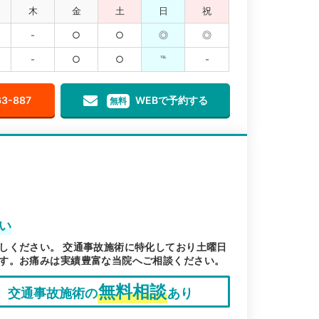
木
金
土
日
祝
-
○
○
◎
◎
-
○
○
℡
-
63-887
WEBで予約する
無料
い
しください。 交通事故施術に特化しており土曜日
す。お痛みは実績豊富な当院へご相談ください。
無料相談
交通事故施術の
あり