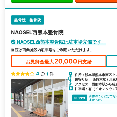
整骨院・接骨院
NAOSEL西熊本整骨院
NAOSEL西熊本整骨院は駐車場完備です。
当院は商業施設内駐車場をご利用いただけます。
20,000
お見舞金最大
円支給
4
1
件
住所：熊本県熊本市南区上ノ郷
最寄り駅： 西熊本駅 / 川尻
アクセス：西熊本駅から徒
駐車場：有（イオンタウン
身体のことだけでな
30代女性
よかった。