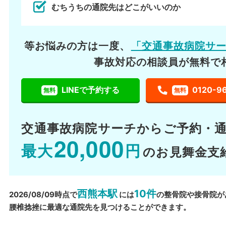
むちうちの通院先はどこがいいのか
等お悩みの方は一度、
「交通事故病院サ
事故対応の相談員が無料で
LINEで予約する
0120-9
無料
無料
交通事故病院サーチから
ご予約・
20,000
最大
円
のお見舞金支
西熊本駅
10件
2026/08/09時点で
には
の整骨院や接骨院が
腰椎捻挫に最適な通院先を見つけることができます。