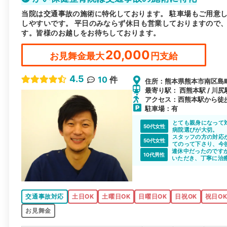
当院は交通事故の施術に特化しております。 駐車場もご用意
しやすいです。 平日のみならず休日も営業しておりますので
す。皆様のお越しをお待ちしております。
20,000
お見舞金最大
円支給
4.5
10
件
住所：熊本県熊本市南区島町
最寄り駅： 西熊本駅 / 川尻
アクセス：西熊本駅から徒
駐車場：有
とても親身になって
50代女性
病院選びが大切。
スタッフの方の対応
50代女性
てのって下さり、今
連休中だったのです
10代男性
いただき、丁寧に治
交通事故対応
土日OK
土曜日OK
日曜日OK
日祝OK
祝日O
お見舞金