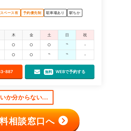
スペース有
予約優先制
駐車場あり
駅ちか
木
金
土
日
祝
○
○
○
℡
-
○
○
℡
℡
-
63-887
WEBで予約する
無料
か分からない...
料相談窓口へ