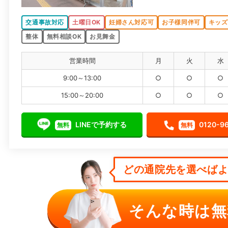
交通事故対応
土曜日OK
妊婦さん対応可
お子様同伴可
キッズ
整体
無料相談OK
お見舞金
営業時間
月
火
水
9:00～13:00
○
○
○
15:00～20:00
○
○
○
LINEで予約する
0120-9
無料
無料
どの通院先を選べばよい
そんな時は無