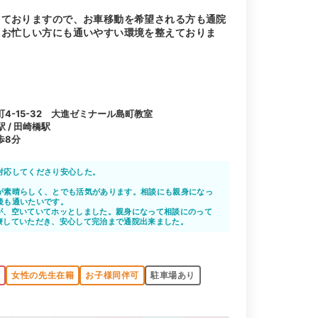
しておりますので、お車移動を希望される方も通院
、お忙しい方にも通いやすい環境を整えておりま
4-15-32 大進ゼミナール島町教室
駅 / 田崎橋駅
歩8分
対応してくださり安心した。
が素晴らしく、とでも活気があります。相談にも親身になっ
後も通いたいです。
が、空いていてホッとしました。親身になって相談にのって
療していただき、安心して完治まで通院出来ました。
K
女性の先生在籍
お子様同伴可
駐車場あり