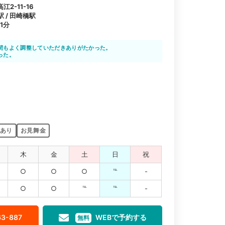
2-11-16
駅 / 田崎橋駅
1分
間もよく調整していただきありがたかった。
った。
あり
お見舞金
木
金
土
日
祝
○
○
○
℡
-
○
○
℡
℡
-
63-887
WEBで予約する
無料