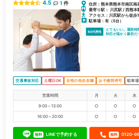
4.5
1
件
住所：熊本県熊本市南区南高江
最寄り駅： 川尻駅 / 西熊本
アクセス：川尻駅から徒歩1
駐車場：有（5台）
とてもいい。通院時
60代男性
対応が温かく親切だ
交通事故対応
土曜日OK
女性の先生在籍
お子様同伴可
駐車場
営業時間
月
火
水
9:00～13:00
○
○
○
16:00～20:00
○
○
○
LINEで予約する
0120-9
無料
無料