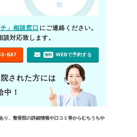
ーチ」相談窓口
にご連絡ください。
相談対応致します。
63-887
WEBで予約する
無料
通院された方には
給中！
あり、整骨院の詳細情報や口コミ等からむちうちや