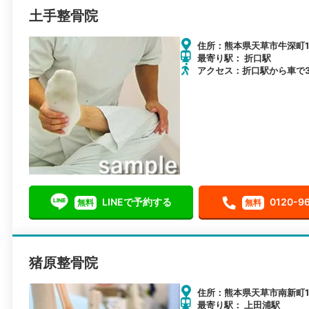
土手整骨院
住所：熊本県天草市牛深町17
最寄り駅： 折口駅
アクセス：折口駅から車で
LINEで予約する
0120-9
無料
無料
猪原整骨院
住所：熊本県天草市南新町10
最寄り駅： 上田浦駅