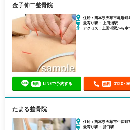
金子伸二整骨院
住所：熊本県天草市亀場町亀
最寄り駅： 上田浦駅
アクセス：上田浦駅から車
LINEで予約する
0120-9
無料
無料
たまる整骨院
住所：熊本県天草市牛深町78
最寄り駅： 折口駅