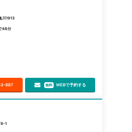
川1913
で48分
63-887
WEBで予約する
無料
-1