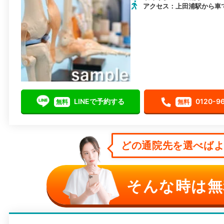
アクセス：上田浦駅から車
LINEで予約する
0120-9
無料
無料
どの通院先を選べばよい
そんな時は無