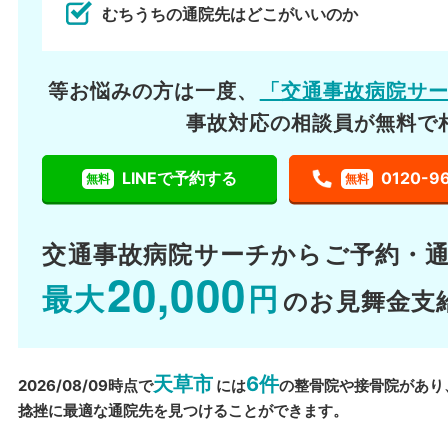
むちうちの通院先はどこがいいのか
等お悩みの方は一度、
「交通事故病院サ
事故対応の相談員が無料で
LINEで予約する
0120-9
無料
無料
交通事故病院サーチから
ご予約・
20,000
最大
円
のお見舞金支
天草市
6件
2026/08/09時点で
には
の整骨院や接骨院があり
捻挫に最適な通院先を見つけることができます。