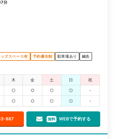
7分
キッズスペース有
予約優先制
駐車場あり
鍼灸
木
金
土
日
祝
◎
○
◎
◎
-
◎
○
◎
◎
-
63-887
WEBで予約する
無料