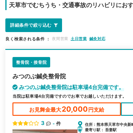
天草市で
むちうち・交通事故のリハビリにお
詳細条件で絞り込む
良く検索される条件
：
夜間営業
土日営業
鍼灸対応
整骨院・接骨院
みつのぶ鍼灸整骨院
みつのぶ鍼灸整骨院は駐車場4台完備です。
当院は駐車場4台完備ですのでお車でお越しいただけます。
20,000
お見舞金最大
円支給
3
-
件
住所：熊本県天草市中央新町1
最寄り駅： 吾妻駅