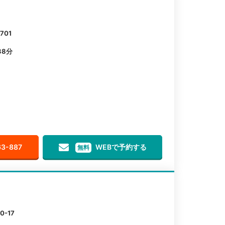
01
38分
63-887
WEBで予約する
無料
-17