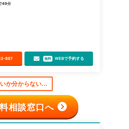
で49分
63-887
WEBで予約する
無料
か分からない...
料相談窓口へ