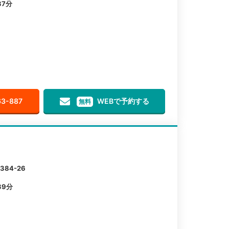
7分
63-887
WEBで予約する
無料
84-26
39分