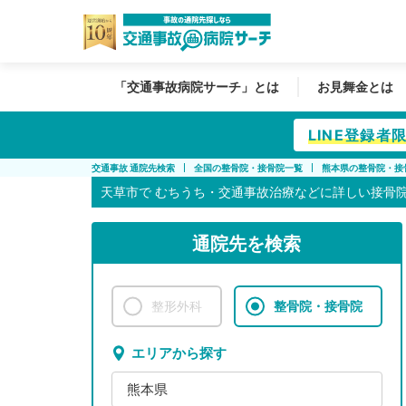
「交通事故病院サーチ」とは
お見舞金とは
LINE登録
交通事故 通院先検索
全国の整骨院・接骨院一覧
熊本県の整骨院・接
天草市で
むちうち・交通事故治療などに詳しい接骨
通院先を検索
整形外科
整骨院・接骨院
エリアから探す
熊本県