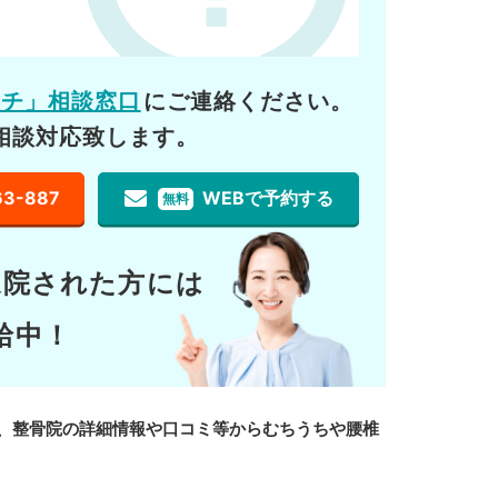
ーチ」相談窓口
にご連絡ください。
相談対応致します。
63-887
WEBで予約する
無料
通院された方には
給中！
、整骨院の詳細情報や口コミ等からむちうちや腰椎