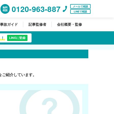
0120-963-887
メールで相談
無料
相談
LINEで相談
事故ガイド
記事監修者
会社概要・監修
中！
LINEに登録
をご紹介しています。