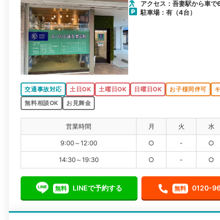
アクセス：吾妻駅から車で6
駐車場：有（4台）
交通事故対応
土日OK
土曜日OK
日曜日OK
お子様同伴可
無料相談OK
お見舞金
営業時間
月
火
水
9:00～12:00
○
-
○
14:30～19:30
○
-
○
LINEで予約する
0120-9
無料
無料