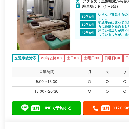
アクセス：黒髪町駅から徒歩
駐車場：有（1〜5台）
いきなり電話するの
30代女性
す。
気になっていた整骨
交通事故に遭って以
30代女性
した。丁寧な対応を
らに通院を始めまし
体が重く車移動なの
尾てい骨辺りが痛く
40代女性
も優しく定期的に通
していましたが、徐
した。
交通事故対応
20時以降OK
土日OK
土曜日OK
日曜日OK
日
営業時間
月
火
水
9:00～13:30
○
○
○
15:00～20:30
○
○
○
LINEで予約する
0120-9
無料
無料