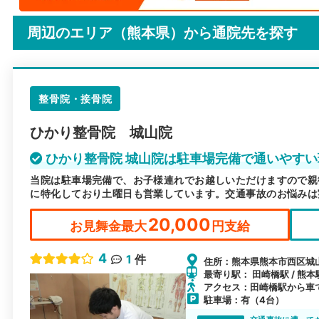
周辺のエリア（熊本県）から
通院先を探す
整骨院・接骨院
ひかり整骨院 城山院
ひかり整骨院 城山院は駐車場完備で通いやすい
当院は駐車場完備で、お子様連れでお越しいただけますので親
に特化しており土曜日も営業しています。交通事故のお悩みは
20,000
お見舞金最大
円支給
4
1
件
住所：熊本県熊本市西区城山下
最寄り駅： 田崎橋駅 / 熊本
アクセス：田崎橋駅から車
駐車場：有（4台）