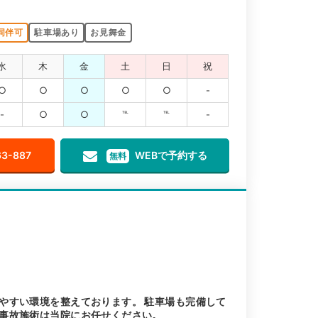
同伴可
駐車場あり
お見舞金
水
木
金
土
日
祝
○
○
○
○
○
-
-
○
○
℡
℡
-
63-887
WEBで予約する
無料
やすい環境を整えております。 駐車場も完備して
事故施術は当院にお任せください。