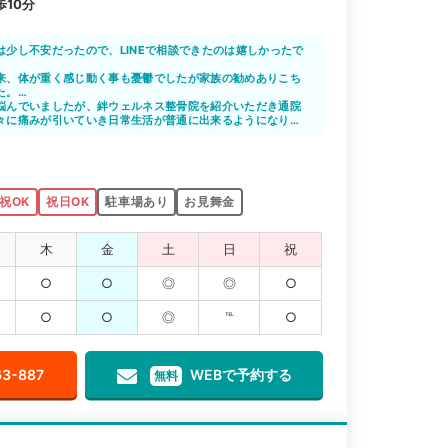
10分
は少し不安だったので、LINEで相談できたのは嬉しかったで
院のメリットを教えてもらえたので、通院をしたいと思えま
来、体が重く感じ動く事も憂鬱でしたが家族の勧めありこち
していただいて感謝しています。
た。
で敷地内に駐車場がある整骨院は非常に助かりました。先生
悩んでいましたが、絆ウェルネス整骨院を紹介いただき通院
院を続けていこうと思います。
々に痛みが引いていき日常生活が普通に出来るようになりま
祝OK
祝日OK
駐車場あり
お見舞金
木
金
土
日
祝
○
○
◎
◎
○
○
○
◎
℡
○
63-887
WEBで予約する
無料