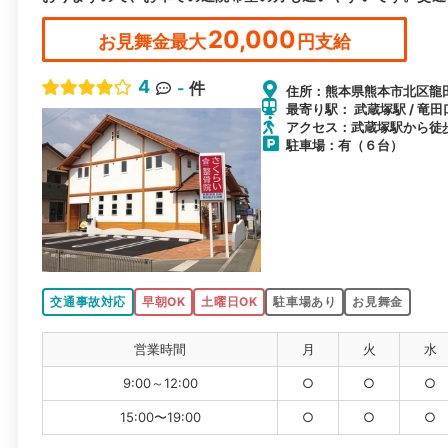
20,000
お見舞金最大
円支給
4
-
件
住所：熊本県熊本市北区龍田
最寄り駅： 武蔵塚駅 / 竜田
アクセス：武蔵塚駅から徒歩
駐車場：有（６台）
交通事故対応
早朝OK
土曜日OK
駐車場あり
お見舞金
営業時間
月
火
水
9:00～12:00
○
○
○
15:00〜19:00
○
○
○