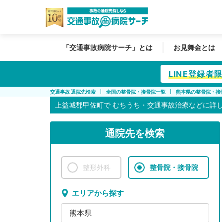
「交通事故病院サーチ」とは
お見舞金とは
LINE登録
交通事故 通院先検索
全国の整骨院・接骨院一覧
熊本県の整骨院・接
上益城郡甲佐町で
むちうち・交通事故治療などに詳
通院先を検索
整形外科
整骨院・接骨院
エリアから探す
熊本県