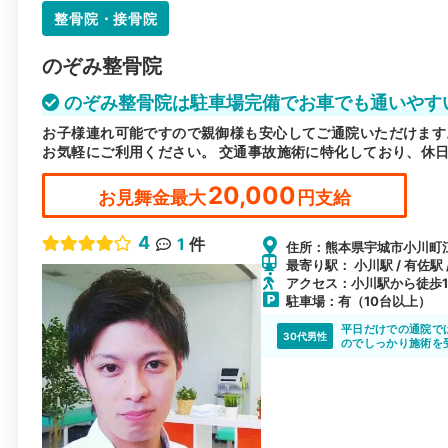
整骨院・接骨院
のぞみ整骨院
のぞみ整骨院は駐車場完備でお車でも通いやす
お子様連れ可能ですので親御様も安心してご通院いただけます
お気軽にご利用ください。 交通事故施術に特化しており、休
20,000
お見舞金最大
円支給
4
1
件
住所：熊本県宇城市小川町江
最寄り駅： 小川駅 / 有佐駅 
アクセス：小川駅から徒歩1
駐車場：有（10台以上）
平日だけでの通院で
30代男性
のでしっかり施術を