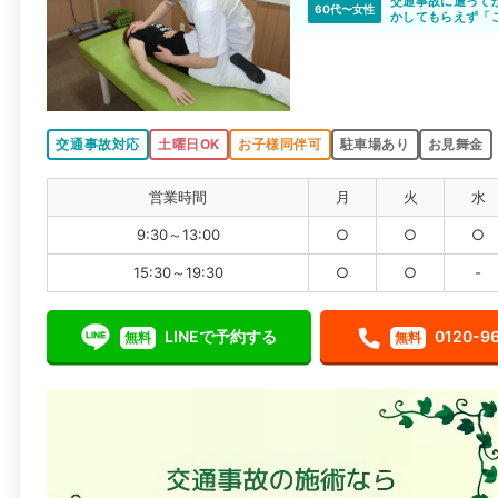
交通事故に遭って
60代〜女性
かしてもらえず「
ひかり整骨院さん
たら痛い所がどこ
実感出来ました。
くれます。ひかり
交通事故対応
土曜日OK
お子様同伴可
駐車場あり
お見舞金
営業時間
月
火
水
9:30～13:00
○
○
○
15:30～19:30
○
○
-
LINEで予約する
0120-9
無料
無料