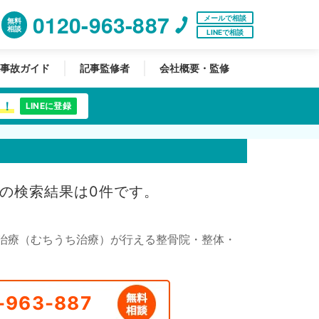
0120-963-887
メールで相談
無料
相談
LINEで相談
事故ガイド
記事監修者
会社概要・監修
中！
LINEに登録
の検索結果は0件です。
治療（むちうち治療）が行える整骨院・整体・
-963-887