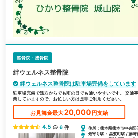
整骨院・接骨院
絆ウェルネス整骨院
絆ウェルネス整骨院は駐車場完備をしています
駐車場完備で遠方からでも雨の日でも通いやすいです。 交通
業していますので、お忙しい方は是非ご利用ください。
20,000
お見舞金最大
円支給
4.5
6
件
住所：熊本県熊本市中央区子
最寄り駅： 黒髪町駅 / 藤崎