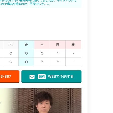
から1か月くらい整形外科に通ってましたが、ホットパックし
これで痛みが治るのか」不安でした。
に相談した所、施術できると言ってもらえたので、通い始め
か分からなかった位の痛みが、どんどん良くなっていくのが
先生たちもその都度話をしっかりと聞いてくれ一生懸命して
整骨院の先生方いつもありがとうございます。
木
金
土
日
祝
○
○
○
℡
-
○
○
℡
℡
-
63-887
WEBで予約する
無料