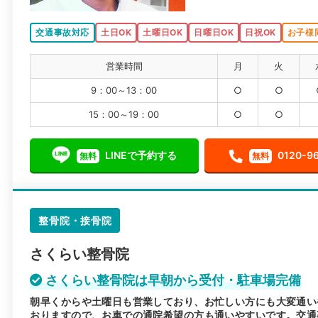
交通事故対応
土日OK
土曜日OK
日曜日OK
日祝OK
お子様
営業時間
月
火
9：00～13：00
○
○
15：00～19：00
○
○
LINEで予約する
0120-9
無料
無料
整骨院・接骨院
さくらい整骨院
さくらい整骨院は早朝から受付・駐車場完備
朝早くからや土曜日も営業しており、お忙しい方にも大変通い
おりますので、お車での通院希望の方も通いやすいです。交通