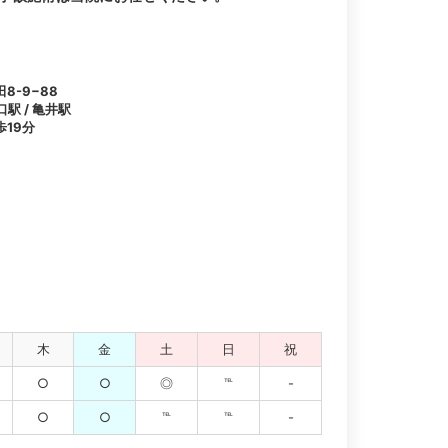
8-9−88
口駅 / 亀井駅
19分
木
金
土
日
祝
○
○
◎
℡
-
○
○
℡
℡
-