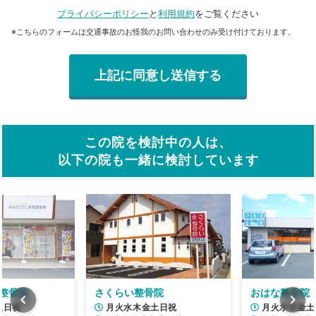
プライバシーポリシー
と
利用規約
をご覧ください
※こちらのフォームは交通事故のお怪我のお問い合わせのみ受け付けております。
この院を検討中の人は、
以下の院も一緒に検討しています
嶺整骨院
さくらい整骨院
おはな整骨院
土日祝
月火水木金土日祝
月火水木金土