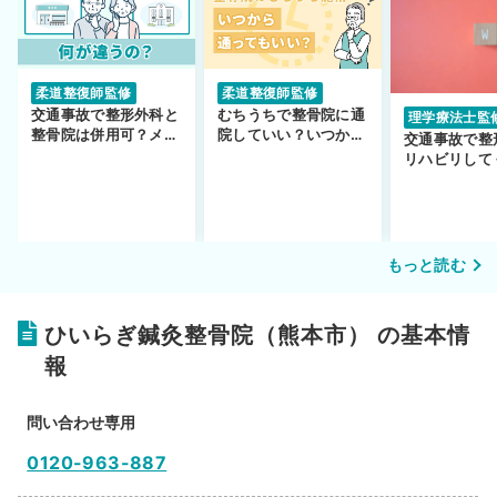
柔道整復師監修
柔道整復師監修
交通事故で整形外科と
むちうちで整骨院に通
理学療法士監
整骨院は併用可？メリ
院していい？いつから
交通事故で整
ットや注意点を解説
通えるかや施術も解
リハビリして
説！
い…転院する
もっと読む
ひいらぎ鍼灸整骨院（熊本市） の基本情
報
問い合わせ専用
0120-963-887