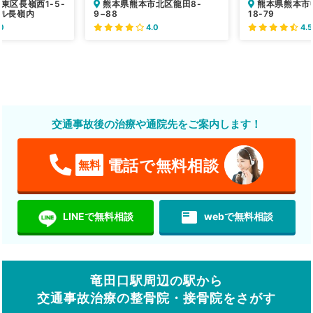
東区長嶺西1-5-
熊本県熊本市北区龍田8-
熊本県熊本市
ール長嶺内
9−88
18-79
0
4.0
4.5
交通事故後の治療や通院先をご案内します！
電話で無料相談
無料
featured_play_list
LINEで無料相談
webで無料相談
竜田口駅周辺の駅から
交通事故治療の整骨院・接骨院をさがす