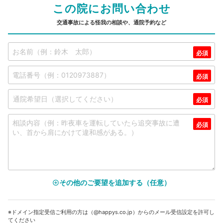
この院にお問い合わせ
交通事故による怪我の相談や、通院予約など
その他のご要望を追加する（任意）
add_circle_outline
※ドメイン指定受信ご利用の方は（@happys.co.jp）からのメール受信設定を許可し
てください