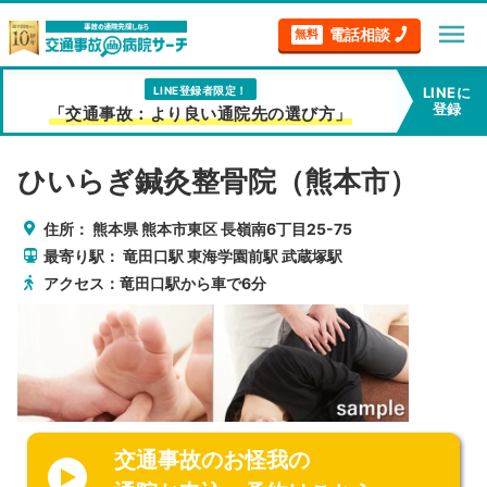
menu
電話相談
無料
LINE登録者限定！
LINEに
登録
「交通事故：より良い通院先の選び方」
ひいらぎ鍼灸整骨院（熊本市）
住所：
熊本県
熊本市東区
長嶺南6丁目25-75
最寄り駅：
竜田口駅
東海学園前駅
武蔵塚駅
アクセス：竜田口駅から車で6分
交通事故のお怪我の