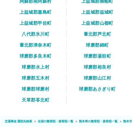
阿蘇郡南阿蘇村
上益城郡御船町
上益城郡嘉島町
上益城郡益城町
上益城郡甲佐町
上益城郡山都町
八代郡氷川町
葦北郡芦北町
葦北郡津奈木町
球磨郡錦町
球磨郡多良木町
球磨郡湯前町
球磨郡水上村
球磨郡相良村
球磨郡五木村
球磨郡山江村
球磨郡球磨村
球磨郡あさぎり町
天草郡苓北町
交通事故 通院先検索
全国の整骨院・接骨院一覧
熊本県の整骨院・接骨院一覧
熊本市