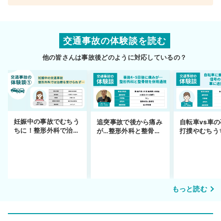
交通事故の体験談を読む
他の皆さんは事故後どのように対応しているの？
妊娠中の事故でむちう
追突事故で後から痛み
自転車vs車
ちに！整形外科で治療
が…整形外科と整骨院
打撲やむちう
できず
の併用通院〜示談まで
を進めるまで
もっと読む