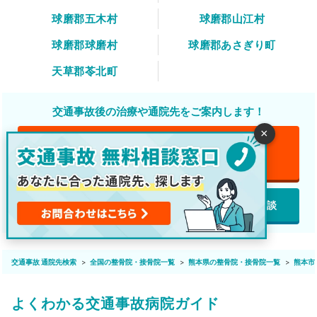
球磨郡五木村
球磨郡山江村
球磨郡球磨村
球磨郡あさぎり町
天草郡苓北町
交通事故後の治療や通院先をご案内します！
×
電話で無料相談
無料
featured_play_list
LINEで無料相談
webで無料相談
交通事故 通院先検索
全国の整骨院・接骨院一覧
熊本県の整骨院・接骨院一覧
熊本市
よくわかる交通事故病院ガイド