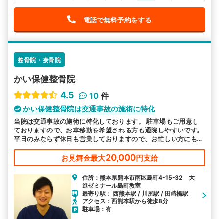
電話で無料予約をする
整骨院・接骨院
かい保健整骨院
4.5
10
件
かい保健整骨院は交通事故の施術に特化
当院は交通事故の施術に特化しております。 駐車場もご用意し
ておりますので、お車移動を希望される方も通院しやすいです。
平日のみならず休日も営業しておりますので、お忙しい方にも通
いやすい環境を整えております。皆様のお越しをお待ちしており
ます。
20,000
お見舞金最大
円支給
住所：熊本県熊本市南区島町4-15-32 大
進ゼミナール島町教室
最寄り駅： 西熊本駅 / 川尻駅 / 田崎橋駅
アクセス：西熊本駅から徒歩8分
駐車場：有