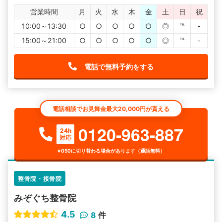
営業時間
月
火
水
木
金
土
日
祝
10:00～13:30
○
○
○
○
○
◎
℡
-
15:00～21:00
○
○
○
○
○
◎
℡
-
電話で無料予約をする
電話相談でお見舞金最大20,000円が貰える
0120-963-887
24h
対応
※050に切り替わる場合があります（通話無料）
整骨院・接骨院
みぞぐち整骨院
4.5
8
件