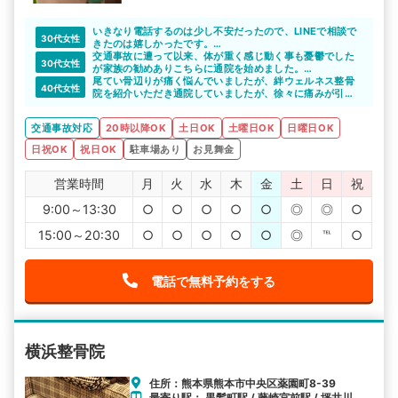
いきなり電話するのは少し不安だったので、LINEで相談で
30代女性
きたのは嬉しかったです。
気になっていた整骨院のメリットを教えてもらえたので、
交通事故に遭って以来、体が重く感じ動く事も憂鬱でした
30代女性
通院をしたいと思えました。丁寧な対応をしていただいて
が家族の勧めありこちらに通院を始めました。
感謝しています。
体が重く車移動なので敷地内に駐車場がある整骨院は非常
尾てい骨辺りが痛く悩んでいましたが、絆ウェルネス整骨
40代女性
に助かりました。先生も優しく定期的に通院を続けていこ
院を紹介いただき通院していましたが、徐々に痛みが引い
うと思います。
ていき日常生活が普通に出来るようになりました。
交通事故対応
20時以降OK
土日OK
土曜日OK
日曜日OK
日祝OK
祝日OK
駐車場あり
お見舞金
営業時間
月
火
水
木
金
土
日
祝
9:00～13:30
○
○
○
○
○
◎
◎
○
15:00～20:30
○
○
○
○
○
◎
℡
○
電話で無料予約をする
横浜整骨院
住所：熊本県熊本市中央区薬園町8-39
最寄り駅： 黒髪町駅 / 藤崎宮前駅 / 坪井川