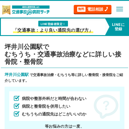
menu
電話相談
無料
LINE登録者限定！
LINEに
登録
「交通事故：より良い通院先の選び方」
坪井川公園駅で
むちうち・交通事故治療などに詳しい接
骨院・整骨院
坪井川公園駅
で交通事故治療・むちうち等に詳しい整骨院・接骨院をご紹
介しています。
病院や整形外科だと時間が合わない
病院と整骨院を併用したい
むちうちの通院先はどこがいいのか
等お悩みの方は一度、