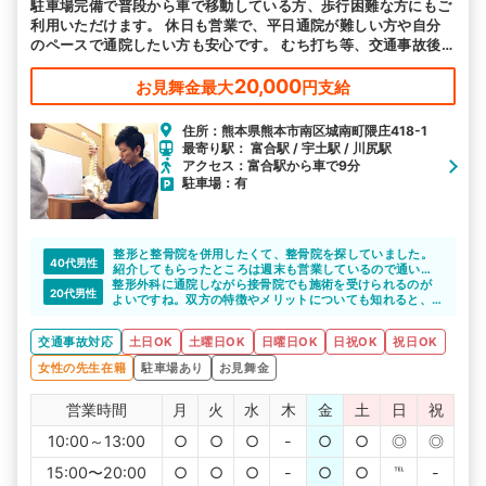
駐車場完備で普段から車で移動している方、歩行困難な方にもご
利用いただけます。 休日も営業で、平日通院が難しい方や自分
のペースで通院したい方も安心です。 むち打ち等、交通事故後
の各症状の施術を得意としています。
20,000
お見舞金最大
円支給
住所：熊本県熊本市南区城南町隈庄418-1
最寄り駅： 富合駅 / 宇土駅 / 川尻駅
アクセス：富合駅から車で9分
駐車場：有
整形と整骨院を併用したくて、整骨院を探していました。
40代男性
紹介してもらったところは週末も営業しているので通い安
整形外科に通院しながら接骨院でも施術を受けられるのが
かったです。また、先生もきちんとこちらの話を聞いて、
20代男性
よいですね。双方の特徴やメリットについても知れると、
説明もしっかりとしてもらえたので、安心して通院するこ
しっかりと通院できると思います。
とができました。
交通事故対応
土日OK
土曜日OK
日曜日OK
日祝OK
祝日OK
女性の先生在籍
駐車場あり
お見舞金
営業時間
月
火
水
木
金
土
日
祝
10:00～13:00
○
○
○
-
○
○
◎
◎
15:00〜20:00
○
○
○
-
○
○
℡
-