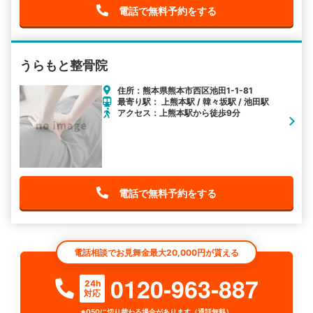
電話で無料予約をする
うらもと整骨院
住所：熊本県熊本市西区池田1-1-81
最寄り駅： 上熊本駅 / 韓々坂駅 / 池田駅
アクセス：上熊本駅から徒歩9分
電話で無料予約をする
電話相談でお見舞金最大20,000円が貰える
0120-963-887
24h
対応
※050に切り替わる場合があります（通話無料）