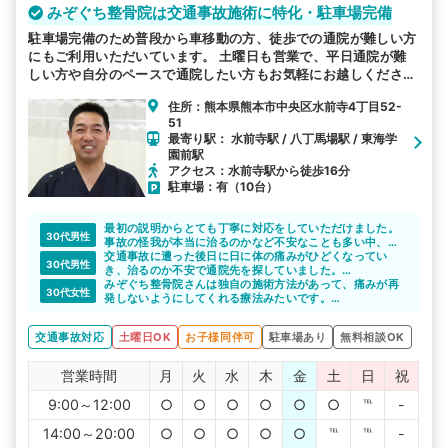
みぞぐち整骨院は交通事故施術に特化・駐車場完備
駐車場完備のため普段から車移動の方、徒歩での通院が難しい方
にもご利用いただいています。 土曜日も営業で、平日通院が難
しい方や自分のペースで通院したい方もお気軽にお越しくださ
い。 お子様連れも可能ですのでご安心ください。むち打ち等、
住所：熊本県熊本市中央区水前寺4丁目52-
交通事故後の各症状を得意としています。
51
最寄り駅： 水前寺駅 / 八丁馬場駅 / 東海学
園前駅
アクセス：水前寺駅から徒歩16分
駐車場：有（10台）
最初の説明からとても丁寧に対応をしていただけました。
30代男性
事故の怪我が本当に治るのかなど不安なことも多い中、
色々と相談できたのでこちらにお世話になり良かったと思
交通事故に遭った後日に日に体の痛みがひどくなってい
30代男性
いました。
き、治るのか不安で通院先を探していました。
紹介してもらった整骨院で、しっかり治療を受けることが
みぞぐち整骨院さんは独自の施術方法があって、痛みが再
30代女性
できて回復できたのでよかったです。
発しないようにしてくれる療法みたいです。
丁寧な説明をしてもらい、いいなと思いました。
今後が楽しみです。
交通事故対応
土曜日OK
お子様同伴可
駐車場あり
無料相談OK
営業時間
月
火
水
木
金
土
日
祝
9:00～12:00
○
○
○
○
○
○
℡
-
14:00～20:00
○
○
○
○
○
℡
℡
-