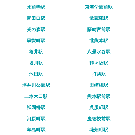
水前寺駅
東海学園前駅
竜田口駅
武蔵塚駅
光の森駅
藤崎宮前駅
黒髪町駅
北熊本駅
亀井駅
八景水谷駅
堀川駅
韓々坂駅
池田駅
打越駅
坪井川公園駅
田崎橋駅
二本木口駅
熊本駅前駅
祇園橋駅
呉服町駅
河原町駅
慶徳校前駅
辛島町駅
花畑町駅