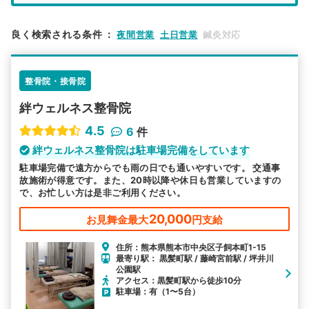
エリア
熊本県
熊本市中央区
良く検索される条件
：
夜間営業
土日営業
鍼灸対応
検索する
整骨院・接骨院
詳細条件で絞り込む
絆ウェルネス整骨院
その他の検索方法
4.5
6
件
駅から探す
院名から探す
絆ウェルネス整骨院は駐車場完備をしています
駐車場完備で遠方からでも雨の日でも通いやすいです。 交通事
故施術が得意です。また、20時以降や休日も営業していますの
で、お忙しい方は是非ご利用ください。
20,000
お見舞金最大
円支給
住所：熊本県熊本市中央区子飼本町1-15
最寄り駅： 黒髪町駅 / 藤崎宮前駅 / 坪井川
公園駅
アクセス：黒髪町駅から徒歩10分
駐車場：有（1〜5台）