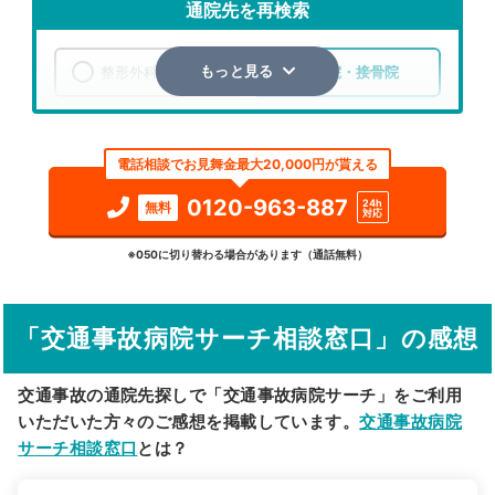
通院先を再検索
整形外科
整骨院・接骨院
もっと見る
エリア
熊本県
熊本市中央区
電話相談でお見舞金最大20,000円が貰える
検索する
0120-963-887
24h
無料
対応
詳細条件で絞り込む
※050に切り替わる場合があります（通話無料）
その他の検索方法
「交通事故病院サーチ相談窓口」の感想
駅から探す
院名から探す
交通事故の通院先探しで「交通事故病院サーチ」をご利用
いただいた方々のご感想を掲載しています。
交通事故病院
サーチ相談窓口
とは？