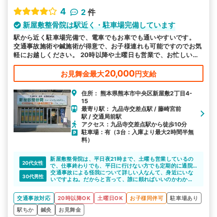
4
2
件
新屋敷整骨院は駅近く・駐車場完備しています
駅から近く駐車場完備で、電車でもお車でも通いやすいです。
交通事故施術や鍼施術が得意で、お子様連れも可能ですのでお気
軽にお越しください。 20時以降や土曜日も営業で、お忙しい方
も来院しやすい環境で皆様のお越しをお待ちしております。
20,000
お見舞金最大
円支給
住所： 熊本県熊本市中央区新屋敷2丁目4-
15
最寄り駅： 九品寺交差点駅 / 藤崎宮前
駅 / 交通局前駅
アクセス：九品寺交差点駅から徒歩10分
駐車場：有（3台：入庫より最大2時間半無
料）
新屋敷整骨院は、平日夜21時まで、土曜も営業しているの
20代女性
で、仕事終わりでも、平日に行けない方でも定期的に通院
できると思います。場所も熊本市の中心部にある、映画館
交通事故による怪我について詳しい人なんて、身近にいな
30代男性
も入った施設内の整骨院なので、女性の方も通いやすいで
いですよね。だからと言って、誰に頼ればいいのかわから
すね。
ず、自分一人で悩みを抱えていませんか。
新屋敷整骨院は、交通事故による怪我について詳しい整骨
交通事故対応
20時以降OK
土曜日OK
お子様同伴可
駐車場あり
院です。不安や悩みなどあれば、親身になって相談に乗っ
てくれますよ。不安や悩みが少なくなれば、施術にも専念
駅ちか
鍼灸
お見舞金
できてよいと思います。