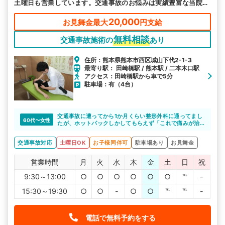
土曜日も営業しています。交通事故のお悩みは実績豊富な当院へ
お任せください。
20,000
お見舞金最大
円支給
無料相談
交通事故施術の
あり
住所：熊本県熊本市西区城山下代2-1-3
最寄り駅： 田崎橋駅 / 熊本駅 / 二本木口駅
アクセス：田崎橋駅から車で5分
駐車場：有（4台）
交通事故に遭ってから1か月くらい整形外科に通ってまし
60代〜女性
たが、ホットパックしかしてもらえず「これで痛みが治
るのか」不安でした。
ひかり整骨院さんに相談した所、施術できると言っても
交通事故対応
土曜日OK
お子様同伴可
駐車場あり
お見舞金
らえたので、通い始めたら痛い所がどこか分からなかっ
た位の痛みが、どんどん良くなっていくのが実感出来ま
した。先生たちもその都度話をしっかりと聞いてくれ一
営業時間
月
火
水
木
金
土
日
祝
生懸命してくれます。ひかり整骨院の先生方いつもあり
がとうございます。
9:30～13:00
○
○
○
○
○
○
℡
-
15:30～19:30
○
○
-
○
○
℡
℡
-
電話で無料予約をする