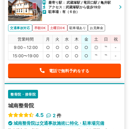
最寄り駅： 武蔵塚駅 / 竜田口駅 / 亀井駅
アクセス：武蔵塚駅から徒歩19分
駐車場：有（６台）
交通事故対応
早朝OK
土曜日OK
駐車場あり
お見舞金
営業時間
月
火
水
木
金
土
日
祝
9:00～12:00
○
○
○
○
○
◎
℡
-
15:00〜19:00
○
○
○
○
○
℡
℡
-
電話で無料予約をする
整骨院・接骨院
城南整骨院
4.5
2
件
城南整骨院は交通事故施術に特化・駐車場完備