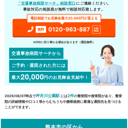
「交通事故病院サーチ」相談窓口
にご連絡ください。
事故対応の相談員が無料で相談対応致します。
電話相談でお見舞金最大20,000円が貰える
0120-963-887
24h
無料
対応
※050に切り替わる場合があります（通話無料）
交通事故病院サーチから
ご予約・通院された方には
20,000
最大
円
のお見舞金支給中！
坪井川公園駅
2件
2026/08/07時点で
には
の整骨院や接骨院があり、整骨
院の詳細情報や口コミ等からむちうちや腰椎捻挫に最適な通院先を見つける
ことができます。
熊本市の区から