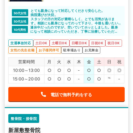
とても親身になって対応してくださり安心した。
50代女性
病院選びが大切。
スタッフの方の対応が素晴らしく、とでも活気がありま
50代女性
す。相談にも親身になってのって下さり、今後も通いたい
連休中だったのですが、空いていてホッとしました。親身
です。
10代男性
になって相談にのっていただき、丁寧に治療していただ
き、安心して完治まで通院出来ました。
交通事故対応
土日OK
土曜日OK
日曜日OK
日祝OK
祝日OK
女性の先生在籍
お子様同伴可
駐車場あり
お見舞金
営業時間
月
火
水
木
金
土
日
祝
10:00～13:00
○
○
○
-
○
○
◎
◎
15:00～20:00
○
○
○
-
○
○
℡
-
電話で無料予約をする
整骨院・接骨院
新屋敷整骨院