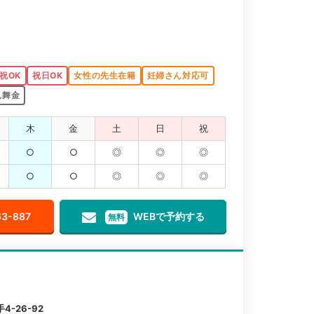
祝OK
祝日OK
女性の先生在籍
妊婦さん対応可
見舞金
木
金
土
日
祝
○
○
◎
◎
◎
○
○
◎
◎
◎
63-887
WEBで予約する
無料
-26-92