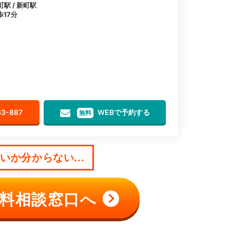
町駅 / 新町駅
17分
63-887
WEBで予約する
無料
か分からない...
料相談窓口へ