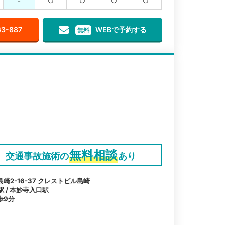
-
○
○
○
○
63-887
WEBで予約する
無料
無料相談
交通事故施術の
あり
2-16-37 クレストビル島崎
駅 / 本妙寺入口駅
歩9分