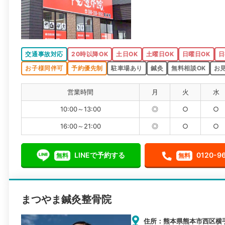
交通事故対応
20時以降OK
土日OK
土曜日OK
日曜日OK
日
お子様同伴可
予約優先制
駐車場あり
鍼灸
無料相談OK
お
営業時間
月
火
水
10:00～13:00
◎
○
○
16:00～21:00
◎
○
○
LINEで予約する
0120-9
無料
無料
まつやま鍼灸整骨院
住所：熊本県熊本市西区横手4