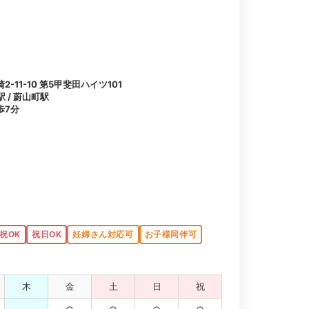
11-10 第5甲斐田ハイツ101
駅 / 蔚山町駅
歩7分
祝OK
祝日OK
妊婦さん対応可
お子様同伴可
木
金
土
日
祝