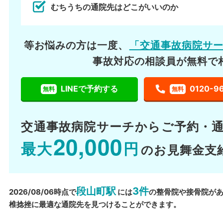
むちうちの通院先はどこがいいのか
等お悩みの方は一度、
「交通事故病院サ
事故対応の相談員が無料で
LINEで予約する
0120-9
無料
無料
交通事故病院サーチから
ご予約・
20,000
最大
円
のお見舞金支
段山町駅
3件
2026/08/06時点で
には
の整骨院や接骨院が
椎捻挫に最適な通院先を見つけることができます。