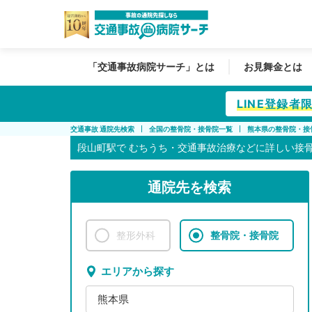
「交通事故病院サーチ」とは
お見舞金とは
LINE登録
交通事故 通院先検索
全国の整骨院・接骨院一覧
熊本県の整骨院・接
段山町駅で
むちうち・交通事故治療などに詳しい接
通院先を検索
整形外科
整骨院・接骨院
エリアから探す
熊本県