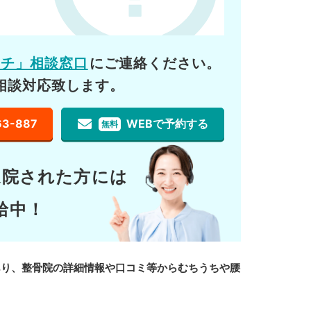
ーチ」相談窓口
にご連絡ください。
相談対応致します。
63-887
WEBで予約する
無料
通院された方には
給中！
あり、整骨院の詳細情報や口コミ等からむちうちや腰