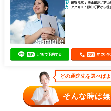
最寄り駅： 段山町駅 / 蔚山
アクセス：段山町駅から徒歩
LINEで予約する
0120-9
無料
無料
どの通院先を選べばよい
そんな時は無