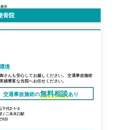
を表示
整骨院
環境
御さんも安心してお越しください。 交通事故施術
実績豊富な当院へお任せください。
無料相談
交通事故施術の
あり
代2-1-3
駅 / 二本木口駅
で5分