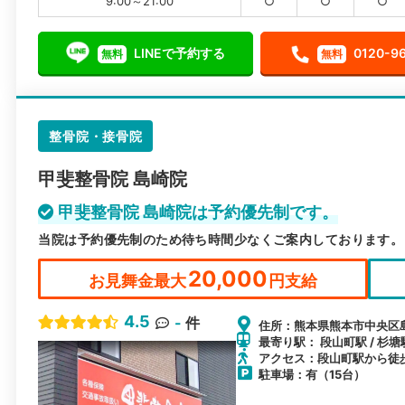
9:00～21:00
○
○
○
LINEで予約する
0120-9
無料
無料
整骨院・接骨院
甲斐整骨院 島崎院
甲斐整骨院 島崎院は予約優先制です。
当院は予約優先制のため待ち時間少なくご案内しております。
20,000
お見舞金最大
円支給
4.5
-
件
住所：熊本県熊本市中央区島崎
最寄り駅： 段山町駅 / 杉塘
アクセス：段山町駅から徒
駐車場：有（15台）