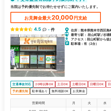
当院は予約優先制でお待たせせずにご案内いたします。
20,000
お見舞金最大
円支給
4.5
-
件
住所：熊本県熊本市西区島崎2-
最寄り駅： 段山町駅 / 杉塘
アクセス：段山町駅から徒
駐車場：有（2台）
交通事故対応
20時以降OK
土日OK
土曜日OK
日曜日OK
日
予約優先制
駐車場あり
無料相談OK
お見舞金
営業時間
月
火
水