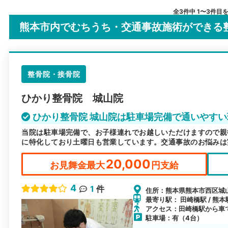
全3件中 1〜3件目
熊本市内でむちうち・交通事故施術ができる
整骨院・接骨院
ひかり整骨院 城山院
ひかり整骨院 城山院は駐車場完備で通いやすい
当院は駐車場完備で、お子様連れでお越しいただけますので親
に特化しており土曜日も営業しています。交通事故のお悩みは
20,000
お見舞金最大
円支給
4
1
件
住所：熊本県熊本市西区城山下
最寄り駅： 田崎橋駅 / 熊本
アクセス：田崎橋駅から車
駐車場：有（4台）