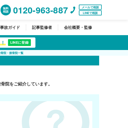
0120-963-887
メールで相談
無料
相談
LINEで相談
事故ガイド
記事監修者
会社概要・監修
中！
LINEに登録
整骨院・接骨院一覧
接骨院をご紹介しています。