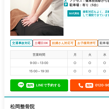
アクセス：健軍校前駅から徒
駐車場：有り（5台）
接客対応もよく、店
50代男性
して通院できていま
交通事故対応
土曜日OK
妊婦さん対応可
お子様同伴可
駐車場
営業時間
月
火
水
9:00～13:00
○
○
○
15:00～19:30
○
○
○
LINEで予約する
0120-9
無料
無料
松岡整骨院