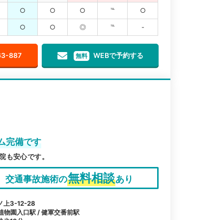
○
○
○
℡
○
○
○
◎
℡
-
63-887
WEBで予約する
無料
ム完備です
院も安心です。
無料相談
交通事故施術の
あり
3-12-28
植物園入口駅 / 健軍交番前駅