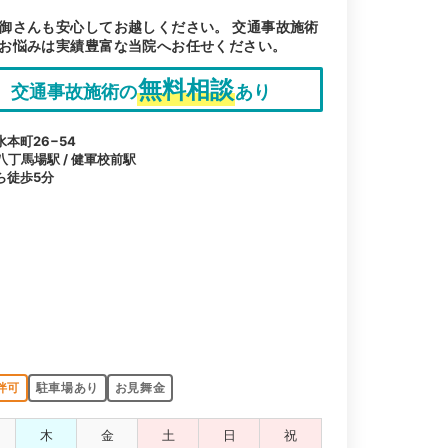
御さんも安心してお越しください。 交通事故施術
お悩みは実績豊富な当院へお任せください。
無料相談
交通事故施術の
あり
本町26−54
八丁馬場駅 / 健軍校前駅
ら徒歩5分
伴可
駐車場あり
お見舞金
木
金
土
日
祝