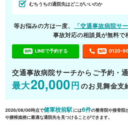
むちうちの通院先はどこがいいのか
等お悩みの方は一度、
「交通事故病院サ
事故対応の相談員が無料で
LINEで予約する
0120-9
無料
無料
交通事故病院サーチから
ご予約・
20,000
最大
円
のお見舞金支
健軍校前駅
6件
2026/08/06時点で
には
の整骨院や接骨院
や腰椎捻挫に最適な通院先を見つけることができます。