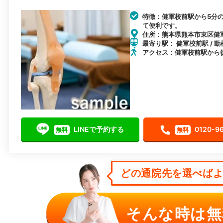
特徴：健軍校前駅から5分
て便利です。
住所：熊本県熊本市東区健軍1
最寄り駅： 健軍校前駅 / 動
アクセス：健軍校前駅から
LINEで予約する
0120-9
無料
無料
どの通院先を選べばよい
そんな時は無