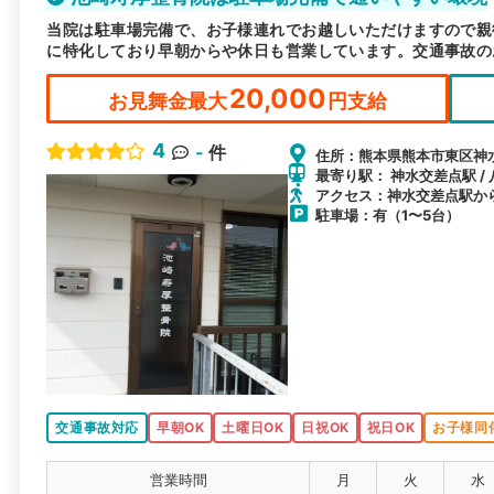
当院は駐車場完備で、お子様連れでお越しいただけますので親
に特化しており早朝からや休日も営業しています。交通事故の
20,000
お見舞金最大
円支給
4
-
件
住所：熊本県熊本市東区神水
最寄り駅： 神水交差点駅 / 
アクセス：神水交差点駅か
駐車場：有（1〜5台）
交通事故対応
早朝OK
土曜日OK
日祝OK
祝日OK
お子様同
営業時間
月
火
水