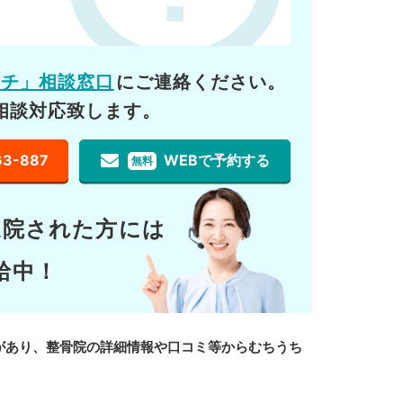
ーチ」相談窓口
にご連絡ください。
相談対応致します。
63-887
WEBで予約する
無料
通院された方には
給中！
があり、整骨院の詳細情報や口コミ等からむちうち