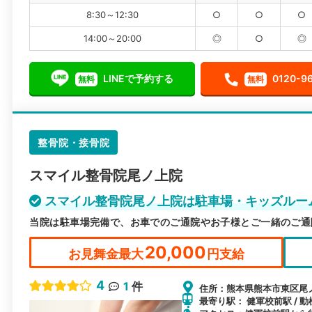
8:30～12:30
○
○
○
14:00～20:00
◎
○
◎
LINEで予約する
0120-9
無料
無料
整骨院・接骨院
スマイル整骨院尾ノ上院
スマイル整骨院尾ノ上院は駐車場・キッズルー
当院は駐車場完備で、お車でのご通院やお子様とご一緒のご通
20,000
お見舞金最大
円支給
4
1
件
住所：熊本県熊本市東区尾ノ上
最寄り駅： 健軍校前駅 / 動