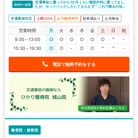
交通事故に遭ってから1か月くらい整形外科に通ってまし
60代〜女性
たが、ホットパックしかしてもらえず「これで痛みが治
るのか」不安でした。
ひかり整骨院さんに相談した所、施術できると言っても
交通事故対応
土曜日OK
お子様同伴可
駐車場あり
お見舞金
らえたので、通い始めたら痛い所がどこか分からなかっ
た位の痛みが、どんどん良くなっていくのが実感出来ま
した。先生たちもその都度話をしっかりと聞いてくれ一
営業時間
月
火
水
木
金
土
日
祝
生懸命してくれます。ひかり整骨院の先生方いつもあり
がとうございます。
9:30～13:00
○
○
○
○
○
○
℡
-
15:30～19:30
○
○
-
○
○
℡
℡
-
電話で無料予約をする
整骨院・接骨院