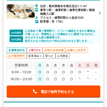
住所：熊本県熊本市東区花立1-1-47
最寄り駅： 健軍町駅 / 健軍交番前駅 / 動植
物園入口駅
アクセス：健軍町駅から徒歩13分
駐車場：有（7台）
人生初めて通う整骨院で、どういう施術をするのか最初は
40代男性
戸惑ったが、雰囲気もよく仕事終わりに通院できるのが良
かった。
ボキボキする系の整骨院です。
30代男性
指圧もかなり強めなので好みは分かれると思います。
整形外科との横のつながりはあまりないようで、少し残念
です。
交通事故対応
土曜日OK
女性の先生在籍
妊婦さん対応可
お子様同伴可
駐車場あり
駅ちか
お見舞金
営業時間
月
火
水
木
金
土
日
祝
9:00～13:00
○
○
○
○
○
○
℡
-
16:00～20:00
○
○
○
○
○
℡
℡
-
電話で無料予約をする