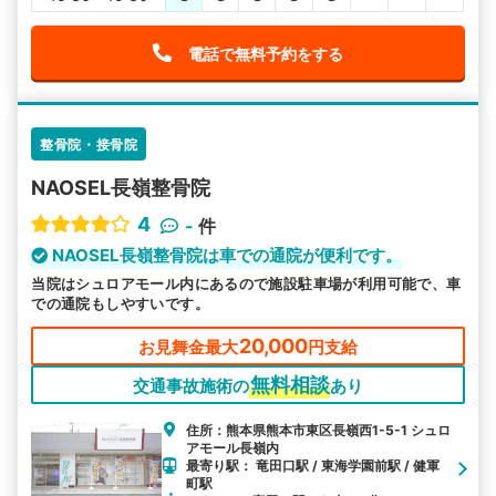
電話で無料予約をする
整骨院・接骨院
NAOSEL長嶺整骨院
4
-
件
NAOSEL長嶺整骨院は車での通院が便利です。
当院はシュロアモール内にあるので施設駐車場が利用可能で、車
での通院もしやすいです。
20,000
お見舞金最大
円支給
無料相談
交通事故施術の
あり
住所：熊本県熊本市東区長嶺西1-5-1 シュロ
アモール長嶺内
最寄り駅： 竜田口駅 / 東海学園前駅 / 健軍
町駅