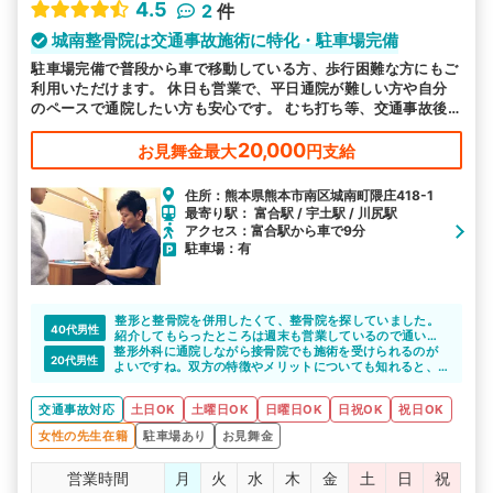
4.5
2
件
城南整骨院は交通事故施術に特化・駐車場完備
駐車場完備で普段から車で移動している方、歩行困難な方にもご
利用いただけます。 休日も営業で、平日通院が難しい方や自分
のペースで通院したい方も安心です。 むち打ち等、交通事故後
の各症状の施術を得意としています。
20,000
お見舞金最大
円支給
住所：熊本県熊本市南区城南町隈庄418-1
最寄り駅： 富合駅 / 宇土駅 / 川尻駅
アクセス：富合駅から車で9分
駐車場：有
整形と整骨院を併用したくて、整骨院を探していました。
40代男性
紹介してもらったところは週末も営業しているので通い安
整形外科に通院しながら接骨院でも施術を受けられるのが
かったです。また、先生もきちんとこちらの話を聞いて、
20代男性
よいですね。双方の特徴やメリットについても知れると、
説明もしっかりとしてもらえたので、安心して通院するこ
しっかりと通院できると思います。
とができました。
交通事故対応
土日OK
土曜日OK
日曜日OK
日祝OK
祝日OK
女性の先生在籍
駐車場あり
お見舞金
営業時間
月
火
水
木
金
土
日
祝