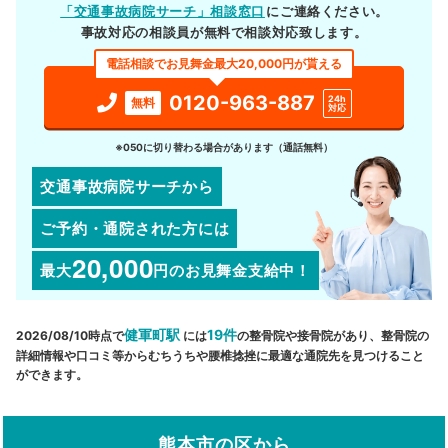
「交通事故病院サーチ」相談窓口
にご連絡ください。
事故対応の相談員が無料で相談対応致します。
電話相談でお見舞金最大20,000円が貰える
0120-963-887
24h
無料
対応
※050に切り替わる場合があります（通話無料）
交通事故病院サーチから
ご予約・通院された方には
20,000
最大
円
のお見舞金支給中！
健軍町駅
19件
2026/08/10時点で
には
の整骨院や接骨院があり、整骨院の
詳細情報や口コミ等からむちうちや腰椎捻挫に最適な通院先を見つけること
ができます。
熊本市の区から