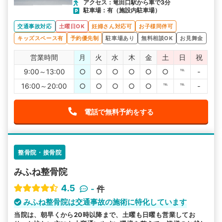
アクセス：竜田口駅から車で3分
駐車場：有（施設内駐車場）
交通事故対応
土曜日OK
妊婦さん対応可
お子様同伴可
キッズスペース有
予約優先制
駐車場あり
無料相談OK
お見舞金
営業時間
月
火
水
木
金
土
日
祝
9:00～13:00
○
○
○
○
○
○
℡
-
16:00～20:00
○
○
○
○
○
℡
℡
-
電話で無料予約をする
整骨院・接骨院
みふね整骨院
4.5
-
件
みふね整骨院は交通事故の施術に特化しています
当院は、朝早くから20時以降まで、土曜も日曜も営業してお