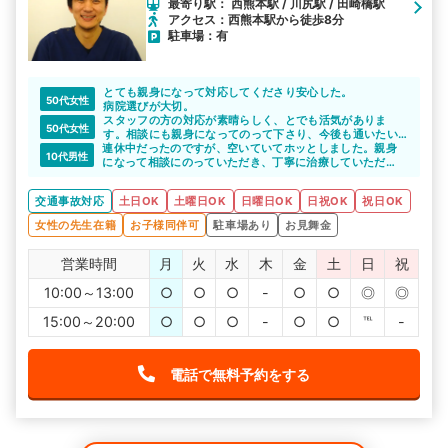
最寄り駅： 西熊本駅 / 川尻駅 / 田崎橋駅
アクセス：西熊本駅から徒歩8分
駐車場：有
とても親身になって対応してくださり安心した。
50代女性
病院選びが大切。
スタッフの方の対応が素晴らしく、とでも活気がありま
50代女性
す。相談にも親身になってのって下さり、今後も通いたい
連休中だったのですが、空いていてホッとしました。親身
です。
10代男性
になって相談にのっていただき、丁寧に治療していただ
き、安心して完治まで通院出来ました。
交通事故対応
土日OK
土曜日OK
日曜日OK
日祝OK
祝日OK
女性の先生在籍
お子様同伴可
駐車場あり
お見舞金
営業時間
月
火
水
木
金
土
日
祝
10:00～13:00
○
○
○
-
○
○
◎
◎
15:00～20:00
○
○
○
-
○
○
℡
-
電話で無料予約をする