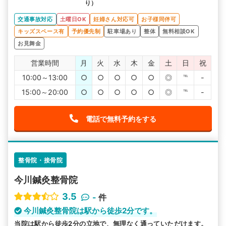
り）
交通事故対応
土曜日OK
妊婦さん対応可
お子様同伴可
キッズスペース有
予約優先制
駐車場あり
整体
無料相談OK
お見舞金
営業時間
月
火
水
木
金
土
日
祝
10:00～13:00
○
○
○
○
○
◎
℡
-
15:00～20:00
○
○
○
○
○
◎
℡
-
電話で無料予約をする
整骨院・接骨院
今川鍼灸整骨院
3.5
-
件
今川鍼灸整骨院は駅から徒歩2分です。
当院は駅から徒歩2分の立地で、無理なく通っていただけます。