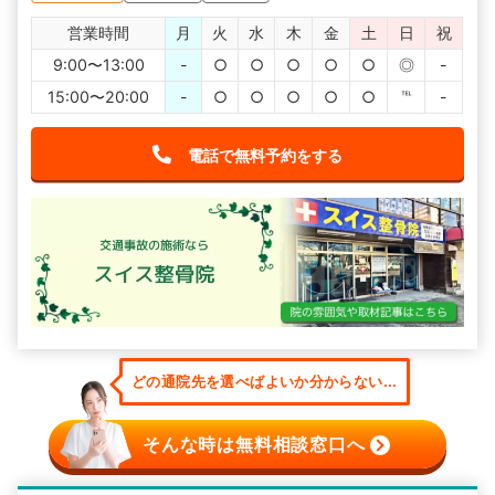
営業時間
月
火
水
木
金
土
日
祝
9:00〜13:00
-
○
○
○
○
○
◎
-
15:00〜20:00
-
○
○
○
○
○
℡
-
電話で無料予約をする
どの通院先を選べばよいか分からない...
そんな時は無料相談窓口へ