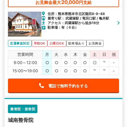
20,000
お見舞金最大
円支給
住所：熊本県熊本市北区龍田8-9−88
最寄り駅： 武蔵塚駅 / 竜田口駅 / 亀井駅
アクセス：武蔵塚駅から徒歩19分
駐車場：有（６台）
交通事故対応
早朝OK
土曜日OK
駐車場あり
お見舞金
営業時間
月
火
水
木
金
土
日
祝
9:00～12:00
○
○
○
○
○
◎
℡
-
15:00〜19:00
○
○
○
○
○
℡
℡
-
電話で無料予約をする
整骨院・接骨院
城南整骨院