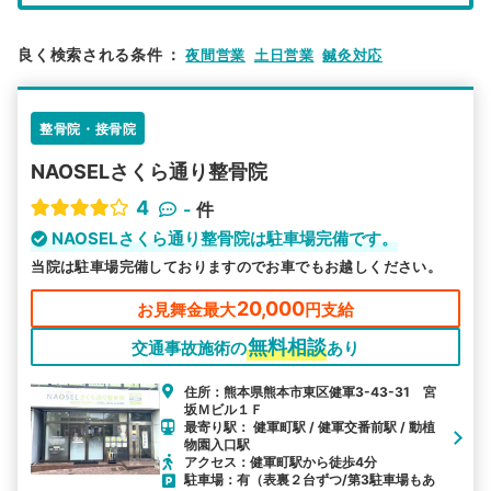
エリア
熊本県
熊本市東区
良く検索される条件
：
夜間営業
土日営業
鍼灸対応
検索する
整骨院・接骨院
詳細条件で絞り込む
NAOSELさくら通り整骨院
その他の検索方法
4
-
件
駅から探す
院名から探す
NAOSELさくら通り整骨院は駐車場完備です。
当院は駐車場完備しておりますのでお車でもお越しください。
20,000
お見舞金最大
円支給
無料相談
交通事故施術の
あり
住所：熊本県熊本市東区健軍3-43-31 宮
坂Ｍビル１Ｆ
最寄り駅： 健軍町駅 / 健軍交番前駅 / 動植
物園入口駅
アクセス：健軍町駅から徒歩4分
駐車場：有（表裏２台ずつ/第3駐車場もあ