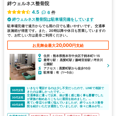
絆ウェルネス整骨院
4.5
6
件
絆ウェルネス整骨院は駐車場完備をしています
駐車場完備で遠方からでも雨の日でも通いやすいです。 交通事
故施術が得意です。また、20時以降や休日も営業していますの
で、お忙しい方は是非ご利用ください。
20,000
お見舞金最大
円支給
住所：熊本県熊本市中央区子飼本町1-15
最寄り駅： 黒髪町駅 / 藤崎宮前駅 / 坪井川
公園駅
アクセス：黒髪町駅から徒歩10分
駐車場：有（1〜5台）
いきなり電話するのは少し不安だったので、LINEで相談で
30代女性
きたのは嬉しかったです。
気になっていた整骨院のメリットを教えてもらえたので、
交通事故に遭って以来、体が重く感じ動く事も憂鬱でした
30代女性
通院をしたいと思えました。丁寧な対応をしていただいて
が家族の勧めありこちらに通院を始めました。
感謝しています。
体が重く車移動なので敷地内に駐車場がある整骨院は非常
尾てい骨辺りが痛く悩んでいましたが、絆ウェルネス整骨
40代女性
に助かりました。先生も優しく定期的に通院を続けていこ
院を紹介いただき通院していましたが、徐々に痛みが引い
うと思います。
ていき日常生活が普通に出来るようになりました。