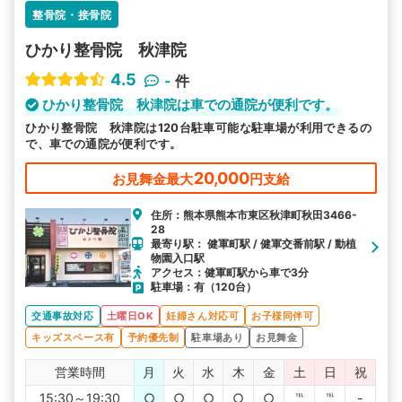
整骨院・接骨院
ひかり整骨院 秋津院
4.5
-
件
ひかり整骨院 秋津院は車での通院が便利です。
ひかり整骨院 秋津院は120台駐車可能な駐車場が利用できるの
で、車での通院が便利です。
20,000
お見舞金最大
円支給
住所：熊本県熊本市東区秋津町秋田3466-
28
最寄り駅： 健軍町駅 / 健軍交番前駅 / 動植
物園入口駅
アクセス：健軍町駅から車で3分
駐車場：有（120台）
交通事故対応
土曜日OK
妊婦さん対応可
お子様同伴可
キッズスペース有
予約優先制
駐車場あり
お見舞金
営業時間
月
火
水
木
金
土
日
祝
15:30～19:30
○
○
○
○
○
℡
℡
-