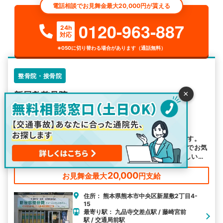
電話相談でお見舞金最大20,000円が貰える
0120-963-887
24h
対応
※050に切り替わる場合があります（通話無料）
整骨院・接骨院
×
新屋敷整骨院
4
2
件
新屋敷整骨院は駅近く・駐車場完備しています
駅から近く駐車場完備で、電車でもお車でも通いやすいです。
交通事故施術や鍼施術が得意で、お子様連れも可能ですのでお気
軽にお越しください。 20時以降や土曜日も営業で、お忙しい方
も来院しやすい環境で皆様のお越しをお待ちしております。
20,000
お見舞金最大
円支給
住所： 熊本県熊本市中央区新屋敷2丁目4-
15
最寄り駅： 九品寺交差点駅 / 藤崎宮前
駅 / 交通局前駅