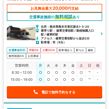
20,000
お見舞金最大
円支給
無料相談
交通事故施術の
あり
住所：熊本県熊本市東区新生1-3-20
最寄り駅： 健軍交番前駅 / 動植物園入口
駅 / 健軍町駅
アクセス：健軍交番前駅から徒歩2分
駐車場：有（9台）
交通事故対応
早朝OK
土曜日OK
駐車場あり
駅ちか
鍼灸
無料相談OK
お見舞金
営業時間
月
火
水
木
金
土
日
祝
8:30～12:00
○
○
○
○
○
◎
℡
-
15:00～19:00
○
○
○
○
○
◎
℡
-
電話で無料予約をする