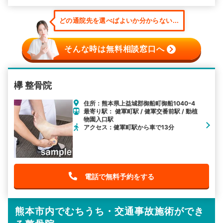
どの通院先を選べばよいか分からない...
そんな時は無料相談窓口へ
欅 整骨院
住所：熊本県上益城郡御船町御船1040ｰ4
最寄り駅： 健軍町駅 / 健軍交番前駅 / 動植
物園入口駅
アクセス：健軍町駅から車で13分
電話で無料予約をする
熊本市内でむちうち・交通事故施術ができ