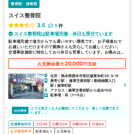
整骨院・接骨院
スイス整骨院
3.5
1
件
スイス整骨院は駐車場完備・休日も受付ています
駐車場完備で遠方からでも通いやすい環境です。 お子様連れで
お越しいただけますので親御さんも安心してお越しください。
交通事故施術に特化しており休日も営業しています。お痛みは諦
めないで実績豊富な当院へお任せください。
20,000
お見舞金最大
円支給
住所：熊本県熊本市東区健軍本町30-3-1F
最寄り駅： 健軍交番前駅 / 動植物園入口
駅 / 健軍町駅
アクセス：健軍交番前駅から徒歩10分
駐車場：有（1〜5台）
とても気さくな人が施術してくださり、楽しく治療できて
20代男性
います。
場所も通院しやすい場所を教えてもらい助かりました
交通事故対応
土日OK
土曜日OK
日曜日OK
日祝OK
お子様同伴可
駐車場あり
お見舞金