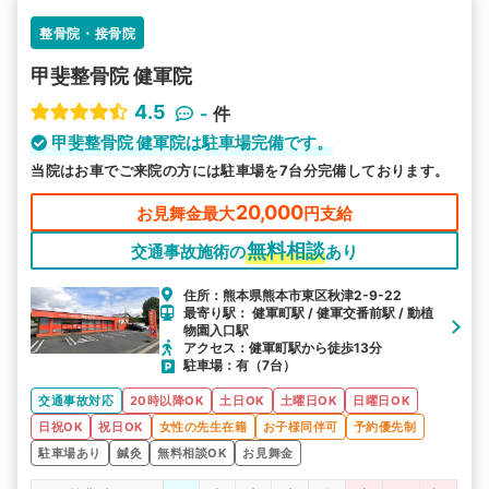
整骨院・接骨院
甲斐整骨院 健軍院
4.5
-
件
甲斐整骨院 健軍院は駐車場完備です。
当院はお車でご来院の方には駐車場を7台分完備しております。
20,000
お見舞金最大
円支給
無料相談
交通事故施術の
あり
住所：熊本県熊本市東区秋津2-9-22
最寄り駅： 健軍町駅 / 健軍交番前駅 / 動植
物園入口駅
アクセス：健軍町駅から徒歩13分
駐車場：有（7台）
交通事故対応
20時以降OK
土日OK
土曜日OK
日曜日OK
日祝OK
祝日OK
女性の先生在籍
お子様同伴可
予約優先制
駐車場あり
鍼灸
無料相談OK
お見舞金