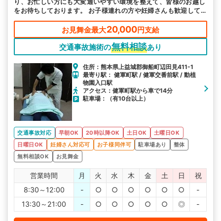
り、お忙しい方にも大変通いやすい環境を整えて、皆様のお越し
をお待ちしております。 お子様連れの方や妊婦さんも歓迎して
おります。ご不安なことはお気軽にご相談ください。駐車場も完
備しておりますので、ご利用ください。
20,000
お見舞金最大
円支給
無料相談
交通事故施術の
あり
住所：熊本県上益城郡御船町辺田見411-1
最寄り駅： 健軍町駅 / 健軍交番前駅 / 動植
物園入口駅
アクセス：健軍町駅から車で14分
駐車場：（有10台以上）
交通事故対応
早朝OK
20時以降OK
土日OK
土曜日OK
日曜日OK
妊婦さん対応可
お子様同伴可
駐車場あり
整体
無料相談OK
お見舞金
営業時間
月
火
水
木
金
土
日
祝
8:30～12:00
-
○
○
○
○
○
○
-
13:30～21:00
-
○
○
○
○
○
◎
-