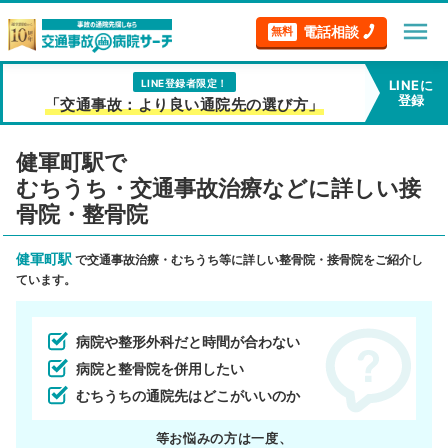
menu
電話相談
無料
LINE登録者限定！
LINEに
登録
「交通事故：より良い通院先の選び方」
健軍町駅で
むちうち・交通事故治療などに詳しい接
骨院・整骨院
健軍町駅
で交通事故治療・むちうち等に詳しい整骨院・接骨院をご紹介し
ています。
病院や整形外科だと時間が合わない
病院と整骨院を併用したい
むちうちの通院先はどこがいいのか
等お悩みの方は一度、