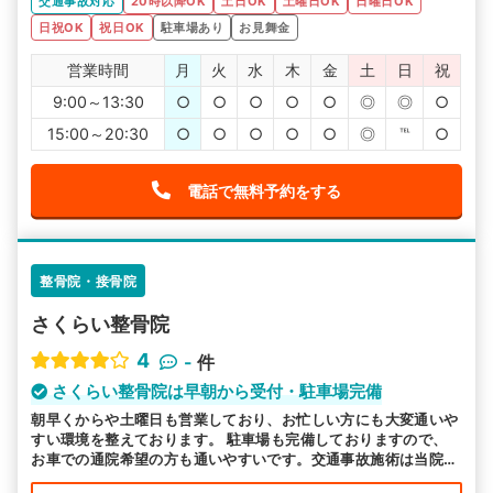
交通事故対応
20時以降OK
土日OK
土曜日OK
日曜日OK
日祝OK
祝日OK
駐車場あり
お見舞金
営業時間
月
火
水
木
金
土
日
祝
9:00～13:30
○
○
○
○
○
◎
◎
○
15:00～20:30
○
○
○
○
○
◎
℡
○
電話で無料予約をする
整骨院・接骨院
さくらい整骨院
4
-
件
さくらい整骨院は早朝から受付・駐車場完備
朝早くからや土曜日も営業しており、お忙しい方にも大変通いや
すい環境を整えております。 駐車場も完備しておりますので、
お車での通院希望の方も通いやすいです。交通事故施術は当院に
お任せください。