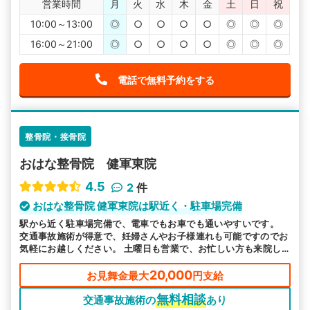
営業時間
月
火
水
木
金
土
日
祝
10:00～13:00
◎
○
○
○
○
◎
◎
◎
16:00～21:00
◎
○
○
○
○
◎
◎
◎
電話で無料予約をする
整骨院・接骨院
おはな整骨院 健軍東院
4.5
2
件
おはな整骨院 健軍東院は駅近く・駐車場完備
駅から近く駐車場完備で、電車でもお車でも通いやすいです。
交通事故施術が得意で、妊婦さんやお子様連れも可能ですのでお
気軽にお越しください。 土曜日も営業で、お忙しい方も来院し
やすい環境で皆様のお越しをお待ちしております。
20,000
お見舞金最大
円支給
無料相談
交通事故施術の
あり