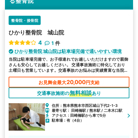
る整骨院
整骨院・接骨院
ひかり整骨院 城山院
4
1
件
ひかり整骨院 城山院は駐車場完備で通いやすい環境
当院は駐車場完備で、お子様連れでお越しいただけますので親御
さんも安心してお越しください。 交通事故施術に特化しており
土曜日も営業しています。交通事故のお悩みは実績豊富な当院へ
お任せください。
20,000
お見舞金最大
円支給
無料相談
交通事故施術の
あり
住所：熊本県熊本市西区城山下代2-1-3
最寄り駅： 田崎橋駅 / 熊本駅 / 二本木口駅
アクセス：田崎橋駅から車で5分
駐車場：有（4台）