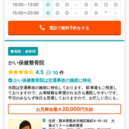
10:00～13:00
○
○
○
-
○
○
◎
◎
15:00〜20:00
○
○
○
-
○
○
℡
-
電話で無料予約をする
整骨院・接骨院
かい保健整骨院
4.5
10
件
かい保健整骨院は交通事故の施術に特化
当院は交通事故の施術に特化しております。 駐車場もご用意し
ておりますので、お車移動を希望される方も通院しやすいです。
平日のみならず休日も営業しておりますので、お忙しい方にも通
いやすい環境を整えております。皆様のお越しをお待ちしており
ます。
20,000
お見舞金最大
円支給
住所：熊本県熊本市南区島町4-15-32 大
進ゼミナール島町教室