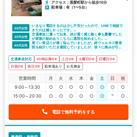
アクセス：黒髪町駅から徒歩10分
駐車場：有（1〜5台）
いきなり電話するのは少し不安だったので、LINEで相談で
30代女性
きたのは嬉しかったです。
気になっていた整骨院のメリットを教えてもらえたので、
交通事故に遭って以来、体が重く感じ動く事も憂鬱でした
30代女性
通院をしたいと思えました。丁寧な対応をしていただいて
が家族の勧めありこちらに通院を始めました。
感謝しています。
体が重く車移動なので敷地内に駐車場がある整骨院は非常
尾てい骨辺りが痛く悩んでいましたが、絆ウェルネス整骨
40代女性
に助かりました。先生も優しく定期的に通院を続けていこ
院を紹介いただき通院していましたが、徐々に痛みが引い
うと思います。
ていき日常生活が普通に出来るようになりました。
交通事故対応
20時以降OK
土日OK
土曜日OK
日曜日OK
日祝OK
祝日OK
駐車場あり
お見舞金
営業時間
月
火
水
木
金
土
日
祝
9:00～13:30
○
○
○
○
○
◎
◎
○
15:00～20:30
○
○
○
○
○
◎
℡
○
電話で無料予約をする
整骨院・接骨院