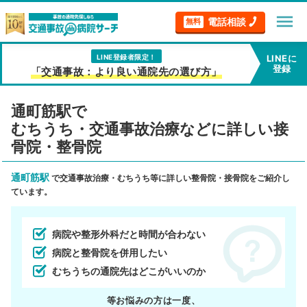
menu
電話相談
無料
LINE登録者限定！
LINEに
登録
「交通事故：より良い通院先の選び方」
通町筋駅で
むちうち・交通事故治療などに詳しい接
骨院・整骨院
通町筋駅
で交通事故治療・むちうち等に詳しい整骨院・接骨院をご紹介し
ています。
病院や整形外科だと時間が合わない
病院と整骨院を併用したい
むちうちの通院先はどこがいいのか
等お悩みの方は一度、