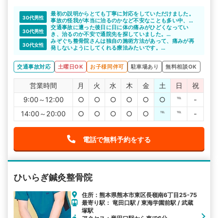
最初の説明からとても丁寧に対応をしていただけました。
30代男性
事故の怪我が本当に治るのかなど不安なことも多い中、
色々と相談できたのでこちらにお世話になり良かったと思
交通事故に遭った後日に日に体の痛みがひどくなってい
30代男性
いました。
き、治るのか不安で通院先を探していました。
紹介してもらった整骨院で、しっかり治療を受けることが
みぞぐち整骨院さんは独自の施術方法があって、痛みが再
30代女性
できて回復できたのでよかったです。
発しないようにしてくれる療法みたいです。
丁寧な説明をしてもらい、いいなと思いました。
今後が楽しみです。
交通事故対応
土曜日OK
お子様同伴可
駐車場あり
無料相談OK
営業時間
月
火
水
木
金
土
日
祝
9:00～12:00
○
○
○
○
○
○
℡
-
14:00～20:00
○
○
○
○
○
℡
℡
-
電話で無料予約をする
ひいらぎ鍼灸整骨院
住所：熊本県熊本市東区長嶺南6丁目25-75
最寄り駅： 竜田口駅 / 東海学園前駅 / 武蔵
塚駅