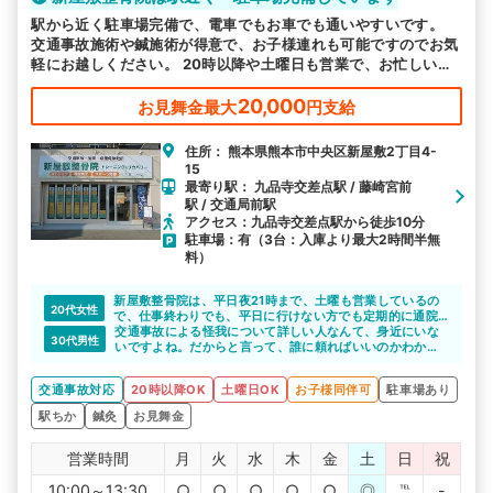
駅から近く駐車場完備で、電車でもお車でも通いやすいです。
交通事故施術や鍼施術が得意で、お子様連れも可能ですのでお気
軽にお越しください。 20時以降や土曜日も営業で、お忙しい方
も来院しやすい環境で皆様のお越しをお待ちしております。
20,000
お見舞金最大
円支給
住所： 熊本県熊本市中央区新屋敷2丁目4-
15
最寄り駅： 九品寺交差点駅 / 藤崎宮前
駅 / 交通局前駅
アクセス：九品寺交差点駅から徒歩10分
駐車場：有（3台：入庫より最大2時間半無
料）
新屋敷整骨院は、平日夜21時まで、土曜も営業しているの
20代女性
で、仕事終わりでも、平日に行けない方でも定期的に通院
できると思います。場所も熊本市の中心部にある、映画館
交通事故による怪我について詳しい人なんて、身近にいな
30代男性
も入った施設内の整骨院なので、女性の方も通いやすいで
いですよね。だからと言って、誰に頼ればいいのかわから
すね。
ず、自分一人で悩みを抱えていませんか。
新屋敷整骨院は、交通事故による怪我について詳しい整骨
交通事故対応
20時以降OK
土曜日OK
お子様同伴可
駐車場あり
院です。不安や悩みなどあれば、親身になって相談に乗っ
てくれますよ。不安や悩みが少なくなれば、施術にも専念
駅ちか
鍼灸
お見舞金
できてよいと思います。
営業時間
月
火
水
木
金
土
日
祝
10:00～13:30
○
○
○
○
○
◎
℡
-