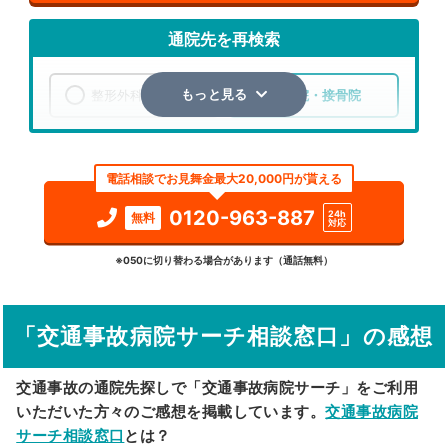
通院先を再検索
整形外科
整骨院・接骨院
もっと見る
エリア
熊本県
熊本市中央区
電話相談でお見舞金最大20,000円が貰える
検索する
0120-963-887
24h
無料
対応
詳細条件で絞り込む
※050に切り替わる場合があります（通話無料）
その他の検索方法
「交通事故病院サーチ相談窓口」の感想
駅から探す
院名から探す
交通事故の通院先探しで「交通事故病院サーチ」をご利用
いただいた方々のご感想を掲載しています。
交通事故病院
サーチ相談窓口
とは？