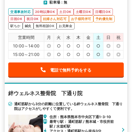
駐車場：無
交通事故対応
20時以降OK
土日OK
土曜日OK
日曜日OK
日祝OK
祝日OK
妊婦さん対応可
お子様同伴可
予約優先制
駅ちか
鍼灸
無料相談OK
お見舞金
営業時間
月
火
水
木
金
土
日
祝
10:00～14:00
◎
○
○
○
○
○
◎
◎
15:00～21:00
◎
○
○
○
○
○
◎
◎
電話で無料予約をする
絆ウェルネス整骨院 下通り院
通町筋駅から3分の距離に位置している絆ウェルネス整骨院 下通り
院はアクセスがしやすくて便利です。
住所：熊本県熊本市中央区下通1-3-10
最寄り駅： 通町筋駅 / 熊本城・市役所前
駅 / 水道町駅
アクセス：通町筋駅から徒歩3分