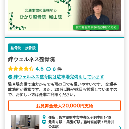
整骨院・接骨院
絆ウェルネス整骨院
4.5
6
件
絆ウェルネス整骨院は駐車場完備をしています
駐車場完備で遠方からでも雨の日でも通いやすいです。 交通事
故施術が得意です。また、20時以降や休日も営業していますの
で、お忙しい方は是非ご利用ください。
20,000
お見舞金最大
円支給
住所：熊本県熊本市中央区子飼本町1-15
最寄り駅： 黒髪町駅 / 藤崎宮前駅 / 坪井川
公園駅