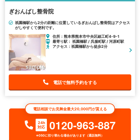
ぎおんばし整骨院
祇園橋駅から2分の距離に位置しているぎおんばし整骨院はアクセス
がしやすくて便利です。
住所：熊本県熊本市中央区細工町4-9-1
最寄り駅： 祇園橋駅 / 呉服町駅 / 河原町駅
アクセス：祇園橋駅から徒歩2分
電話で無料予約をする
電話相談でお見舞金最大20,000円が貰える
0120-963-887
24h
対応
※050に切り替わる場合があります（通話無料）