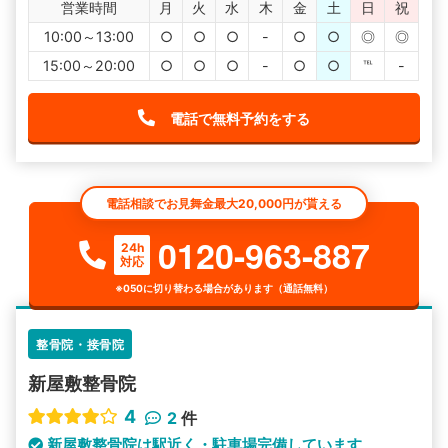
営業時間
月
火
水
木
金
土
日
祝
10:00～13:00
○
○
○
-
○
○
◎
◎
15:00～20:00
○
○
○
-
○
○
℡
-
電話で無料予約をする
電話相談でお見舞金最大20,000円が貰える
0120-963-887
24h
対応
※050に切り替わる場合があります（通話無料）
整骨院・接骨院
新屋敷整骨院
4
2
件
新屋敷整骨院は駅近く・駐車場完備しています