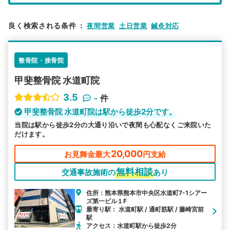
エリア
熊本県
熊本市中央区
良く検索される条件
：
夜間営業
土日営業
鍼灸対応
検索する
整骨院・接骨院
詳細条件で絞り込む
甲斐整骨院 水道町院
その他の検索方法
3.5
-
件
駅から探す
院名から探す
甲斐整骨院 水道町院は駅から徒歩2分です。
当院は駅から徒歩2分の大通り沿いで夜間も心配なくご来院いた
だけます。
20,000
お見舞金最大
円支給
無料相談
交通事故施術の
あり
住所：熊本県熊本市中央区水道町7-1シアー
ズ第一ビル１F
最寄り駅： 水道町駅 / 通町筋駅 / 藤崎宮前
駅
アクセス：水道町駅から徒歩2分