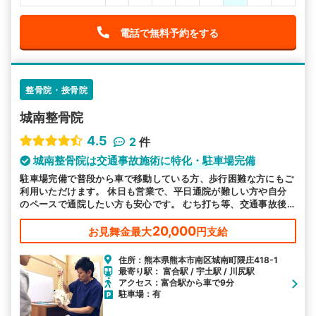
電話で無料予約をする
整骨院・接骨院
城南整骨院
4.5
2
件
城南整骨院は交通事故施術に特化・駐車場完備
駐車場完備で普段から車で移動している方、歩行困難な方にもご
利用いただけます。 休日も営業で、平日通院が難しい方や自分
のペースで通院したい方も安心です。 むち打ち等、交通事故後
の各症状の施術を得意としています。
20,000
お見舞金最大
円支給
住所：熊本県熊本市南区城南町隈庄418-1
最寄り駅： 富合駅 / 宇土駅 / 川尻駅
アクセス：富合駅から車で9分
駐車場：有