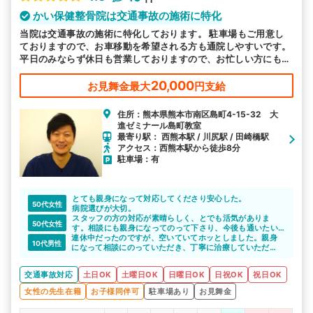
かい保健整骨院は交通事故の施術に特化
当院は交通事故の施術に特化しております。 駐車場もご用意し
ておりますので、お車移動を希望される方も通院しやすいです。
平日のみならず休日も営業しておりますので、お忙しい方にも通
いやすい環境を整えております。皆様のお越しをお待ちしており
ます。
20,000
お見舞金最大
円支給
住所：熊本県熊本市南区島町4-15-32 大
進ゼミナール島町教室
最寄り駅： 西熊本駅 / 川尻駅 / 田崎橋駅
アクセス：西熊本駅から徒歩8分
駐車場：有
とても親身になって対応してくださり安心した。
50代女性
病院選びが大切。
スタッフの方の対応が素晴らしく、とでも活気がありま
50代女性
す。相談にも親身になってのって下さり、今後も通いたい
連休中だったのですが、空いていてホッとしました。親身
です。
10代男性
になって相談にのっていただき、丁寧に治療していただ
き、安心して完治まで通院出来ました。
交通事故対応
土日OK
土曜日OK
日曜日OK
日祝OK
祝日OK
女性の先生在籍
お子様同伴可
駐車場あり
お見舞金