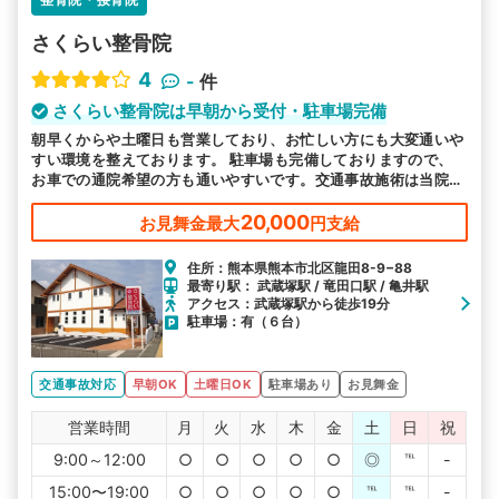
さくらい整骨院
4
-
件
さくらい整骨院は早朝から受付・駐車場完備
朝早くからや土曜日も営業しており、お忙しい方にも大変通いや
すい環境を整えております。 駐車場も完備しておりますので、
お車での通院希望の方も通いやすいです。交通事故施術は当院に
お任せください。
20,000
お見舞金最大
円支給
住所：熊本県熊本市北区龍田8-9−88
最寄り駅： 武蔵塚駅 / 竜田口駅 / 亀井駅
アクセス：武蔵塚駅から徒歩19分
駐車場：有（６台）
交通事故対応
早朝OK
土曜日OK
駐車場あり
お見舞金
営業時間
月
火
水
木
金
土
日
祝
9:00～12:00
○
○
○
○
○
◎
℡
-
15:00〜19:00
○
○
○
○
○
℡
℡
-