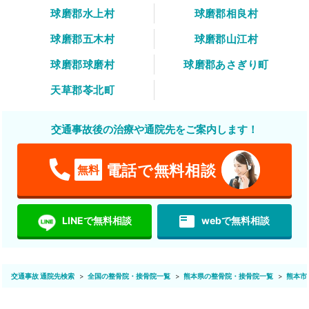
球磨郡水上村
球磨郡相良村
球磨郡五木村
球磨郡山江村
球磨郡球磨村
球磨郡あさぎり町
天草郡苓北町
交通事故後の治療や通院先をご案内します！
電話で無料相談
無料
featured_play_list
LINEで無料相談
webで無料相談
交通事故 通院先検索
全国の整骨院・接骨院一覧
熊本県の整骨院・接骨院一覧
熊本市