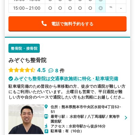
15:00～21:00
○
○
○
○
○
◎
℡
-
電話で無料予約をする
整骨院・接骨院
みぞぐち整骨院
4.5
8
件
みぞぐち整骨院は交通事故施術に特化・駐車場完備
駐車場完備のため普段から車移動の方、徒歩での通院が難しい方
にもご利用いただいています。 土曜日も営業で、平日通院が難
しい方や自分のペースで通院したい方もお気軽にお越しくださ
い。 お子様連れも可能ですのでご安心ください。むち打ち等、
住所：熊本県熊本市中央区水前寺4丁目52-
交通事故後の各症状を得意としています。
51
最寄り駅： 水前寺駅 / 八丁馬場駅 / 東海学
園前駅
アクセス：水前寺駅から徒歩16分
駐車場：有（10台）