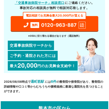
「交通事故病院サーチ」相談窓口
にご連絡ください。
事故対応の相談員が無料で相談対応致します。
電話相談でお見舞金最大20,000円が貰える
0120-963-887
24h
無料
対応
※050に切り替わる場合があります（通話無料）
交通事故病院サーチから
ご予約・通院された方には
20,000
最大
円
のお見舞金支給中！
通町筋駅
6件
2026/08/08時点で
には
の整骨院や接骨院があり、整骨院の
詳細情報や口コミ等からむちうちや腰椎捻挫に最適な通院先を見つけること
ができます。
熊本市の区から