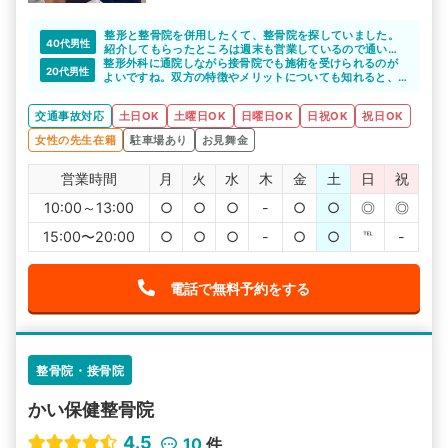
整形と整骨院を併用したくて、整骨院を探していました。
40代男性
紹介してもらったところは週末も営業しているので通い安
整形外科に通院しながら接骨院でも施術を受けられるのが
かったです。また、先生もきちんとこちらの話を聞いて、
20代男性
よいですね。双方の特徴やメリットについても知れると、
説明もしっかりとしてもらえたので、安心して通院するこ
しっかりと通院できると思います。
とができました。
交通事故対応
土日OK
土曜日OK
日曜日OK
日祝OK
祝日OK
女性の先生在籍
駐車場あり
お見舞金
営業時間
月
火
水
木
金
土
日
祝
10:00～13:00
○
○
○
-
○
○
◎
◎
15:00〜20:00
○
○
○
-
○
○
℡
-
電話で無料予約をする
整骨院・接骨院
かい保健整骨院
4.5
10
件