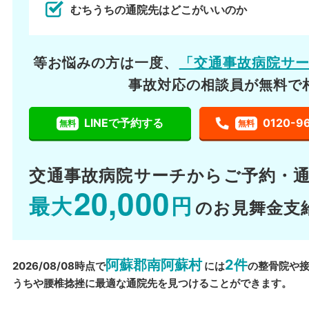
むちうちの通院先はどこがいいのか
等お悩みの方は一度、
「交通事故病院サ
事故対応の相談員が無料で
LINEで予約する
0120-9
無料
無料
交通事故病院サーチから
ご予約・
20,000
最大
円
のお見舞金支
阿蘇郡南阿蘇村
2件
2026/08/08時点で
には
の整骨院や
うちや腰椎捻挫に最適な通院先を見つけることができます。