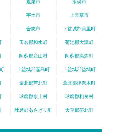
荒尾市
水俣市
宇土市
上天草市
合志市
下益城郡美里町
町
玉名郡和水町
菊池郡大津町
町
阿蘇郡産山村
阿蘇郡高森町
町
上益城郡嘉島町
上益城郡益城町
町
葦北郡芦北町
葦北郡津奈木町
町
球磨郡水上村
球磨郡相良村
村
球磨郡あさぎり町
天草郡苓北町