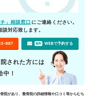
ーチ」相談窓口
にご連絡ください。
相談対応致します。
63-887
WEBで予約する
無料
通院された方には
給中！
接骨院があり、整骨院の詳細情報や口コミ等からむち