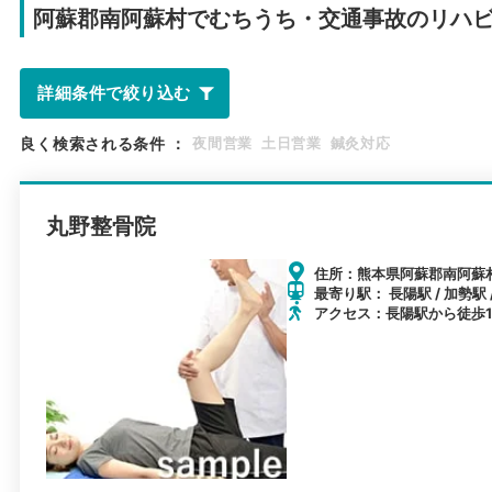
阿蘇郡南阿蘇村で
むちうち・交通事故のリハ
詳細条件で絞り込む
良く検索される条件
：
夜間営業
土日営業
鍼灸対応
丸野整骨院
住所：熊本県阿蘇郡南阿蘇村河
最寄り駅： 長陽駅 / 加勢駅
アクセス：長陽駅から徒歩1