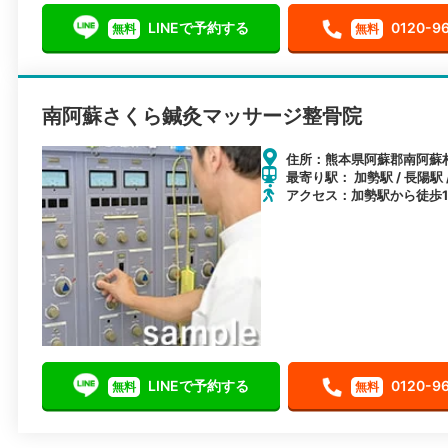
LINEで予約する
0120-9
無料
無料
南阿蘇さくら鍼灸マッサージ整骨院
住所：熊本県阿蘇郡南阿蘇村
最寄り駅： 加勢駅 / 長陽駅
アクセス：加勢駅から徒歩1
LINEで予約する
0120-9
無料
無料