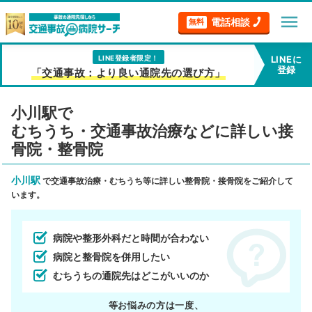
menu
電話相談
無料
LINE登録者限定！
LINEに
登録
「交通事故：より良い通院先の選び方」
小川駅で
むちうち・交通事故治療などに詳しい接
骨院・整骨院
小川駅
で交通事故治療・むちうち等に詳しい整骨院・接骨院をご紹介して
います。
病院や整形外科だと時間が合わない
病院と整骨院を併用したい
むちうちの通院先はどこがいいのか
等お悩みの方は一度、