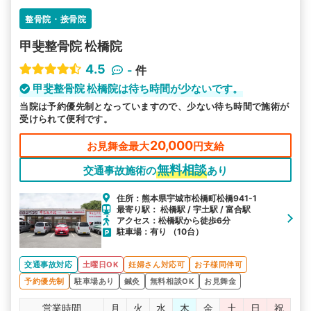
整骨院・接骨院
甲斐整骨院 松橋院
4.5
-
件
甲斐整骨院 松橋院は待ち時間が少ないです。
当院は予約優先制となっていますので、少ない待ち時間で施術が
受けられて便利です。
20,000
お見舞金最大
円支給
無料相談
交通事故施術の
あり
住所：熊本県宇城市松橋町松橋941-1
最寄り駅： 松橋駅 / 宇土駅 / 富合駅
アクセス：松橋駅から徒歩6分
駐車場：有り （10台）
交通事故対応
土曜日OK
妊婦さん対応可
お子様同伴可
予約優先制
駐車場あり
鍼灸
無料相談OK
お見舞金
営業時間
月
火
水
木
金
土
日
祝