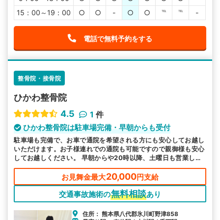
15：00～19：00
○
○
-
○
○
℡
℡
-
電話で無料予約をする
整骨院・接骨院
ひかわ整骨院
4.5
1
件
ひかわ整骨院は駐車場完備・早朝からも受付
駐車場も完備で、お車で通院を希望される方にも安心してお越し
いただけます。お子様連れでの通院も可能ですので親御様も安心
してお越しください。 早朝からや20時以降、土曜日も営業して
お忙しい方にも通いやすい環境を整え、皆様のお越しをお待ちし
ております。
20,000
お見舞金最大
円支給
無料相談
交通事故施術の
あり
住所： 熊本県八代郡氷川町野津858