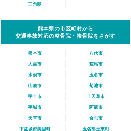
三角駅
熊本県の市区町村から
交通事故対応の整骨院・接骨院をさがす
熊本市
八代市
人吉市
荒尾市
水俣市
玉名市
山鹿市
菊池市
宇土市
上天草市
宇城市
阿蘇市
天草市
合志市
下益城郡美里町
玉名郡玉東町