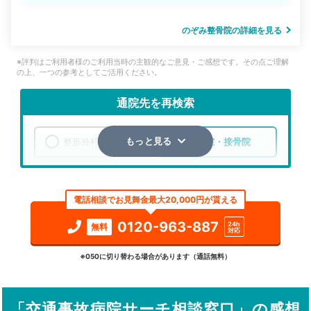
のぞみ整骨院の詳細を見る
※評判はご利用者様のご利用当時の主観的なご意見・ご感想です。その点ご理解
の上、一つの参考としてご活用ください。
通院先を再検索
整形外科
整骨院・接骨院
もっと見る
エリア
熊本県
宇城市
電話相談でお見舞金最大20,000円が貰える
検索する
0120-963-887
24h
無料
対応
詳細条件で絞り込む
※050に切り替わる場合があります（通話無料）
その他の検索方法
「交通事故病院サーチ相談窓口」の感想
駅から探す
院名から探す