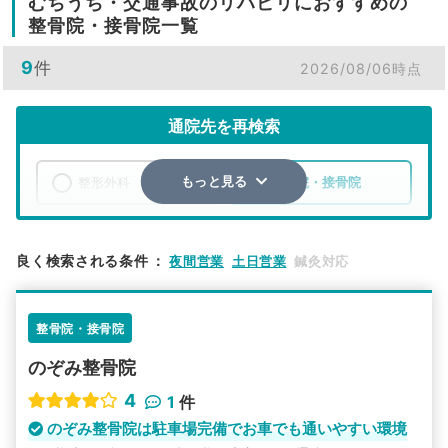
むちうち・交通事故のリハビリにおすすめの
整骨院・接骨院一覧
9
件
2026/08/06時点
通院先を再検索
整形外科
整骨院・接骨院
もっと見る
エリア
熊本県
宇城市
良く検索される条件
：
夜間営業
土日営業
鍼灸対応
検索する
整骨院・接骨院
詳細条件で絞り込む
のぞみ整骨院
その他の検索方法
4
1
件
駅から探す
院名から探す
のぞみ整骨院は駐車場完備でお車でも通いやすい環境