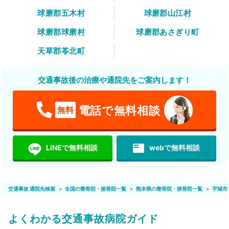
球磨郡五木村
球磨郡山江村
球磨郡球磨村
球磨郡あさぎり町
天草郡苓北町
交通事故後の治療や通院先をご案内します！
電話で無料相談
無料
featured_play_list
LINEで無料相談
webで無料相談
交通事故 通院先検索
全国の整骨院・接骨院一覧
熊本県の整骨院・接骨院一覧
宇城市
よくわかる交通事故病院ガイド