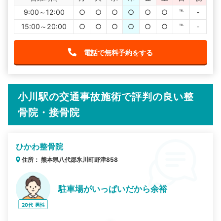
9:00～12:00
○
○
○
○
○
○
℡
-
15:00～20:00
○
○
○
○
○
○
℡
-
電話で無料予約をする
小川駅の交通事故施術で評判の良い整
骨院・接骨院
ひかわ整骨院
住所： 熊本県八代郡氷川町野津858
駐車場がいっぱいだから余裕
20代
男性