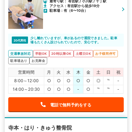
最寄り駅： 有佐駅 / 小川駅 / 千丁駅
アクセス：有佐駅から徒歩19分
駐車場：有（6〜10台）
少し離れていますが、車があるので通院できました。駐車
20代男性
場もたくさん設けられていたので、安心です。
交通事故対応
早朝OK
20時以降OK
土曜日OK
お子様同伴可
駐車場あり
お見舞金
営業時間
月
火
水
木
金
土
日
祝
8:00～12:00
○
○
○
○
○
◎
℡
-
14:00～20:30
○
○
○
-
○
℡
℡
-
電話で無料予約をする
寺本・はり・きゅう整骨院