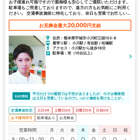
お子様連れ可能ですので親御様も安心してご通院いただけます。
駐車場もご用意しておりますので、遠方の方もお気軽にご利用く
ださい。 交通事故施術に特化しており、休日も営業でお忙しい
方も通いやすいと好評です。
20,000
お見舞金最大
円支給
住所：熊本県宇城市小川町江頭153-8
最寄り駅： 小川駅 / 有佐駅 / 松橋駅
アクセス：小川駅から徒歩18分
駐車場：有（10台以上）
平日だけでの通院では不安がありましたが、のぞみ整骨院
30代男性
は土日も営業しているのでしっかり施術を受けることがで
きました。
交通事故対応
土日OK
土曜日OK
日曜日OK
日祝OK
お子様同伴可
駐車場あり
お見舞金
営業時間
月
火
水
木
金
土
日
祝
9：00～13：00
○
○
○
○
○
○
○
-