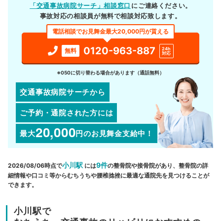
「交通事故病院サーチ」相談窓口
にご連絡ください。
事故対応の相談員が無料で相談対応致します。
電話相談でお見舞金最大20,000円が貰える
0120-963-887
24h
無料
対応
※050に切り替わる場合があります（通話無料）
交通事故病院サーチから
ご予約・通院された方には
20,000
最大
円
のお見舞金支給中！
小川駅
9件
2026/08/06時点で
には
の整骨院や接骨院があり、整骨院の詳
細情報や口コミ等からむちうちや腰椎捻挫に最適な通院先を見つけることが
できます。
小川駅で