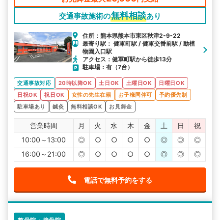
無料相談
交通事故施術の
あり
住所：熊本県熊本市東区秋津2-9-22
最寄り駅： 健軍町駅 / 健軍交番前駅 / 動植
物園入口駅
アクセス：健軍町駅から徒歩13分
駐車場：有（7台）
交通事故対応
20時以降OK
土日OK
土曜日OK
日曜日OK
日祝OK
祝日OK
女性の先生在籍
お子様同伴可
予約優先制
駐車場あり
鍼灸
無料相談OK
お見舞金
営業時間
月
火
水
木
金
土
日
祝
10:00～13:00
◎
○
○
○
○
◎
◎
◎
16:00～21:00
◎
○
○
○
○
◎
◎
◎
電話で無料予約をする