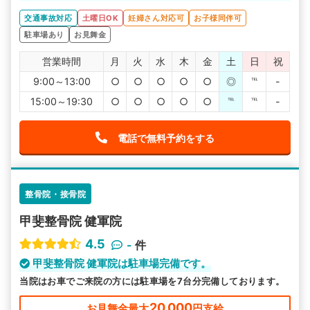
交通事故対応
土曜日OK
妊婦さん対応可
お子様同伴可
駐車場あり
お見舞金
営業時間
月
火
水
木
金
土
日
祝
9:00～13:00
○
○
○
○
○
◎
℡
-
15:00～19:30
○
○
○
○
○
℡
℡
-
電話で無料予約をする
整骨院・接骨院
甲斐整骨院 健軍院
4.5
-
件
甲斐整骨院 健軍院は駐車場完備です。
当院はお車でご来院の方には駐車場を7台分完備しております。
20,000
お見舞金最大
円支給