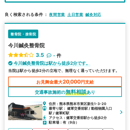
エリア
熊本県
熊本市東区
良く検索される条件
：
夜間営業
土日営業
鍼灸対応
検索する
整骨院・接骨院
詳細条件で絞り込む
今川鍼灸整骨院
その他の検索方法
3.5
-
件
駅から探す
院名から探す
今川鍼灸整骨院は駅から徒歩2分です。
当院は駅から徒歩2分の立地で、無理なく通っていただけます。
20,000
お見舞金最大
円支給
無料相談
交通事故施術の
あり
住所：熊本県熊本市東区新生1-3-20
最寄り駅： 健軍交番前駅 / 動植物園入口
駅 / 健軍町駅
アクセス：健軍交番前駅から徒歩2分
駐車場：有（9台）