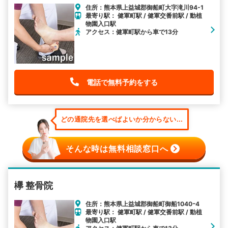
住所：熊本県上益城郡御船町大字滝川94-1
最寄り駅： 健軍町駅 / 健軍交番前駅 / 動植
物園入口駅
アクセス：健軍町駅から車で13分
電話で無料予約をする
どの通院先を選べばよいか分からない...
そんな時は無料相談窓口へ
欅 整骨院
住所：熊本県上益城郡御船町御船1040ｰ4
最寄り駅： 健軍町駅 / 健軍交番前駅 / 動植
物園入口駅