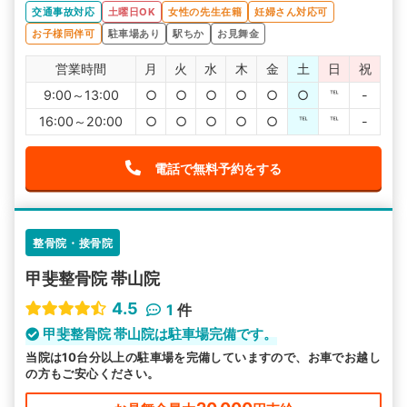
です。
交通事故対応
土曜日OK
女性の先生在籍
妊婦さん対応可
お子様同伴可
駐車場あり
駅ちか
お見舞金
営業時間
月
火
水
木
金
土
日
祝
9:00～13:00
○
○
○
○
○
○
℡
-
16:00～20:00
○
○
○
○
○
℡
℡
-
電話で無料予約をする
整骨院・接骨院
甲斐整骨院 帯山院
4.5
1
件
甲斐整骨院 帯山院は駐車場完備です。
当院は10台分以上の駐車場を完備していますので、お車でお越し
の方もご安心ください。