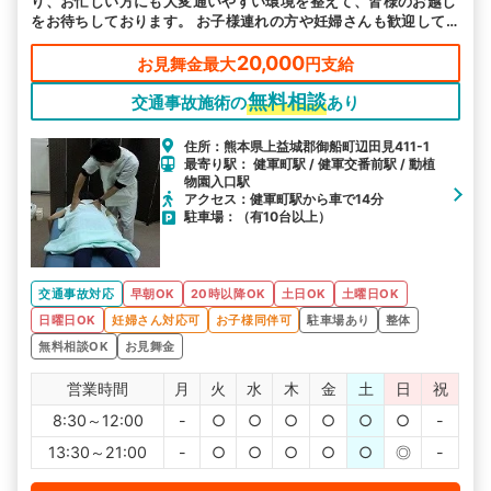
り、お忙しい方にも大変通いやすい環境を整えて、皆様のお越し
をお待ちしております。 お子様連れの方や妊婦さんも歓迎して
おります。ご不安なことはお気軽にご相談ください。駐車場も完
備しておりますので、ご利用ください。
20,000
お見舞金最大
円支給
無料相談
交通事故施術の
あり
住所：熊本県上益城郡御船町辺田見411-1
最寄り駅： 健軍町駅 / 健軍交番前駅 / 動植
物園入口駅
アクセス：健軍町駅から車で14分
駐車場：（有10台以上）
交通事故対応
早朝OK
20時以降OK
土日OK
土曜日OK
日曜日OK
妊婦さん対応可
お子様同伴可
駐車場あり
整体
無料相談OK
お見舞金
営業時間
月
火
水
木
金
土
日
祝
8:30～12:00
-
○
○
○
○
○
○
-
13:30～21:00
-
○
○
○
○
○
◎
-