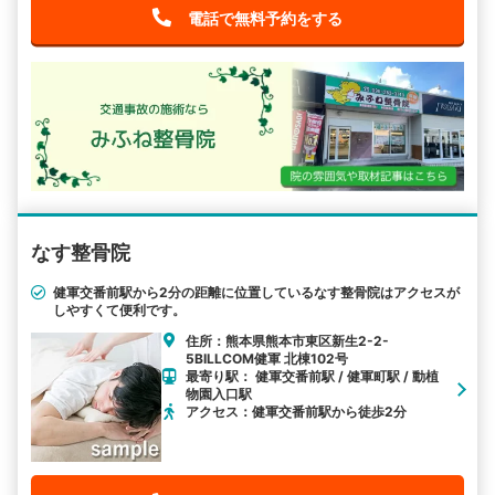
電話で無料予約をする
なす整骨院
健軍交番前駅から2分の距離に位置しているなす整骨院はアクセスが
しやすくて便利です。
住所：熊本県熊本市東区新生2-2-
5BILLCOM健軍 北棟102号
最寄り駅： 健軍交番前駅 / 健軍町駅 / 動植
物園入口駅
アクセス：健軍交番前駅から徒歩2分