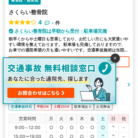
整骨院・接骨院
さくらい整骨院
4
-
件
さくらい整骨院は早朝から受付・駐車場完備
朝早くからや土曜日も営業しており、お忙しい方にも大変通いや
すい環境を整えております。 駐車場も完備しておりますので、
お車での通院希望の方も通いやすいです。交通事故施術は当院に
お任せください。
×
20,000
お見舞金最大
円支給
住所：熊本県熊本市北区龍田8-9−88
最寄り駅： 武蔵塚駅 / 竜田口駅 / 亀井駅
アクセス：武蔵塚駅から徒歩19分
駐車場：有（６台）
交通事故対応
早朝OK
土曜日OK
駐車場あり
お見舞金
営業時間
月
火
水
木
金
土
日
祝
9:00～12:00
○
○
○
○
○
◎
℡
-
15:00〜19:00
○
○
○
○
○
℡
℡
-