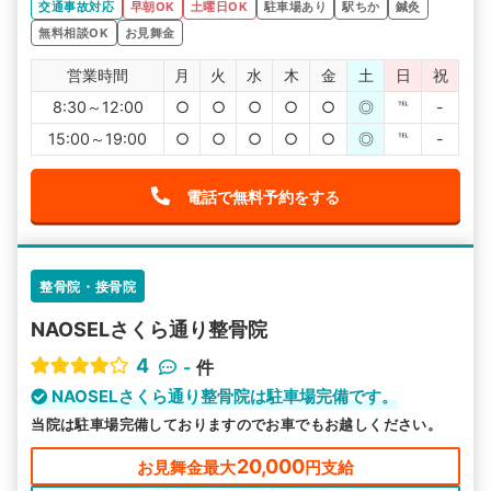
交通事故対応
早朝OK
土曜日OK
駐車場あり
駅ちか
鍼灸
無料相談OK
お見舞金
営業時間
月
火
水
木
金
土
日
祝
8:30～12:00
○
○
○
○
○
◎
℡
-
15:00～19:00
○
○
○
○
○
◎
℡
-
電話で無料予約をする
整骨院・接骨院
NAOSELさくら通り整骨院
4
-
件
NAOSELさくら通り整骨院は駐車場完備です。
当院は駐車場完備しておりますのでお車でもお越しください。
20,000
お見舞金最大
円支給