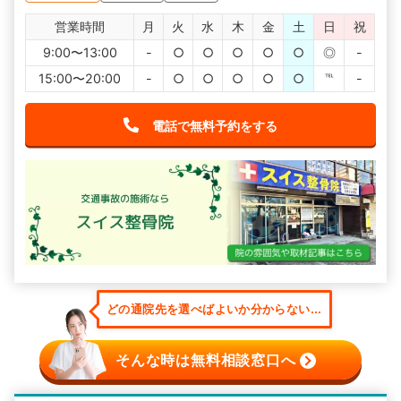
営業時間
月
火
水
木
金
土
日
祝
9:00〜13:00
-
○
○
○
○
○
◎
-
15:00〜20:00
-
○
○
○
○
○
℡
-
電話で無料予約をする
どの通院先を選べばよいか分からない...
そんな時は無料相談窓口へ