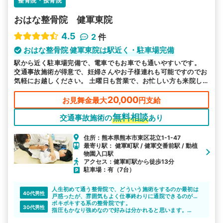
整骨院・接骨院
おはな整骨院 健軍東院
4.5
2
件
おはな整骨院 健軍東院は駅近く・駐車場完備
駅から近く駐車場完備で、電車でもお車でも通いやすいです。
交通事故施術が得意で、妊婦さんやお子様連れも可能ですのでお
気軽にお越しください。 土曜日も営業で、お忙しい方も来院し
やすい環境で皆様のお越しをお待ちしております。
20,000
お見舞金最大
円支給
無料相談
交通事故施術の
あり
住所：熊本県熊本市東区花立1-1-47
最寄り駅： 健軍町駅 / 健軍交番前駅 / 動植
物園入口駅
アクセス：健軍町駅から徒歩13分
駐車場：有（7台）
人生初めて通う整骨院で、どういう施術をするのか最初は
40代男性
戸惑ったが、雰囲気もよく仕事終わりに通院できるのが良
かった。
ボキボキする系の整骨院です。
30代男性
指圧もかなり強めなので好みは分かれると思います。
整形外科との横のつながりはあまりないようで、少し残念