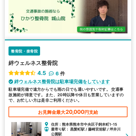
整骨院・接骨院
絆ウェルネス整骨院
4.5
6
件
絆ウェルネス整骨院は駐車場完備をしています
駐車場完備で遠方からでも雨の日でも通いやすいです。 交通事
故施術が得意です。また、20時以降や休日も営業していますの
で、お忙しい方は是非ご利用ください。
20,000
お見舞金最大
円支給
住所：熊本県熊本市中央区子飼本町1-15
最寄り駅： 黒髪町駅 / 藤崎宮前駅 / 坪井川
公園駅