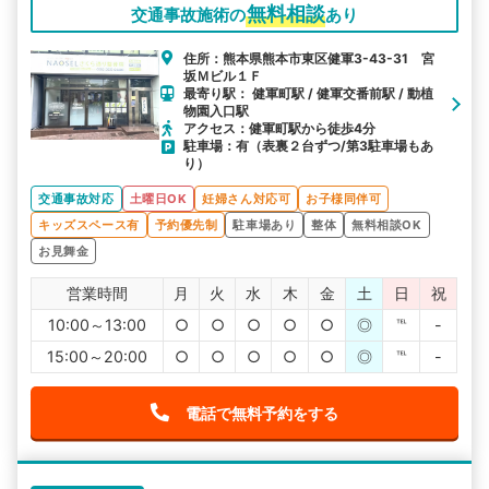
無料相談
交通事故施術の
あり
住所：熊本県熊本市東区健軍3-43-31 宮
坂Ｍビル１Ｆ
最寄り駅： 健軍町駅 / 健軍交番前駅 / 動植
物園入口駅
アクセス：健軍町駅から徒歩4分
駐車場：有（表裏２台ずつ/第3駐車場もあ
り）
交通事故対応
土曜日OK
妊婦さん対応可
お子様同伴可
キッズスペース有
予約優先制
駐車場あり
整体
無料相談OK
お見舞金
営業時間
月
火
水
木
金
土
日
祝
10:00～13:00
○
○
○
○
○
◎
℡
-
15:00～20:00
○
○
○
○
○
◎
℡
-
電話で無料予約をする