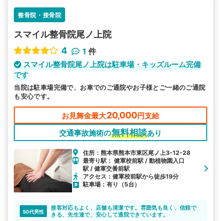
整骨院・接骨院
スマイル整骨院尾ノ上院
4
1
件
スマイル整骨院尾ノ上院は駐車場・キッズルーム完備
です
当院は駐車場完備で、お車でのご通院やお子様とご一緒のご通院
も安心です。
20,000
お見舞金最大
円支給
無料相談
交通事故施術の
あり
住所：熊本県熊本市東区尾ノ上3-12-28
最寄り駅： 健軍校前駅 / 動植物園入口
駅 / 健軍交番前駅
アクセス：健軍校前駅から徒歩19分
駐車場：有り（5台）
接客対応もよく、店舗も清潔です。雰囲気も良く、信頼で
50代男性
きる、先生達で、安心して通院できています。