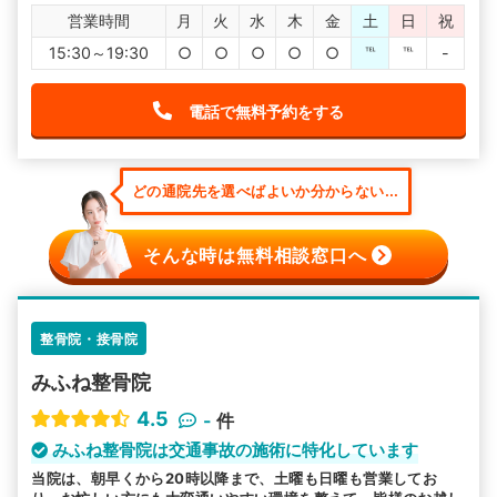
営業時間
月
火
水
木
金
土
日
祝
15:30～19:30
○
○
○
○
○
℡
℡
-
電話で無料予約をする
どの通院先を選べばよいか分からない...
そんな時は無料相談窓口へ
整骨院・接骨院
みふね整骨院
4.5
-
件
みふね整骨院は交通事故の施術に特化しています
当院は、朝早くから20時以降まで、土曜も日曜も営業してお