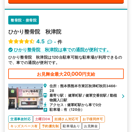
整骨院・接骨院
ひかり整骨院 秋津院
4.5
-
件
ひかり整骨院 秋津院は車での通院が便利です。
ひかり整骨院 秋津院は120台駐車可能な駐車場が利用できるの
で、車での通院が便利です。
20,000
お見舞金最大
円支給
住所：熊本県熊本市東区秋津町秋田3466-
28
最寄り駅： 健軍町駅 / 健軍交番前駅 / 動植
物園入口駅
アクセス：健軍町駅から車で3分
駐車場：有（120台）
交通事故対応
土曜日OK
妊婦さん対応可
お子様同伴可
キッズスペース有
予約優先制
駐車場あり
お見舞金