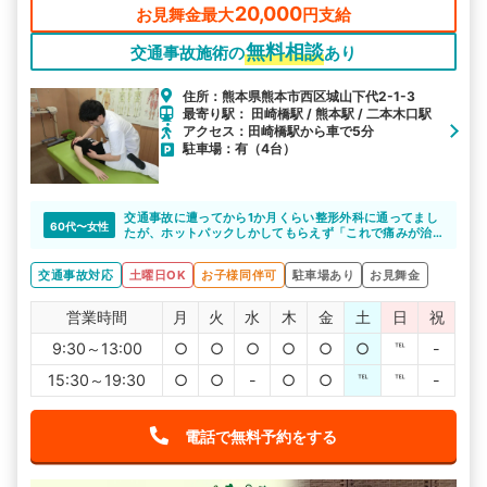
20,000
お見舞金最大
円支給
無料相談
交通事故施術の
あり
住所：熊本県熊本市西区城山下代2-1-3
最寄り駅： 田崎橋駅 / 熊本駅 / 二本木口駅
アクセス：田崎橋駅から車で5分
駐車場：有（4台）
交通事故に遭ってから1か月くらい整形外科に通ってまし
60代〜女性
たが、ホットパックしかしてもらえず「これで痛みが治
るのか」不安でした。
ひかり整骨院さんに相談した所、施術できると言っても
交通事故対応
土曜日OK
お子様同伴可
駐車場あり
お見舞金
らえたので、通い始めたら痛い所がどこか分からなかっ
た位の痛みが、どんどん良くなっていくのが実感出来ま
した。先生たちもその都度話をしっかりと聞いてくれ一
営業時間
月
火
水
木
金
土
日
祝
生懸命してくれます。ひかり整骨院の先生方いつもあり
がとうございます。
9:30～13:00
○
○
○
○
○
○
℡
-
15:30～19:30
○
○
-
○
○
℡
℡
-
電話で無料予約をする