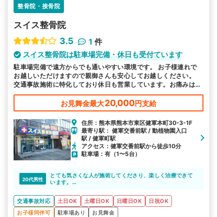
整骨院・接骨院
スイス整骨院
3.5
1
件
スイス整骨院は駐車場完備・休日も受付ています
駐車場完備で遠方からでも通いやすい環境です。 お子様連れで
お越しいただけますので親御さんも安心してお越しください。
交通事故施術に特化しており休日も営業しています。お痛みは諦
めないで実績豊富な当院へお任せください。
20,000
お見舞金最大
円支給
住所：熊本県熊本市東区健軍本町30-3-1F
最寄り駅： 健軍交番前駅 / 動植物園入口
駅 / 健軍町駅
アクセス：健軍交番前駅から徒歩10分
駐車場：有（1〜5台）
とても気さくな人が施術してくださり、楽しく治療できて
20代男性
います。
場所も通院しやすい場所を教えてもらい助かりました
交通事故対応
土日OK
土曜日OK
日曜日OK
日祝OK
お子様同伴可
駐車場あり
お見舞金