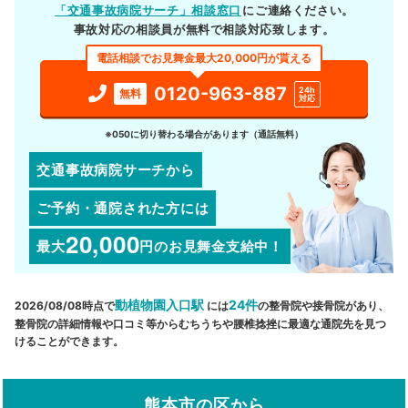
「交通事故病院サーチ」相談窓口
にご連絡ください。
事故対応の相談員が無料で相談対応致します。
電話相談でお見舞金最大20,000円が貰える
0120-963-887
24h
無料
対応
※050に切り替わる場合があります（通話無料）
交通事故病院サーチから
ご予約・通院された方には
20,000
最大
円
のお見舞金支給中！
動植物園入口駅
24件
2026/08/08時点で
には
の整骨院や接骨院があり、
整骨院の詳細情報や口コミ等からむちうちや腰椎捻挫に最適な通院先を見つ
けることができます。
熊本市の区から