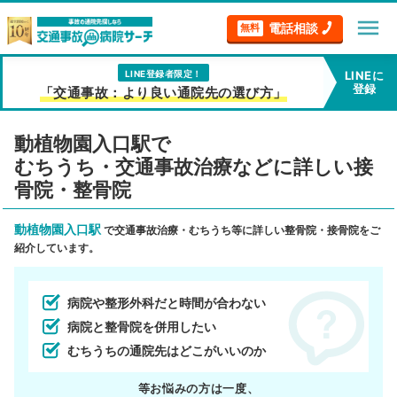
menu
電話相談
無料
LINE登録者限定！
LINEに
登録
「交通事故：より良い通院先の選び方」
動植物園入口駅で
むちうち・交通事故治療などに詳しい接
骨院・整骨院
動植物園入口駅
で交通事故治療・むちうち等に詳しい整骨院・接骨院をご
紹介しています。
病院や整形外科だと時間が合わない
病院と整骨院を併用したい
むちうちの通院先はどこがいいのか
等お悩みの方は一度、