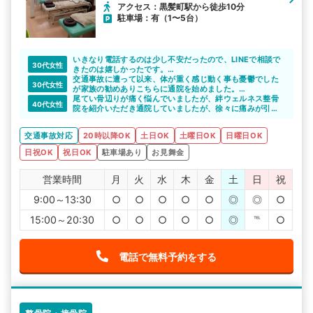
アクセス：黒髪町駅から徒歩10分
駐車場：有（1〜5台）
いきなり電話するのは少し不安だったので、LINEで相談で
30代女性
きたのは嬉しかったです。
気になっていた整骨院のメリットを教えてもらえたので、
交通事故に遭って以来、体が重く感じ動く事も憂鬱でした
30代女性
通院をしたいと思えました。丁寧な対応をしていただいて
が家族の勧めありこちらに通院を始めました。
感謝しています。
体が重く車移動なので敷地内に駐車場がある整骨院は非常
尾てい骨辺りが痛く悩んでいましたが、絆ウェルネス整骨
40代女性
に助かりました。先生も優しく定期的に通院を続けていこ
院を紹介いただき通院していましたが、徐々に痛みが引い
うと思います。
ていき日常生活が普通に出来るようになりました。
交通事故対応
20時以降OK
土日OK
土曜日OK
日曜日OK
日祝OK
祝日OK
駐車場あり
お見舞金
営業時間
月
火
水
木
金
土
日
祝
9:00～13:30
○
○
○
○
○
◎
◎
○
15:00～20:30
○
○
○
○
○
◎
℡
○
電話で無料予約をする