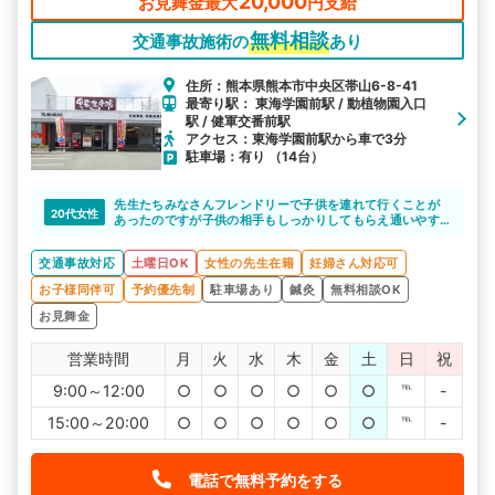
20,000
お見舞金最大
円支給
無料相談
交通事故施術の
あり
住所：熊本県熊本市中央区帯山6-8-41
最寄り駅： 東海学園前駅 / 動植物園入口
駅 / 健軍交番前駅
アクセス：東海学園前駅から車で3分
駐車場：有り （14台）
先生たちみなさんフレンドリーで子供を連れて行くことが
20代女性
あったのですが子供の相手もしっかりしてもらえ通いやす
い環境でした
交通事故対応
土曜日OK
女性の先生在籍
妊婦さん対応可
お子様同伴可
予約優先制
駐車場あり
鍼灸
無料相談OK
お見舞金
営業時間
月
火
水
木
金
土
日
祝
9:00～12:00
○
○
○
○
○
○
℡
-
15:00～20:00
○
○
○
○
○
○
℡
-
電話で無料予約をする