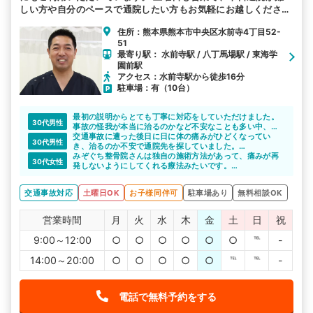
しい方や自分のペースで通院したい方もお気軽にお越しくださ
い。 お子様連れも可能ですのでご安心ください。むち打ち等、
住所：熊本県熊本市中央区水前寺4丁目52-
交通事故後の各症状を得意としています。
51
最寄り駅： 水前寺駅 / 八丁馬場駅 / 東海学
園前駅
アクセス：水前寺駅から徒歩16分
駐車場：有（10台）
最初の説明からとても丁寧に対応をしていただけました。
30代男性
事故の怪我が本当に治るのかなど不安なことも多い中、
色々と相談できたのでこちらにお世話になり良かったと思
交通事故に遭った後日に日に体の痛みがひどくなってい
30代男性
いました。
き、治るのか不安で通院先を探していました。
紹介してもらった整骨院で、しっかり治療を受けることが
みぞぐち整骨院さんは独自の施術方法があって、痛みが再
30代女性
できて回復できたのでよかったです。
発しないようにしてくれる療法みたいです。
丁寧な説明をしてもらい、いいなと思いました。
今後が楽しみです。
交通事故対応
土曜日OK
お子様同伴可
駐車場あり
無料相談OK
営業時間
月
火
水
木
金
土
日
祝
9:00～12:00
○
○
○
○
○
○
℡
-
14:00～20:00
○
○
○
○
○
℡
℡
-
電話で無料予約をする