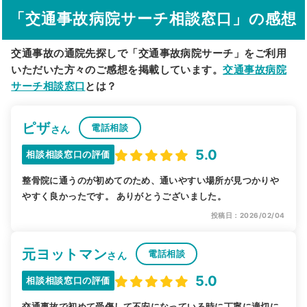
「交通事故病院サーチ相談窓口」の感想
駅から探す
院名から探す
交通事故の通院先探しで「交通事故病院サーチ」をご利用
いただいた方々のご感想を掲載しています。
交通事故病院
サーチ相談窓口
とは？
ピザ
電話相談
さん
5.0
相談相談窓口の評価
整骨院に通うのが初めてのため、通いやすい場所が見つかりや
やすく良かったです。 ありがとうございました。
投稿日：2026/02/04
元ヨットマン
電話相談
さん
5.0
相談相談窓口の評価
交通事故で初めて受傷して不安になっている時に丁寧に適切に