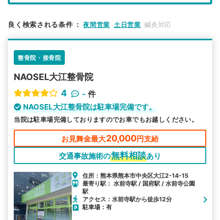
エリア
熊本県
熊本市中央区
良く検索される条件
：
夜間営業
土日営業
鍼灸対応
検索する
整骨院・接骨院
詳細条件で絞り込む
NAOSEL大江整骨院
その他の検索方法
4
-
件
駅から探す
院名から探す
NAOSEL大江整骨院は駐車場完備です。
当院は駐車場完備しておりますのでお車でもお越しください。
20,000
お見舞金最大
円支給
無料相談
交通事故施術の
あり
住所：熊本県熊本市中央区大江2-14-15
最寄り駅： 水前寺駅 / 国府駅 / 水前寺公園
駅
アクセス：水前寺駅から徒歩12分
駐車場：有