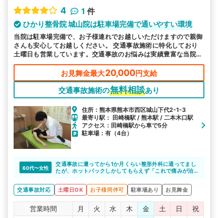
4
1
件
ひかり整骨院 城山院は駐車場完備で通いやすい環境
当院は駐車場完備で、お子様連れでお越しいただけますので親御
さんも安心してお越しください。 交通事故施術に特化しており
土曜日も営業しています。交通事故のお悩みは実績豊富な当院へ
お任せください。
20,000
お見舞金最大
円支給
無料相談
交通事故施術の
あり
住所：熊本県熊本市西区城山下代2-1-3
最寄り駅： 田崎橋駅 / 熊本駅 / 二本木口駅
アクセス：田崎橋駅から車で5分
駐車場：有（4台）
交通事故に遭ってから1か月くらい整形外科に通ってまし
60代〜女性
たが、ホットパックしかしてもらえず「これで痛みが治
るのか」不安でした。
ひかり整骨院さんに相談した所、施術できると言っても
交通事故対応
土曜日OK
お子様同伴可
駐車場あり
お見舞金
らえたので、通い始めたら痛い所がどこか分からなかっ
た位の痛みが、どんどん良くなっていくのが実感出来ま
した。先生たちもその都度話をしっかりと聞いてくれ一
営業時間
月
火
水
木
金
土
日
祝
生懸命してくれます。ひかり整骨院の先生方いつもあり