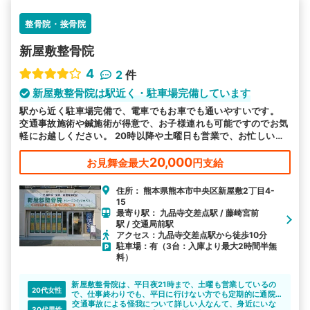
整骨院・接骨院
新屋敷整骨院
4
2
件
新屋敷整骨院は駅近く・駐車場完備しています
駅から近く駐車場完備で、電車でもお車でも通いやすいです。
交通事故施術や鍼施術が得意で、お子様連れも可能ですのでお気
軽にお越しください。 20時以降や土曜日も営業で、お忙しい方
も来院しやすい環境で皆様のお越しをお待ちしております。
20,000
お見舞金最大
円支給
住所： 熊本県熊本市中央区新屋敷2丁目4-
15
最寄り駅： 九品寺交差点駅 / 藤崎宮前
駅 / 交通局前駅
アクセス：九品寺交差点駅から徒歩10分
駐車場：有（3台：入庫より最大2時間半無
料）
新屋敷整骨院は、平日夜21時まで、土曜も営業しているの
20代女性
で、仕事終わりでも、平日に行けない方でも定期的に通院
できると思います。場所も熊本市の中心部にある、映画館
交通事故による怪我について詳しい人なんて、身近にいな
30代男性