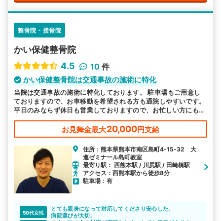
整骨院・接骨院
かい保健整骨院
4.5
10
件
かい保健整骨院は交通事故の施術に特化
当院は交通事故の施術に特化しております。 駐車場もご用意し
ておりますので、お車移動を希望される方も通院しやすいです。
平日のみならず休日も営業しておりますので、お忙しい方にも通
いやすい環境を整えております。皆様のお越しをお待ちしており
ます。
20,000
お見舞金最大
円支給
住所：熊本県熊本市南区島町4-15-32 大
進ゼミナール島町教室
最寄り駅： 西熊本駅 / 川尻駅 / 田崎橋駅
アクセス：西熊本駅から徒歩8分
駐車場：有
とても親身になって対応してくださり安心した。
50代女性
病院選びが大切。