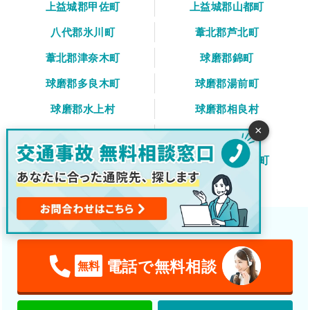
上益城郡甲佐町
上益城郡山都町
八代郡氷川町
葦北郡芦北町
葦北郡津奈木町
球磨郡錦町
球磨郡多良木町
球磨郡湯前町
球磨郡水上村
球磨郡相良村
×
球磨郡五木村
球磨郡山江村
球磨郡球磨村
球磨郡あさぎり町
天草郡苓北町
交通事故後の治療や通院先をご案内します！
電話で無料相談
無料