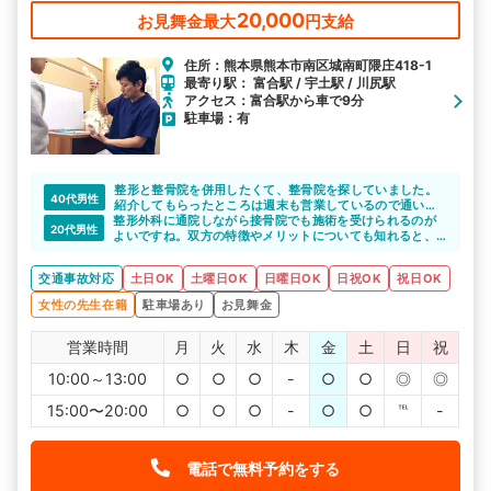
20,000
お見舞金最大
円支給
住所：熊本県熊本市南区城南町隈庄418-1
最寄り駅： 富合駅 / 宇土駅 / 川尻駅
アクセス：富合駅から車で9分
駐車場：有
整形と整骨院を併用したくて、整骨院を探していました。
40代男性
紹介してもらったところは週末も営業しているので通い安
整形外科に通院しながら接骨院でも施術を受けられるのが
かったです。また、先生もきちんとこちらの話を聞いて、
20代男性
よいですね。双方の特徴やメリットについても知れると、
説明もしっかりとしてもらえたので、安心して通院するこ
しっかりと通院できると思います。
とができました。
交通事故対応
土日OK
土曜日OK
日曜日OK
日祝OK
祝日OK
女性の先生在籍
駐車場あり
お見舞金
営業時間
月
火
水
木
金
土
日
祝
10:00～13:00
○
○
○
-
○
○
◎
◎
15:00〜20:00
○
○
○
-
○
○
℡
-
電話で無料予約をする