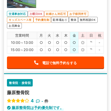
交通事故対応
土曜日OK
妊婦さん対応可
お子様同伴可
キッズスペース有
予約優先制
駐車場あり
整体
無料相談OK
お見舞金
営業時間
月
火
水
木
金
土
日
祝
10:00～13:00
○
○
○
○
○
◎
℡
-
15:00～20:00
○
○
○
○
○
◎
℡
-
電話で無料予約をする
整骨院・接骨院
藤原整骨院
4
-
件
藤原整骨院は予約優先制です。