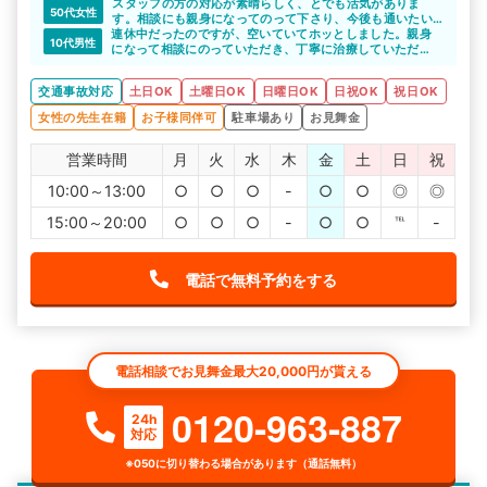
スタッフの方の対応が素晴らしく、とでも活気がありま
50代女性
す。相談にも親身になってのって下さり、今後も通いたい
連休中だったのですが、空いていてホッとしました。親身
です。
10代男性
になって相談にのっていただき、丁寧に治療していただ
き、安心して完治まで通院出来ました。
交通事故対応
土日OK
土曜日OK
日曜日OK
日祝OK
祝日OK
女性の先生在籍
お子様同伴可
駐車場あり
お見舞金
営業時間
月
火
水
木
金
土
日
祝
10:00～13:00
○
○
○
-
○
○
◎
◎
15:00～20:00
○
○
○
-
○
○
℡
-
電話で無料予約をする
電話相談でお見舞金最大20,000円が貰える
0120-963-887
24h
対応
※050に切り替わる場合があります（通話無料）