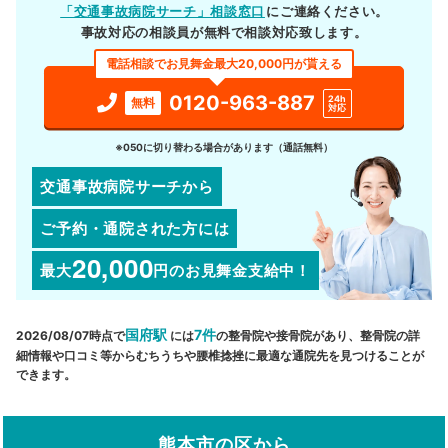
「交通事故病院サーチ」相談窓口
にご連絡ください。
事故対応の相談員が無料で相談対応致します。
電話相談でお見舞金最大20,000円が貰える
0120-963-887
24h
無料
対応
※050に切り替わる場合があります（通話無料）
交通事故病院サーチから
ご予約・通院された方には
20,000
最大
円
のお見舞金支給中！
国府駅
7件
2026/08/07時点で
には
の整骨院や接骨院があり、整骨院の詳
細情報や口コミ等からむちうちや腰椎捻挫に最適な通院先を見つけることが
できます。
熊本市の区から