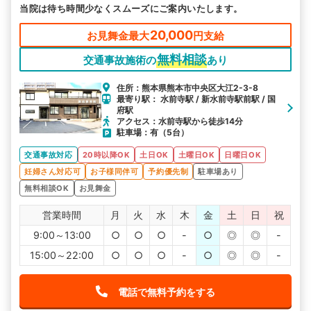
当院は待ち時間少なくスムーズにご案内いたします。
20,000
お見舞金最大
円支給
無料相談
交通事故施術の
あり
住所：熊本県熊本市中央区大江2-3-8
最寄り駅： 水前寺駅 / 新水前寺駅前駅 / 国
府駅
アクセス：水前寺駅から徒歩14分
駐車場：有（5台）
交通事故対応
20時以降OK
土日OK
土曜日OK
日曜日OK
妊婦さん対応可
お子様同伴可
予約優先制
駐車場あり
無料相談OK
お見舞金
営業時間
月
火
水
木
金
土
日
祝
9:00～13:00
○
○
○
-
○
◎
◎
-
15:00～22:00
○
○
○
-
○
◎
◎
-
電話で無料予約をする