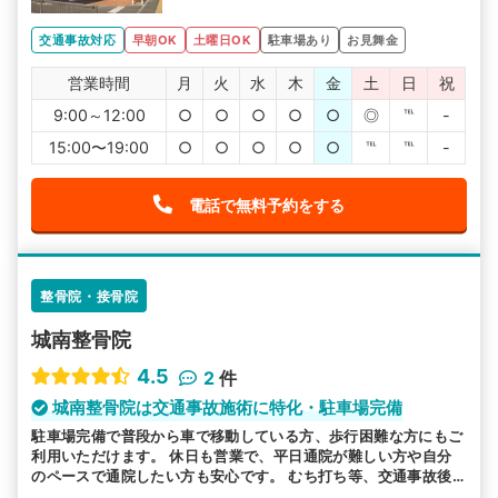
交通事故対応
早朝OK
土曜日OK
駐車場あり
お見舞金
営業時間
月
火
水
木
金
土
日
祝
9:00～12:00
○
○
○
○
○
◎
℡
-
15:00〜19:00
○
○
○
○
○
℡
℡
-
電話で無料予約をする
整骨院・接骨院
城南整骨院
4.5
2
件
城南整骨院は交通事故施術に特化・駐車場完備
駐車場完備で普段から車で移動している方、歩行困難な方にもご
利用いただけます。 休日も営業で、平日通院が難しい方や自分
のペースで通院したい方も安心です。 むち打ち等、交通事故後
の各症状の施術を得意としています。