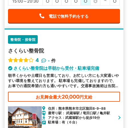
15:00～20:30
○
○
○
○
○
◎
℡
○
電話で無料予約をする
整骨院・接骨院
さくらい整骨院
4
-
件
さくらい整骨院は早朝から受付・駐車場完備
朝早くからや土曜日も営業しており、お忙しい方にも大変通いや
すい環境を整えております。 駐車場も完備しておりますので、
お車での通院希望の方も通いやすいです。交通事故施術は当院に
お任せください。
20,000
お見舞金最大
円支給
住所：熊本県熊本市北区龍田8-9−88
最寄り駅： 武蔵塚駅 / 竜田口駅 / 亀井駅
アクセス：武蔵塚駅から徒歩19分
駐車場：有（６台）