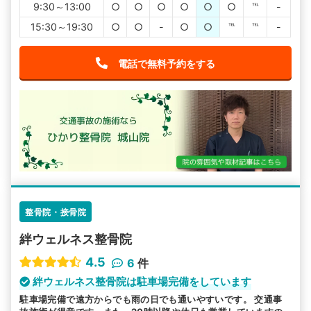
がとうございます。
9:30～13:00
○
○
○
○
○
○
℡
-
15:30～19:30
○
○
-
○
○
℡
℡
-
電話で無料予約をする
整骨院・接骨院
絆ウェルネス整骨院
4.5
6
件
絆ウェルネス整骨院は駐車場完備をしています
駐車場完備で遠方からでも雨の日でも通いやすいです。 交通事