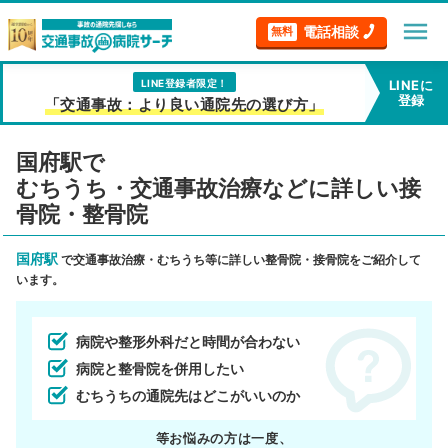
menu
電話相談
無料
LINE登録者限定！
LINEに
登録
「交通事故：より良い通院先の選び方」
国府駅で
むちうち・交通事故治療などに詳しい接
骨院・整骨院
国府駅
で交通事故治療・むちうち等に詳しい整骨院・接骨院をご紹介して
います。
病院や整形外科だと時間が合わない
病院と整骨院を併用したい
むちうちの通院先はどこがいいのか
等お悩みの方は一度、