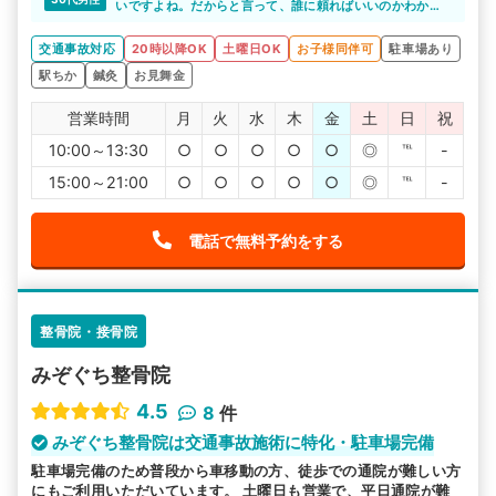
も入った施設内の整骨院なので、女性の方も通いやすいで
いですよね。だからと言って、誰に頼ればいいのかわから
すね。
ず、自分一人で悩みを抱えていませんか。
新屋敷整骨院は、交通事故による怪我について詳しい整骨
交通事故対応
20時以降OK
土曜日OK
お子様同伴可
駐車場あり
院です。不安や悩みなどあれば、親身になって相談に乗っ
てくれますよ。不安や悩みが少なくなれば、施術にも専念
駅ちか
鍼灸
お見舞金
できてよいと思います。
営業時間
月
火
水
木
金
土
日
祝
10:00～13:30
○
○
○
○
○
◎
℡
-
15:00～21:00
○
○
○
○
○
◎
℡
-
電話で無料予約をする
整骨院・接骨院
みぞぐち整骨院
4.5
8
件
みぞぐち整骨院は交通事故施術に特化・駐車場完備
駐車場完備のため普段から車移動の方、徒歩での通院が難しい方
にもご利用いただいています。 土曜日も営業で、平日通院が難