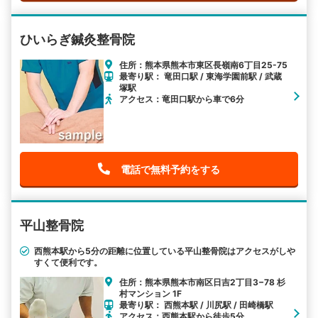
ひいらぎ鍼灸整骨院
住所：熊本県熊本市東区長嶺南6丁目25-75
最寄り駅： 竜田口駅 / 東海学園前駅 / 武蔵
塚駅
アクセス：竜田口駅から車で6分
電話で無料予約をする
平山整骨院
西熊本駅から5分の距離に位置している平山整骨院はアクセスがしや
すくて便利です。
住所：熊本県熊本市南区日吉2丁目3−78 杉
村マンション 1F
最寄り駅： 西熊本駅 / 川尻駅 / 田崎橋駅
アクセス：西熊本駅から徒歩5分