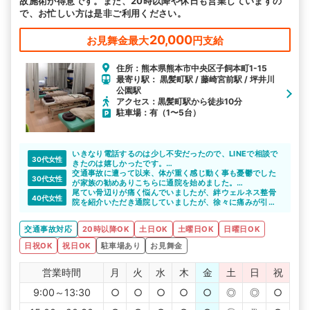
故施術が得意です。また、20時以降や休日も営業していますの
で、お忙しい方は是非ご利用ください。
20,000
お見舞金最大
円支給
住所：熊本県熊本市中央区子飼本町1-15
最寄り駅： 黒髪町駅 / 藤崎宮前駅 / 坪井川
公園駅
アクセス：黒髪町駅から徒歩10分
駐車場：有（1〜5台）
いきなり電話するのは少し不安だったので、LINEで相談で
30代女性
きたのは嬉しかったです。
気になっていた整骨院のメリットを教えてもらえたので、
交通事故に遭って以来、体が重く感じ動く事も憂鬱でした
30代女性
通院をしたいと思えました。丁寧な対応をしていただいて
が家族の勧めありこちらに通院を始めました。
感謝しています。
体が重く車移動なので敷地内に駐車場がある整骨院は非常
尾てい骨辺りが痛く悩んでいましたが、絆ウェルネス整骨
40代女性
に助かりました。先生も優しく定期的に通院を続けていこ
院を紹介いただき通院していましたが、徐々に痛みが引い
うと思います。
ていき日常生活が普通に出来るようになりました。
交通事故対応
20時以降OK
土日OK
土曜日OK
日曜日OK
日祝OK
祝日OK
駐車場あり
お見舞金
営業時間
月
火
水
木
金
土
日
祝
9:00～13:30
○
○
○
○
○
◎
◎
○