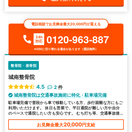
電話相談でお見舞金最大20,000円が貰える
0120-963-887
24h
対応
※050に切り替わる場合があります（通話無料）
整骨院・接骨院
城南整骨院
4.5
2
件
城南整骨院は交通事故施術に特化・駐車場完備
駐車場完備で普段から車で移動している方、歩行困難な方にもご
利用いただけます。 休日も営業で、平日通院が難しい方や自分
のペースで通院したい方も安心です。 むち打ち等、交通事故後
の各症状の施術を得意としています。
20,000
お見舞金最大
円支給