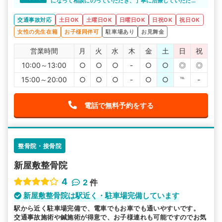
になって相談にのっていただき、丁寧に治療していただ
き、安心して完治まで通院出来ました。
交通事故対応
土日OK
土曜日OK
日曜日OK
日祝OK
祝日OK
女性の先生在籍
お子様同伴可
駐車場あり
お見舞金
営業時間
月
火
水
木
金
土
日
祝
10:00～13:00
○
○
○
-
○
○
◎
◎
15:00～20:00
○
○
○
-
○
○
℡
-
電話で無料予約をする
整骨院・接骨院
新屋敷整骨院
4
2
件
新屋敷整骨院は駅近く・駐車場完備しています
駅から近く駐車場完備で、電車でもお車でも通いやすいです。
交通事故施術や鍼施術が得意で、お子様連れも可能ですのでお気