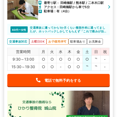
最寄り駅： 田崎橋駅 / 熊本駅 / 二本木口駅
アクセス：田崎橋駅から車で5分
駐車場：有（4台）
交通事故に遭ってから1か月くらい整形外科に通ってまし
60代〜女性
たが、ホットパックしかしてもらえず「これで痛みが治
るのか」不安でした。
ひかり整骨院さんに相談した所、施術できると言っても
交通事故対応
土曜日OK
お子様同伴可
駐車場あり
お見舞金
らえたので、通い始めたら痛い所がどこか分からなかっ
た位の痛みが、どんどん良くなっていくのが実感出来ま
した。先生たちもその都度話をしっかりと聞いてくれ一
営業時間
月
火
水
木
金
土
日
祝
生懸命してくれます。ひかり整骨院の先生方いつもあり
がとうございます。
9:30～13:00
○
○
○
○
○
○
℡
-
15:30～19:30
○
○
-
○
○
℡
℡
-
電話で無料予約をする