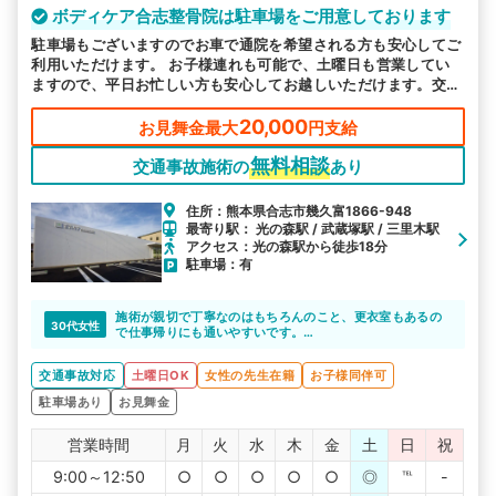
ボディケア合志整骨院は駐車場をご用意しております
駐車場もございますのでお車で通院を希望される方も安心してご
利用いただけます。 お子様連れも可能で、土曜日も営業してい
ますので、平日お忙しい方も安心してお越しいただけます。交通
事故施術はお任せください。
20,000
お見舞金最大
円支給
無料相談
交通事故施術の
あり
住所：熊本県合志市幾久富1866-948
最寄り駅： 光の森駅 / 武蔵塚駅 / 三里木駅
アクセス：光の森駅から徒歩18分
駐車場：有
施術が親切で丁寧なのはもちろんのこと、更衣室もあるの
30代女性
で仕事帰りにも通いやすいです。
また水素水も常備されていて自由に飲めるので、健康だけ
でなく美容にも効果がありそうでさらに嬉しいです。
交通事故対応
土曜日OK
女性の先生在籍
お子様同伴可
駐車場あり
お見舞金
営業時間
月
火
水
木
金
土
日
祝
9:00～12:50
○
○
○
○
○
◎
℡
-