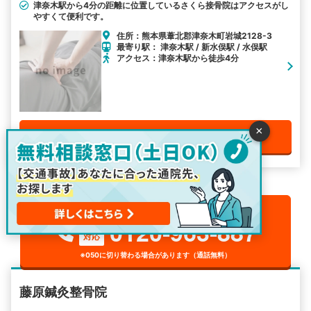
津奈木駅から4分の距離に位置しているさくら接骨院はアクセスがし
やすくて便利です。
住所：熊本県葦北郡津奈木町岩城2128-3
最寄り駅： 津奈木駅 / 新水俣駅 / 水俣駅
アクセス：津奈木駅から徒歩4分
×
電話で無料予約をする
電話相談でお見舞金最大20,000円が貰える
0120-963-887
24h
対応
※050に切り替わる場合があります（通話無料）
藤原鍼灸整骨院