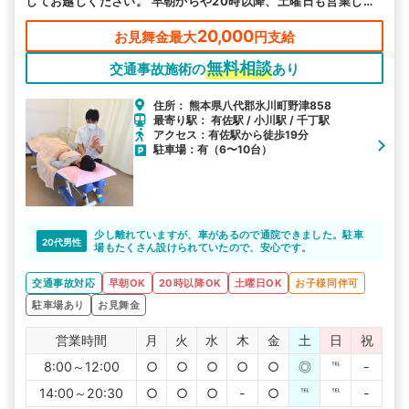
してお越しください。 早朝からや20時以降、土曜日も営業して
お忙しい方にも通いやすい環境を整え、皆様のお越しをお待ちし
ております。
20,000
お見舞金最大
円支給
無料相談
交通事故施術の
あり
住所： 熊本県八代郡氷川町野津858
最寄り駅： 有佐駅 / 小川駅 / 千丁駅
アクセス：有佐駅から徒歩19分
駐車場：有（6〜10台）
少し離れていますが、車があるので通院できました。駐車
20代男性
場もたくさん設けられていたので、安心です。
交通事故対応
早朝OK
20時以降OK
土曜日OK
お子様同伴可
駐車場あり
お見舞金
営業時間
月
火
水
木
金
土
日
祝
8:00～12:00
○
○
○
○
○
◎
℡
-
14:00～20:30
○
○
○
-
○
℡
℡
-