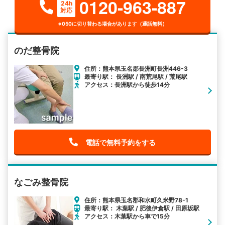
0120-963-887
24h
対応
※050に切り替わる場合があります（通話無料）
のだ整骨院
住所：熊本県玉名郡長洲町長洲446-3
最寄り駅： 長洲駅 / 南荒尾駅 / 荒尾駅
アクセス：長洲駅から徒歩14分
電話で無料予約をする
なごみ整骨院
住所：熊本県玉名郡和水町久米野78-1
最寄り駅： 木葉駅 / 肥後伊倉駅 / 田原坂駅
アクセス：木葉駅から車で15分