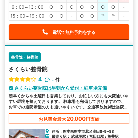
9：00～13：00
○
○
○
○
○
○
○
-
15：00～19：00
○
○
-
○
○
℡
℡
-
電話で無料予約をする
整骨院・接骨院
さくらい整骨院
4
-
件
さくらい整骨院は早朝から受付・駐車場完備
朝早くからや土曜日も営業しており、お忙しい方にも大変通いや
すい環境を整えております。 駐車場も完備しておりますので、
お車での通院希望の方も通いやすいです。交通事故施術は当院に
お任せください。
20,000
お見舞金最大
円支給
住所：熊本県熊本市北区龍田8-9−88
最寄り駅： 武蔵塚駅 / 竜田口駅 / 亀井駅