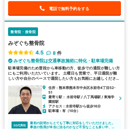
電話で無料予約をする
整骨院・接骨院
みぞぐち整骨院
4.5
8
件
みぞぐち整骨院は交通事故施術に特化・駐車場完備
駐車場完備のため普段から車移動の方、徒歩での通院が難しい方
にもご利用いただいています。 土曜日も営業で、平日通院が難
しい方や自分のペースで通院したい方もお気軽にお越しくださ
い。 お子様連れも可能ですのでご安心ください。むち打ち等、
住所：熊本県熊本市中央区水前寺4丁目52-
交通事故後の各症状を得意としています。
51
最寄り駅： 水前寺駅 / 八丁馬場駅 / 東海学
園前駅
アクセス：水前寺駅から徒歩16分
駐車場：有（10台）
最初の説明からとても丁寧に対応をしていただけました。
30代男性
事故の怪我が本当に治るのかなど不安なことも多い中、