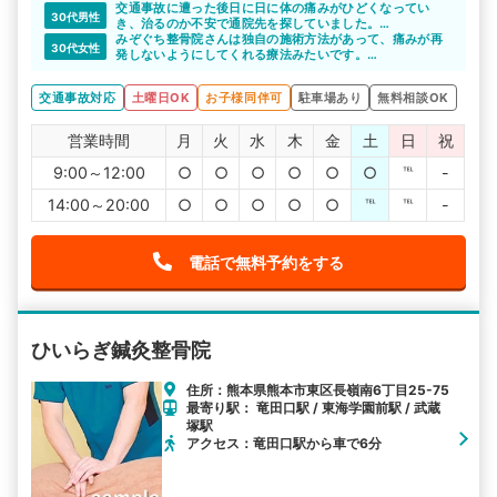
色々と相談できたのでこちらにお世話になり良かったと思
交通事故に遭った後日に日に体の痛みがひどくなってい
30代男性
いました。
き、治るのか不安で通院先を探していました。
紹介してもらった整骨院で、しっかり治療を受けることが
みぞぐち整骨院さんは独自の施術方法があって、痛みが再
30代女性
できて回復できたのでよかったです。
発しないようにしてくれる療法みたいです。
丁寧な説明をしてもらい、いいなと思いました。
今後が楽しみです。
交通事故対応
土曜日OK
お子様同伴可
駐車場あり
無料相談OK
営業時間
月
火
水
木
金
土
日
祝
9:00～12:00
○
○
○
○
○
○
℡
-
14:00～20:00
○
○
○
○
○
℡
℡
-
電話で無料予約をする
ひいらぎ鍼灸整骨院
住所：熊本県熊本市東区長嶺南6丁目25-75
最寄り駅： 竜田口駅 / 東海学園前駅 / 武蔵
塚駅
アクセス：竜田口駅から車で6分