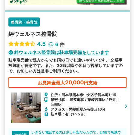
整骨院・接骨院
絆ウェルネス整骨院
4.5
6
件
絆ウェルネス整骨院は駐車場完備をしています
駐車場完備で遠方からでも雨の日でも通いやすいです。 交通事
故施術が得意です。また、20時以降や休日も営業していますの
で、お忙しい方は是非ご利用ください。
20,000
お見舞金最大
円支給
住所：熊本県熊本市中央区子飼本町1-15
最寄り駅： 黒髪町駅 / 藤崎宮前駅 / 坪井川
公園駅
アクセス：黒髪町駅から徒歩10分
駐車場：有（1〜5台）
いきなり電話するのは少し不安だったので、LINEで相談で
30代女性