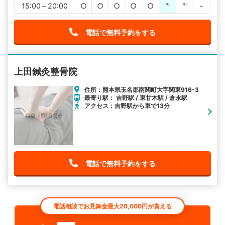
15:00～20:00
○
○
○
○
○
℡
℡
-
電話で無料予約をする
上田鍼灸整骨院
住所：熊本県玉名郡南関町大字関東916-3
最寄り駅： 吉野駅 / 東甘木駅 / 倉永駅
アクセス：吉野駅から車で13分
電話で無料予約をする
電話相談でお見舞金最大20,000円が貰える