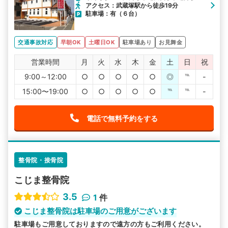
アクセス：武蔵塚駅から徒歩19分
駐車場：有（６台）
交通事故対応
早朝OK
土曜日OK
駐車場あり
お見舞金
営業時間
月
火
水
木
金
土
日
祝
9:00～12:00
○
○
○
○
○
◎
℡
-
15:00〜19:00
○
○
○
○
○
℡
℡
-
電話で無料予約をする
整骨院・接骨院
こじま整骨院
3.5
1
件
こじま整骨院は駐車場のご用意がございます
駐車場もご用意しておりますので遠方の方もご利用ください。