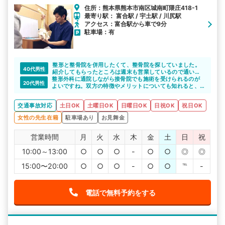
住所：熊本県熊本市南区城南町隈庄418-1
最寄り駅： 富合駅 / 宇土駅 / 川尻駅
アクセス：富合駅から車で9分
駐車場：有
整形と整骨院を併用したくて、整骨院を探していました。
40代男性
紹介してもらったところは週末も営業しているので通い安
整形外科に通院しながら接骨院でも施術を受けられるのが
かったです。また、先生もきちんとこちらの話を聞いて、
20代男性
よいですね。双方の特徴やメリットについても知れると、
説明もしっかりとしてもらえたので、安心して通院するこ
しっかりと通院できると思います。
とができました。
交通事故対応
土日OK
土曜日OK
日曜日OK
日祝OK
祝日OK
女性の先生在籍
駐車場あり
お見舞金
営業時間
月
火
水
木
金
土
日
祝
10:00～13:00
○
○
○
-
○
○
◎
◎
15:00〜20:00
○
○
○
-
○
○
℡
-
電話で無料予約をする