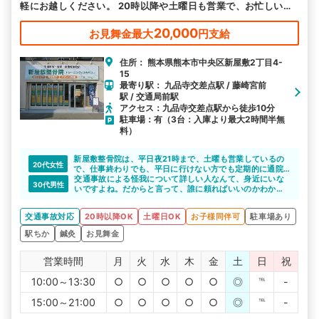
軽にお越しください。 20時以降や土曜日も営業で、お忙しい方
も来院しやすい環境で皆様のお越しをお待ちしております。
20,000
お見舞金最大
円支給
住所： 熊本県熊本市中央区新屋敷2丁目4-
15
最寄り駅： 九品寺交差点駅 / 藤崎宮前
駅 / 交通局前駅
アクセス：九品寺交差点駅から徒歩10分
駐車場：有（3台：入庫より最大2時間半無
料）
新屋敷整骨院は、平日夜21時まで、土曜も営業しているの
20代女性
で、仕事終わりでも、平日に行けない方でも定期的に通院
できると思います。場所も熊本市の中心部にある、映画館
交通事故による怪我について詳しい人なんて、身近にいな
30代男性
も入った施設内の整骨院なので、女性の方も通いやすいで
いですよね。だからと言って、誰に頼ればいいのかわから
すね。
ず、自分一人で悩みを抱えていませんか。
新屋敷整骨院は、交通事故による怪我について詳しい整骨
交通事故対応
20時以降OK
土曜日OK
お子様同伴可
駐車場あり
院です。不安や悩みなどあれば、親身になって相談に乗っ
てくれますよ。不安や悩みが少なくなれば、施術にも専念
駅ちか
鍼灸
お見舞金
できてよいと思います。
営業時間
月
火
水
木
金
土
日
祝
10:00～13:30
○
○
○
○
○
◎
℡
-
15:00～21:00
○
○
○
○
○
◎
℡
-