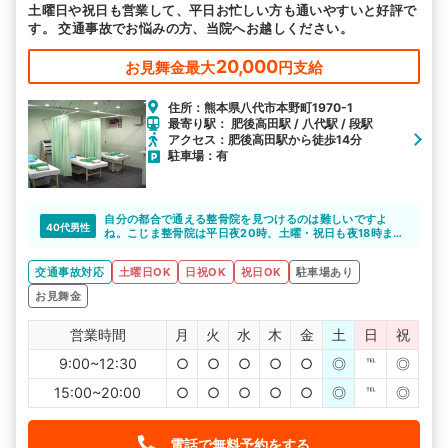
土曜日や祝日も営業して、平日お忙しい方も通いやすいと好評で
す。 交通事故でお悩みの方、当院へお越しください。
20,000
お見舞金最大
円支給
住所：熊本県八代市本野町1970-1
最寄り駅： 肥後高田駅 / 八代駅 / 段駅
アクセス：肥後高田駅から徒歩14分
駐車場：有
自分の都合で通える整骨院を見つけるのは難しいですよ
40代男性
ね。こじま整骨院は平日夜20時、土曜・祝日も夜18時まで
営業しているので、都合が合わない方でも定期的に通いや
すいと思います。
交通事故対応
土曜日OK
日祝OK
祝日OK
駐車場あり
お見舞金
営業時間
月
火
水
木
金
土
日
祝
9:00~12:30
○
○
○
○
○
◎
℡
◎
15:00~20:00
○
○
○
○
○
◎
℡
◎
電話で無料予約をする