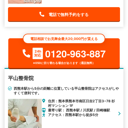
電話で無料予約をする
電話相談でお見舞金最大20,000円が貰える
0120-963-887
24h
対応
※050に切り替わる場合があります（通話無料）
平山整骨院
西熊本駅から5分の距離に位置している平山整骨院はアクセスがしや
すくて便利です。
住所：熊本県熊本市南区日吉2丁目3−78 杉
村マンション 1F
最寄り駅： 西熊本駅 / 川尻駅 / 田崎橋駅
アクセス：西熊本駅から徒歩5分