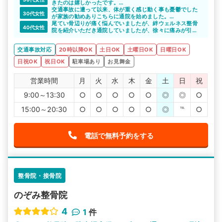
きたのは嬉しかったです。
気になっていた整骨院のメリットを教えてもらえたので、
交通事故に遭って以来、体が重く感じ動く事も憂鬱でした
30代女性
通院をしたいと思えました。丁寧な対応をしていただいて
が家族の勧めありこちらに通院を始めました。
感謝しています。
体が重く車移動なので敷地内に駐車場がある整骨院は非常
尾てい骨辺りが痛く悩んでいましたが、絆ウェルネス整骨
40代女性
に助かりました。先生も優しく定期的に通院を続けていこ
院を紹介いただき通院していましたが、徐々に痛みが引い
うと思います。
ていき日常生活が普通に出来るようになりました。
交通事故対応
20時以降OK
土日OK
土曜日OK
日曜日OK
日祝OK
祝日OK
駐車場あり
お見舞金
営業時間
月
火
水
木
金
土
日
祝
9:00～13:30
○
○
○
○
○
◎
◎
○
15:00～20:30
○
○
○
○
○
◎
℡
○
電話で無料予約をする
整骨院・接骨院
のぞみ整骨院
4
1
件