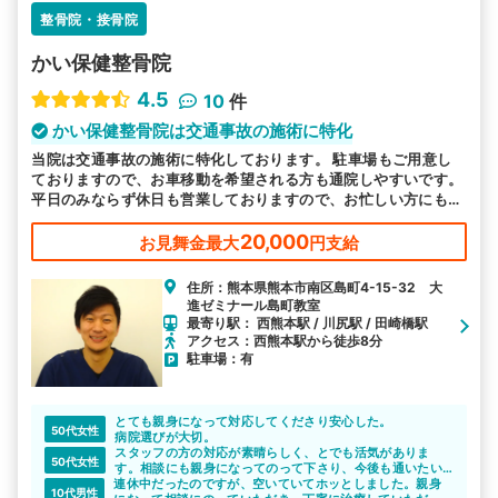
整骨院・接骨院
かい保健整骨院
4.5
10
件
かい保健整骨院は交通事故の施術に特化
当院は交通事故の施術に特化しております。 駐車場もご用意し
ておりますので、お車移動を希望される方も通院しやすいです。
平日のみならず休日も営業しておりますので、お忙しい方にも通
いやすい環境を整えております。皆様のお越しをお待ちしており
ます。
20,000
お見舞金最大
円支給
住所：熊本県熊本市南区島町4-15-32 大
進ゼミナール島町教室
最寄り駅： 西熊本駅 / 川尻駅 / 田崎橋駅
アクセス：西熊本駅から徒歩8分
駐車場：有
とても親身になって対応してくださり安心した。
50代女性
病院選びが大切。
スタッフの方の対応が素晴らしく、とでも活気がありま
50代女性
す。相談にも親身になってのって下さり、今後も通いたい
連休中だったのですが、空いていてホッとしました。親身
です。
10代男性