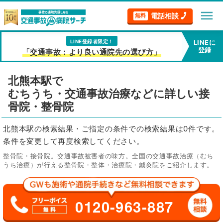
menu
電話相談
無料
LINE登録者限定！
LINEに
登録
「交通事故：より良い通院先の選び方」
北熊本駅で
むちうち・交通事故治療などに詳しい接
骨院・整骨院
北熊本駅の検索結果・ご指定の条件での検索結果は0件です。
条件を変更して再度検索してください。
整骨院・接骨院。交通事故被害者の味方。全国の交通事故治療（むち
うち治療）が行える整骨院・整体・治療院・鍼灸院をご紹介します。
0120-963-887