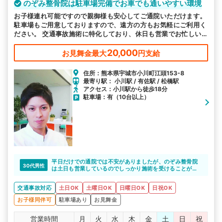
のぞみ整骨院は駐車場完備でお車でも通いやすい環境
お子様連れ可能ですので親御様も安心してご通院いただけます。
駐車場もご用意しておりますので、遠方の方もお気軽にご利用く
ださい。 交通事故施術に特化しており、休日も営業でお忙しい
方も通いやすいと好評です。
20,000
お見舞金最大
円支給
住所：熊本県宇城市小川町江頭153-8
最寄り駅： 小川駅 / 有佐駅 / 松橋駅
アクセス：小川駅から徒歩18分
駐車場：有（10台以上）
平日だけでの通院では不安がありましたが、のぞみ整骨院
30代男性
は土日も営業しているのでしっかり施術を受けることがで
きました。
交通事故対応
土日OK
土曜日OK
日曜日OK
日祝OK
お子様同伴可
駐車場あり
お見舞金
営業時間
月
火
水
木
金
土
日
祝