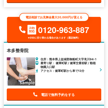
電話相談でお見舞金最大20,000円が貰える
0120-963-887
24h
対応
※050に切り替わる場合があります（通話無料）
本多整骨院
住所：熊本県上益城郡御船町大字滝川94-1
最寄り駅： 健軍町駅 / 健軍交番前駅 / 動植
物園入口駅
アクセス：健軍町駅から車で13分
電話で無料予約をする