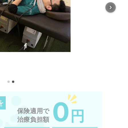
0
を
保険適用で
円
治療負担額