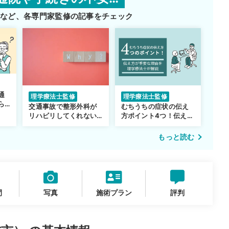
師など、
各専門家監修の記事をチェック
通
理学療法士監修
理学療法士監修
ら
交通事故で整形外科が
むちうちの症状の伝え
リハビリしてくれない…
方ポイント4つ！伝え方
転院するべき？
が重要な理由も解説
もっと読む
間
写真
施術プラン
評判