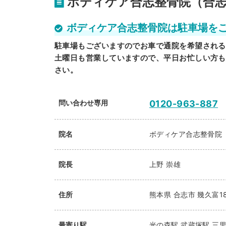
ボディケア合志整骨院（合志
ボディケア合志整骨院は駐車場を
駐車場もございますのでお車で通院を希望される
土曜日も営業していますので、平日お忙しい方も
さい。
問い合わせ専用
0120-963-887
院名
ボディケア合志整骨院
院長
上野 崇雄
住所
熊本県
合志市
幾久富18
最寄り駅
光の森駅
武蔵塚駅
三