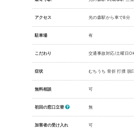
アクセス
光の森駅から車で8分
駐車場
有
こだわり
交通事故対応/土曜日O
症状
むちうち 骨折 打撲 脱
無料相談
可
初回の窓口立替
無
加害者の受け入れ
可