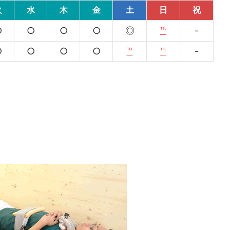
火
水
木
金
土
日
祝
○
○
○
○
◎
℡
-
○
○
○
○
℡
℡
-
0