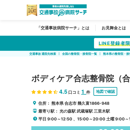
「交通事故病院サーチ」とは
お見舞金とは
LINE登録
交通事故 通院先検索
全国の整骨院・接骨院一覧
熊本県の整骨院・接
ボディケア合志整骨院（合
4.5
1
地図で確認
口コミ
件
住所：
熊本県
合志市
幾久富1866-948
最寄り駅：
光の森駅
武蔵塚駅
三里木駅
平日 9:00～12:50 、15:00～20:00 土曜 9:00～1