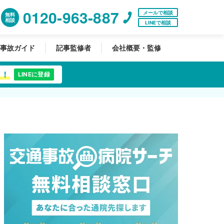
0120-963-887
メールで相談
無料
相談
LINEで相談
事故ガイド
記事監修者
会社概要・監修
中！
LINEに登録