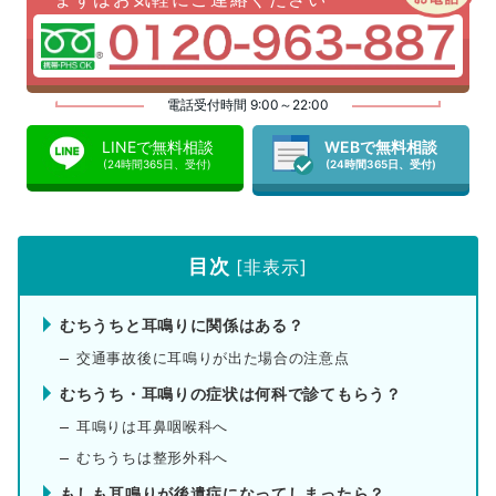
電話受付時間 9:00～22:00
LINEで無料相談
WEBで無料相談
(24時間365日、受付)
(24時間365日、受付)
目次
[
非表示
]
むちうちと耳鳴りに関係はある？
交通事故後に耳鳴りが出た場合の注意点
むちうち・耳鳴りの症状は何科で診てもらう？
耳鳴りは耳鼻咽喉科へ
むちうちは整形外科へ
もしも耳鳴りが後遺症になってしまったら？