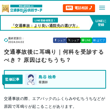
menu
電話相談
無料
LINE登録者限定！
LINEに
登録
「交通事故：より良い通院先の選び方」
最終更新日：
シェア
シェア
LINE
はてブ
2024.04.02
交通事故後に耳鳴り｜何科を受診する
べき？ 原因はむちうち？
島谷 柚希
監修記事
看護師
交通事故の際、エアバックのふくらみやむちうちなどが
原因で耳鳴りが起こることがあります。