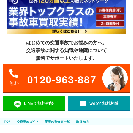
はじめての交通事故でお悩みの方へ。
交通事故に関する知識や通院について
無料でサポートいたします。
0120-963-887
無料
featured_play_list
LINEで無料相談
webで無料相談
TOP
交通事故ガイド
記事の監修者一覧
島谷 柚希