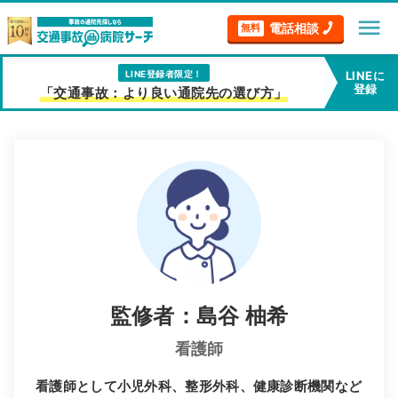
menu
電話相談
無料
LINE登録者限定！
LINEに
登録
「交通事故：より良い通院先の選び方」
監修者：島谷 柚希
看護師
看護師として小児外科、整形外科、健康診断機関など