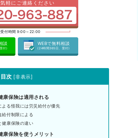
お気軽にご連絡ください
受付時間 9:00～22:00
料相談
WEBで無料相談
、受付)
(24時間365日、受付)
目次
[
非表示
]
健康保険は適用される
による怪我には労災給付が優先
は給付制限による
と健康保険の違い
健康保険を使うメリット