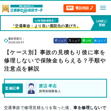
menu
電話相談
無料
LINE登録者限定！
LINEに
登録
「交通事故：より良い通院先の選び方」
最終更新日：
シェア
シェア
LINE
はてブ
2026.08.07
【ケース別】事故の見積もり後に車を
修理しないで保険金もらえる？手順や
注意点を解説
渡辺 孝志
監修記事
損害保険募集人
交通事故で修理見積もりを取った後、
車を修理しないで