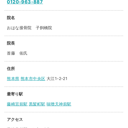
0120-963-887
院名
おはな接骨院 子飼橋院
院長
首藤 佑氏
住所
熊本県
熊本市中央区
大江1-2-21
最寄り駅
藤崎宮前駅
黒髪町駅
味噌天神前駅
アクセス