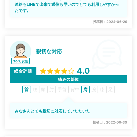
連絡もLINEで出来て返信も早いのでとても利用しやすかっ
たです。
投稿日：2024-06-29
親切な対応
30代
女性
4.0
総合評価
痛みの部位
首
腰
頭
肘
手首
背中
肩
腕
膝
足
みなさんとても親切に対応していただいた
投稿日：2022-09-30