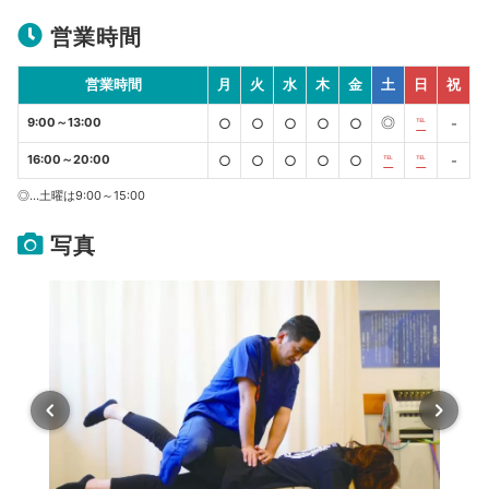
営業時間
営業時間
月
火
水
木
金
土
日
祝
◎
9:00～13:00
○
○
○
○
○
℡
-
16:00～20:00
○
○
○
○
○
℡
℡
-
◎…土曜は9:00～15:00
写真