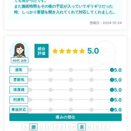
ても良かったです。
また施術時間もその後の予定が入っていてギリギリだった
時、しっかり要望を聞き入れてくれて対応してくれました。
投稿日：2024-12-24
総合
5.0
評価
40代
女性
5.0
接客
5.0
雰囲気
5.0
清潔感
5.0
利便性
5.0
事故対応
痛みの部位
首
腰
頭
肘
手首
背中
肩
腕
膝
足