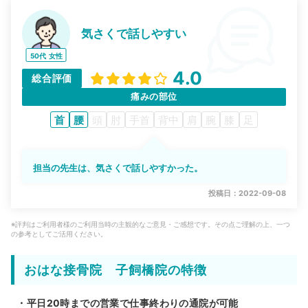
気さくで話しやすい
50代
女性
4.0
総合評価
痛みの部位
首
腰
頭
肘
手首
背中
肩
腕
膝
足
担当の先生は、気さくで話しやすかった。
投稿日：2022-09-08
※評判はご利用者様のご利用当時の主観的なご意見・ご感想です。その点ご理解の上、一つ
の参考としてご活用ください。
おはな接骨院 子飼橋院の特徴
・平日20時までの営業で仕事終わりの通院が可能