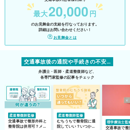
20,000
最大
円
のお見舞金の支給を行なっております。
詳細はお問い合わせください！
お見舞金とは
交通事故後の通院や手続きの不安…
弁護士・医師・柔道整復師など、
各専門家監修の記事をチェック
柔道整復師監修
柔道整復師監修
交通事故で整形外科と
むちうちで整骨院に通
理学療法士監
整骨院は併用可？メリ
院していい？いつから
交通事故で整