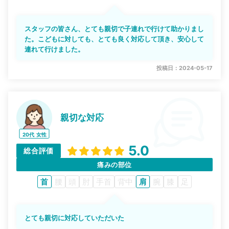
スタッフの皆さん、とても親切で子連れで行けて助かりまし
た。こどもに対しても、とても良く対応して頂き、安心して
連れて行けました。
投稿日：2024-05-17
親切な対応
20代
女性
5.0
総合評価
痛みの部位
首
腰
頭
肘
手首
背中
肩
腕
膝
足
とても親切に対応していただいた