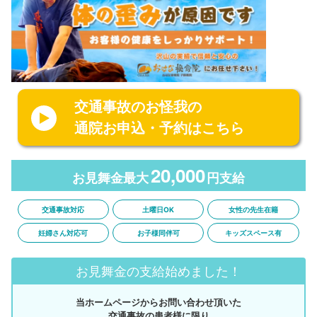
交通事故のお怪我の
通院お申込・予約はこちら
20,000
お見舞金最大
円支給
交通事故対応
土曜日OK
女性の先生在籍
妊婦さん対応可
お子様同伴可
キッズスペース有
お見舞金の支給始めました！
当ホームページからお問い合わせ頂いた
交通事故の患者様に限り