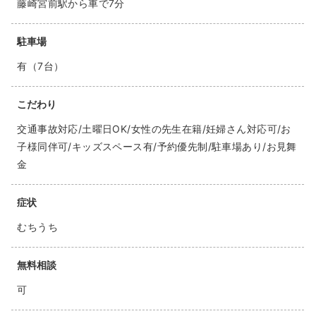
藤崎宮前駅から車で7分
駐車場
有（7台）
こだわり
交通事故対応/土曜日OK/女性の先生在籍/妊婦さん対応可/お
子様同伴可/キッズスペース有/予約優先制/駐車場あり/お見舞
金
症状
むちうち
無料相談
可