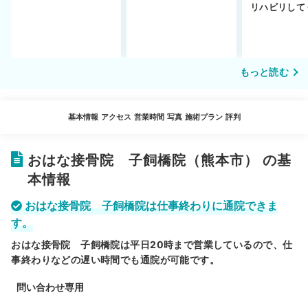
ットや注意点を解説
通えるかや施術も解
リハビリして
説！
い…転院する
もっと読む
基本情報
アクセス
営業時間
写真
施術プラン
評判
おはな接骨院 子飼橋院（熊本市） の基
本情報
おはな接骨院 子飼橋院は仕事終わりに通院できま
す。
おはな接骨院 子飼橋院は平日20時まで営業しているので、仕
事終わりなどの遅い時間でも通院が可能です。
問い合わせ専用