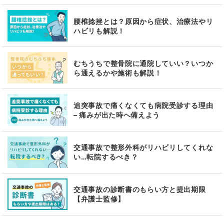
腰椎捻挫とは？原因から症状、治療法やリ
ハビリも解説！
むちうちで整骨院に通院していい？いつか
ら通えるかや施術も解説！
追突事故で痛くなくても病院受診する理由
– 痛みが出た時へ備えよう
交通事故で整形外科がリハビリしてくれな
い…転院するべき？
交通事故の診断書のもらい方と提出期限
【弁護士監修】