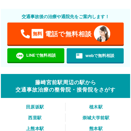
交通事故後の治療や通院先をご案内します！
電話で無料相談
無料
featured_play_list
LINEで無料相談
webで無料相談
藤崎宮前駅周辺の駅から
交通事故治療の整骨院・接骨院をさがす
田原坂駅
植木駅
西里駅
崇城大学前駅
上熊本駅
熊本駅