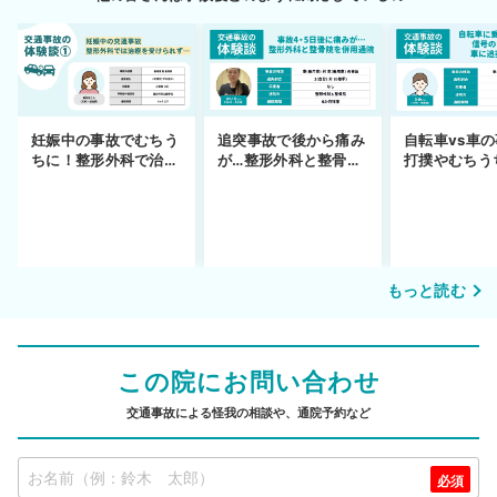
妊娠中の事故でむちう
追突事故で後から痛み
自転車vs車
ちに！整形外科で治療
が…整形外科と整骨院
打撲やむちう
できず
の併用通院〜示談まで
を進めるまで
もっと読む
この院にお問い合わせ
交通事故による怪我の相談や、通院予約など