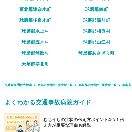
葦北郡津奈木町
球磨郡錦町
球磨郡多良木町
球磨郡湯前町
球磨郡水上村
球磨郡相良村
球磨郡五木村
球磨郡山江村
球磨郡球磨村
球磨郡あさぎり町
天草郡苓北町
交通事故 通院先検索
全国の整骨院・接骨院一覧
熊本県の整骨院・接骨院一覧
熊本市
よくわかる交通事故病院ガイド
むちうちの症状の伝え方ポイント4つ！伝
え方が重要な理由も解説