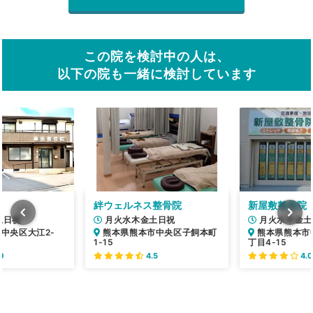
この院を検討中の人は、
以下の院も一緒に検討しています
絆ウェルネス整骨院
新屋敷整骨院
土日祝
月火水木金土日祝
月火水木金土
中央区大江2-
熊本県熊本市中央区子飼本町
熊本県熊本市
1-15
丁目4-15
0
4.5
4.0