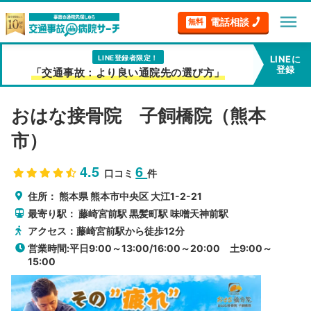
menu
電話相談
無料
LINE登録者限定！
LINEに
登録
「交通事故：より良い通院先の選び方」
おはな接骨院 子飼橋院（熊本
市）
4.5
6
口コミ
件
住所：
熊本県
熊本市中央区
大江1-2-21
最寄り駅：
藤崎宮前駅
黒髪町駅
味噌天神前駅
アクセス：藤崎宮前駅から徒歩12分
営業時間:平日9:00～13:00/16:00～20:00 土9:00～
15:00