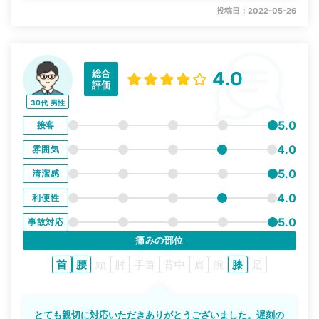
投稿日：2022-05-26
総合
4.0
評価
30代
男性
5.0
接客
4.0
雰囲気
5.0
清潔感
4.0
利便性
5.0
事故対応
痛みの部位
首
腰
頭
肘
手首
背中
肩
腕
膝
足
とても親切に対応いただきありがとうございました。遅刻の