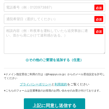
その他のご要望を追加する（任意）
add_circle_outline
※ドメイン指定受信ご利用の方は（@happys.co.jp）からのメール受信設定を許可し
てください
プライバシーポリシー
と
利用規約
をご覧ください
※こちらのフォームは交通事故のお怪我のお問い合わせのみ受け付けております。