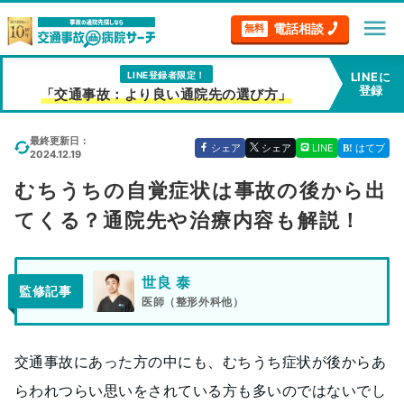
menu
電話相談
無料
LINE登録者限定！
LINEに
登録
「交通事故：より良い通院先の選び方」
最終更新日：
シェア
シェア
LINE
はてブ
2024.12.19
むちうちの自覚症状は事故の後から出
てくる？通院先や治療内容も解説！
世良 泰
監修記事
医師（整形外科他）
交通事故にあった方の中にも、むちうち症状が後からあ
らわれつらい思いをされている方も多いのではないでし