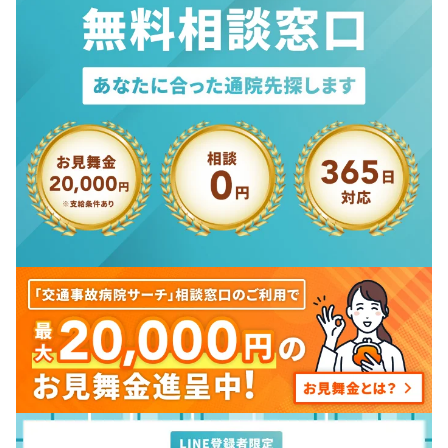
日本整形外科学会認定スポーツ医
日本障がい者スポーツ協会公認障がい者スポーツ医
Performance Enhancement Specialist (National
Academy of Sports Medicine)
Corrective Exercise Specialist (National Academy of
Sports Medicine)
日本医師会認定産業医
ロコモアドバイスドクター
TWOLAPSチームドクター（陸上）
LADORĒメディカルアドバイザー
日本陸上連盟医事委員
株式会社スポーツ医学 代表取締役
株式会社Mesign 顧問
株式会社うごきのクリニック 取締役
AuB株式会社 顧問ドクター
株式会社富士急ハイランド 医療顧問
株式会社リハサク メディカルアドバイザー
株式会社ヤックル 顧問医師
関連リンク
https://sera-clinic.com/