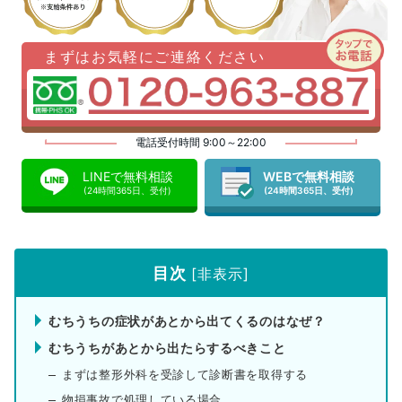
まずはお気軽にご連絡ください
電話受付時間 9:00～22:00
LINEで無料相談
WEBで無料相談
(24時間365日、受付)
(24時間365日、受付)
目次
[
非表示
]
むちうちの症状があとから出てくるのはなぜ？
むちうちがあとから出たらするべきこと
まずは整形外科を受診して診断書を取得する
物損事故で処理している場合