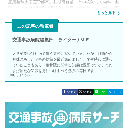
慶應義塾大学医学部
卒。初期研修後、市中病院にて内科、整
形外科の診療や地域の運動療法指導などを行う。スポーツ医
もっと見る
学の臨床、教育、研究を行いながら、プロスポーツや高校大
学、社会人チームのチームドクターおよび競技団体の医事委
この記事の執筆者
員として活動。運動やスポーツ医学を通じて、老若男女多く
の人々が健康で豊かな生活が送れるように、診療だけでなく
スポーツ医学に関するコンサルティングや施設の医療体制整
交通事故病院編集部 ライター / M.F
備など幅広く活動している。「健康を通じて人々の夢や日常
を応援すること」をミッションに2024年6月に
池尻大橋せ
大学卒業後は社内で違う業務に就いていましたが、以前から
らクリニック
を開院。
興味のあった記事の執筆を最近始めました。学生時代に通っ
ていたこともあり、整骨院に関する知識は豊富ですが、まだ
所属情報
まだ新たな知識を身につけるべく勉強の毎日です。
池尻大橋せらクリニック 院長
詳しくはこちら＞
学位・資格
日本整形外科学会専門医
シェア
シェア
LINE
はてブ
日本内科学会認定内科医
公衆衛生学修士
International Olympic Committee Diploma in Sports
Medicine
日本スポーツ協会公認スポーツドクター
日本医師会認定健康スポーツ医