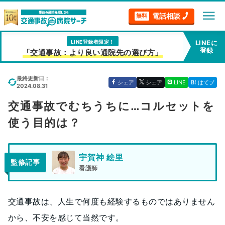
menu
電話相談
無料
LINE登録者限定！
LINEに
登録
「交通事故：より良い通院先の選び方」
最終更新日：
シェア
シェア
LINE
はてブ
2024.08.31
交通事故でむちうちに…コルセットを
使う目的は？
宇賀神 絵里
監修記事
看護師
交通事故は、人生で何度も経験するものではありません
から、不安を感じて当然です。