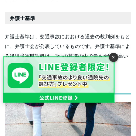
弁護士基準
弁護士基準は、交通事故におおける過去の裁判例をもと
に、弁護士会が公表しているものです。弁護士基準によ
る後遺障害慰謝料は、3つの基準の中で最も金額が高い
×
とされています。
まとめ