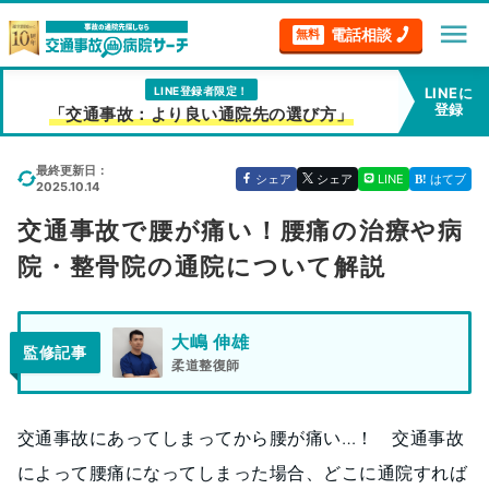
menu
電話相談
無料
LINE登録者限定！
LINEに
登録
「交通事故：より良い通院先の選び方」
最終更新日：
シェア
シェア
LINE
はてブ
2025.10.14
交通事故で腰が痛い！腰痛の治療や病
院・整骨院の通院について解説
大嶋 伸雄
監修記事
柔道整復師
交通事故にあってしまってから腰が痛い…！ 交通事故
によって腰痛になってしまった場合、どこに通院すれば