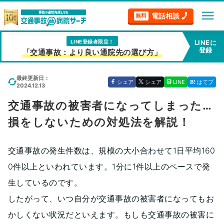
menu
電話相談
無料
LINE登録者限定！
LINEに
登録
「交通事故：より良い通院先の選び方」
最終更新日：
シェア
シェア
LINE
はてブ
2024.12.13
交通事故の被害者になってしまった…
損をしないための対処法を解説！
交通事故の発生件数は、規模の大小合わせて1日平均160
0件以上といわれています。1分に1件以上のペースで発
生しているのです。
したがって、いつ自分が交通事故の被害者になってもお
かしくない状況だといえます。もしも交通事故の被害に