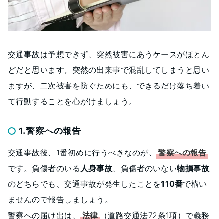
交通事故は予想できず、突然被害にあうケースがほとん
どだと思います。突然の出来事で混乱してしまうと思い
ますが、二次被害を防ぐためにも、できるだけ落ち着い
て行動することを心がけましょう。
1.警察への報告
交通事故後、1番初めに行うべきなのが、
警察への報告
です。負傷者のいる
人身事故
、負傷者のいない
物損事故
のどちらでも、交通事故が発生したことを
110番
で構い
ませんので報告しましょう。
警察への届け出は、
法律
（道路交通法72条1項）で義務