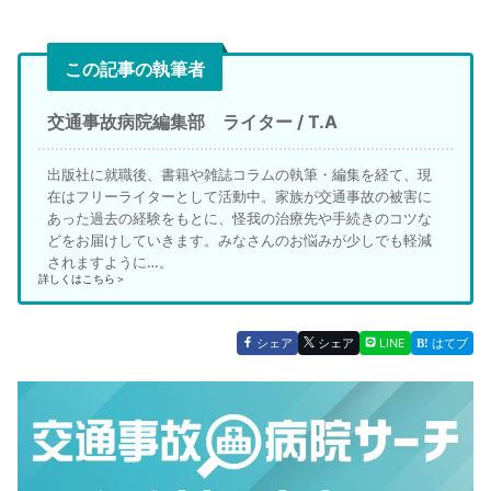
この記事の執筆者
交通事故病院編集部 ライター / T.A
出版社に就職後、書籍や雑誌コラムの執筆・編集を経て、現
在はフリーライターとして活動中。家族が交通事故の被害に
あった過去の経験をもとに、怪我の治療先や手続きのコツな
どをお届けしていきます。みなさんのお悩みが少しでも軽減
されますように…。
詳しくはこちら＞
シェア
シェア
LINE
はてブ