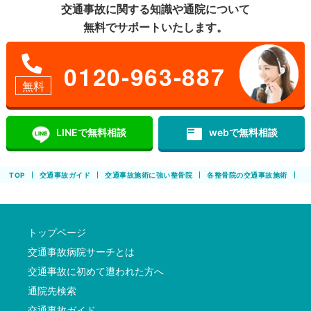
交通事故に関する知識や通院について
無料でサポートいたします。
0120-963-887
無料
featured_play_list
LINEで無料相談
webで無料相談
TOP
交通事故ガイド
交通事故施術に強い整骨院
各整骨院の交通事故施術
松
トップページ
交通事故病院サーチとは
交通事故に初めて遭われた方へ
通院先検索
交通事故ガイド