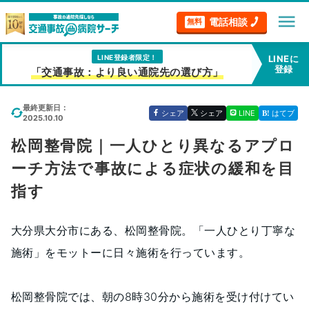
menu
電話相談
無料
LINE登録者限定！
LINEに
登録
「交通事故：より良い通院先の選び方」
最終更新日：
シェア
シェア
LINE
はてブ
2025.10.10
松岡整骨院｜一人ひとり異なるアプロ
ーチ方法で事故による症状の緩和を目
指す
大分県大分市にある、松岡整骨院。「一人ひとり丁寧な
施術」をモットーに日々施術を行っています。
松岡整骨院では、朝の8時30分から施術を受け付けてい