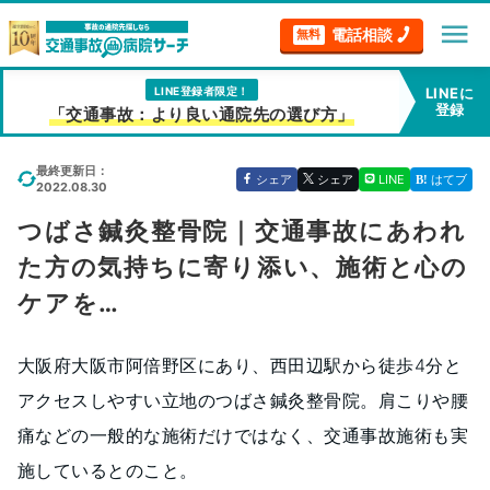
menu
電話相談
無料
LINE登録者限定！
LINEに
登録
「交通事故：より良い通院先の選び方」
最終更新日：
シェア
シェア
LINE
はてブ
2022.08.30
つばさ鍼灸整骨院｜交通事故にあわれ
た方の気持ちに寄り添い、施術と心の
ケアを…
大阪府大阪市阿倍野区にあり、西田辺駅から徒歩4分と
アクセスしやすい立地のつばさ鍼灸整骨院。肩こりや腰
痛などの一般的な施術だけではなく、交通事故施術も実
施しているとのこと。