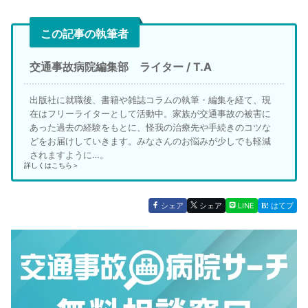
この記事の執筆者
交通事故病院編集部 ライター / T.A
出版社に就職後、書籍や雑誌コラムの執筆・編集を経て、現
在はフリーライターとして活動中。家族が交通事故の被害に
あった過去の経験をもとに、怪我の治療先や手続きのコツな
どをお届けしていきます。みなさんのお悩みが少しでも軽減
されますように…。
詳しくはこちら＞
シェア
シェア
LINE
はてブ