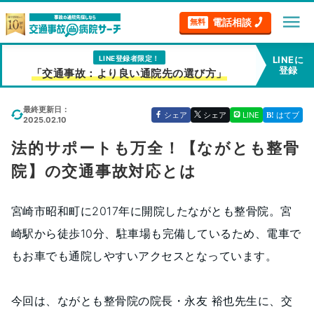
menu
電話相談
無料
LINE登録者限定！
LINEに
登録
「交通事故：より良い通院先の選び方」
最終更新日：
シェア
シェア
LINE
はてブ
2025.02.10
法的サポートも万全！【ながとも整骨
院】の交通事故対応とは
宮崎市昭和町に2017年に開院したながとも整骨院。宮
崎駅から徒歩10分、駐車場も完備しているため、電車で
もお車でも通院しやすいアクセスとなっています。
今回は、ながとも整骨院の院長・永友 裕也先生に、交