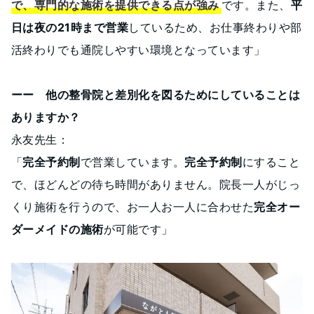
で、専門的な施術を提供できる点が強み
です。また、
平
日は夜の21時まで営業
しているため、お仕事終わりや部
活終わりでも通院しやすい環境となっています」
ーー 他の整骨院と差別化を図るためにしていることは
ありますか？
永友先生：
「
完全予約制
で営業しています。
完全予約制
にすること
で、ほどんどの待ち時間がありません。院長一人がじっ
くり施術を行うので、お一人お一人に合わせた
完全オー
ダーメイドの施術
が可能です」