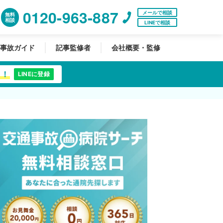
0120-963-887
メールで相談
無料
相談
LINEで相談
事故ガイド
記事監修者
会社概要・監修
中！
LINEに登録