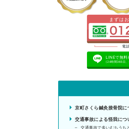
まずは
電話
LINEで無
(24時間365日
京町さくら鍼灸接骨院に
交通事故による怪我につ
交通事故で多いむちうち