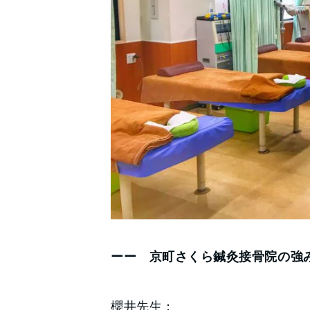
ーー 京町さくら鍼灸接骨院の強
櫻井先生：