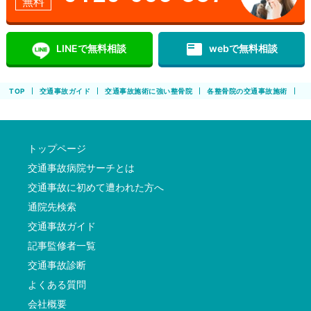
無料
featured_play_list
LINEで無料相談
webで無料相談
TOP
交通事故ガイド
交通事故施術に強い整骨院
各整骨院の交通事故施術
み
トップページ
交通事故病院サーチとは
交通事故に初めて遭われた方へ
通院先検索
交通事故ガイド
記事監修者一覧
交通事故診断
よくある質問
会社概要