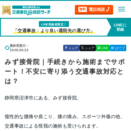
menu
電話相談
無料
LINE登録者限定！
LINEに
登録
「交通事故：より良い通院先の選び方」
最終更新日：
シェア
シェア
LINE
はてブ
2026.06.23
みず接骨院｜手続きから施術までサポ
ート！不安に寄り添う交通事故対応と
は？
静岡県沼津市にある、みず接骨院。
慢性的な腰痛や肩こり、膝の痛み、スポーツ外傷の他、
交通事故による怪我の施術も受けられます。